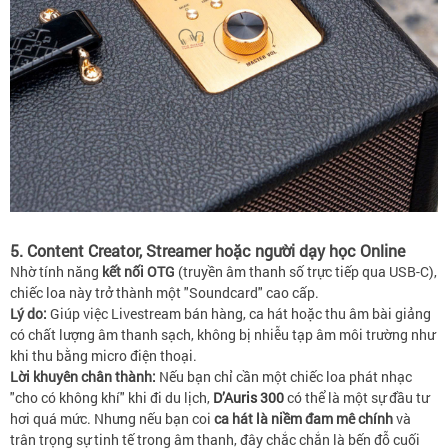
5. Content Creator, Streamer hoặc người dạy học Online
Nhờ tính năng
kết nối OTG
(truyền âm thanh số trực tiếp qua USB-C),
chiếc loa này trở thành một "Soundcard" cao cấp.
Lý do:
Giúp việc Livestream bán hàng, ca hát hoặc thu âm bài giảng
có chất lượng âm thanh sạch, không bị nhiễu tạp âm môi trường như
khi thu bằng micro điện thoại.
Lời khuyên chân thành:
Nếu bạn chỉ cần một chiếc loa phát nhạc
"cho có không khí" khi đi du lịch,
D’Auris 300
có thể là một sự đầu tư
hơi quá mức. Nhưng nếu bạn coi
ca hát là niềm đam mê chính
và
trân trọng sự tinh tế trong âm thanh, đây chắc chắn là bến đỗ cuối