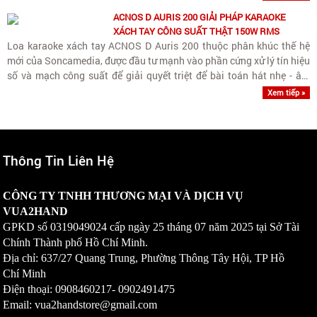
ACNOS D AURIS 200 GIẢI PHÁP KARAOKE
XÁCH TAY CÔNG SUẤT THẬT 150W RMS
Loa karaoke xách tay ACNOS D Auris 200 thuộc phân khúc thế hệ
mới của Soncamedia, được đầu tư mạnh vào phần cứng xử lý tín hiệu
số và mạch công suất để giải quyết triệt để bài toán hát nhẹ - âm
sạch - nhạc nền tách biệt.
Xem tiếp »
Thông Tin Liên Hệ
CÔNG TY TNHH THƯƠNG MẠI VÀ DỊCH VỤ
VUA2HAND
GPKD số
0319049024
cấp ngày 25 tháng 07 năm 2025 tại Sở Tài
Chính Thành phố Hồ Chí Minh.
Địa chỉ: 637/27 Quang Trung, Phường Thông Tây Hội, TP Hồ
Chí Minh
Điện thoại: 0908460217-
0902491475
Email: vua2handstore@gmail.com