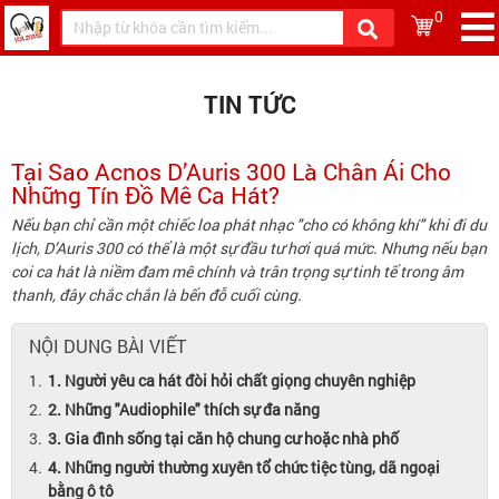
0
TIN TỨC
Tại Sao Acnos D’Auris 300 Là Chân Ái Cho
Những Tín Đồ Mê Ca Hát?
Nếu bạn chỉ cần một chiếc loa phát nhạc "cho có không khí" khi đi du
lịch, D’Auris 300 có thể là một sự đầu tư hơi quá mức. Nhưng nếu bạn
coi ca hát là niềm đam mê chính và trân trọng sự tinh tế trong âm
thanh, đây chắc chắn là bến đỗ cuối cùng.
NỘI DUNG BÀI VIẾT
1. Người yêu ca hát đòi hỏi chất giọng chuyên nghiệp
2. Những "Audiophile" thích sự đa năng
3. Gia đình sống tại căn hộ chung cư hoặc nhà phố
4. Những người thường xuyên tổ chức tiệc tùng, dã ngoại
bằng ô tô