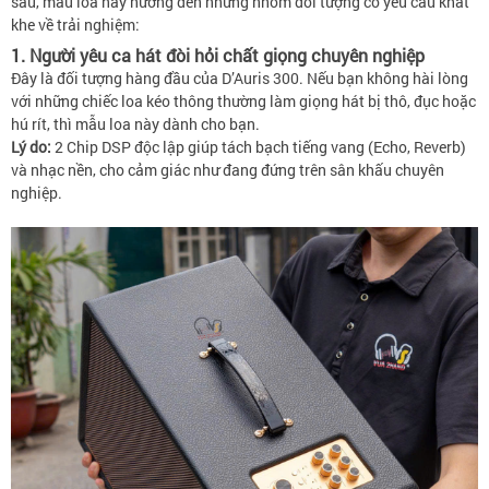
sâu, mẫu loa này hướng đến những nhóm đối tượng có yêu cầu khắt
khe về trải nghiệm:
1. Người yêu ca hát đòi hỏi chất giọng chuyên nghiệp
Đây là đối tượng hàng đầu của D’Auris 300. Nếu bạn không hài lòng
với những chiếc loa kéo thông thường làm giọng hát bị thô, đục hoặc
hú rít, thì mẫu loa này dành cho bạn.
Lý do:
2 Chip DSP độc lập giúp tách bạch tiếng vang (Echo, Reverb)
và nhạc nền, cho cảm giác như đang đứng trên sân khấu chuyên
nghiệp.