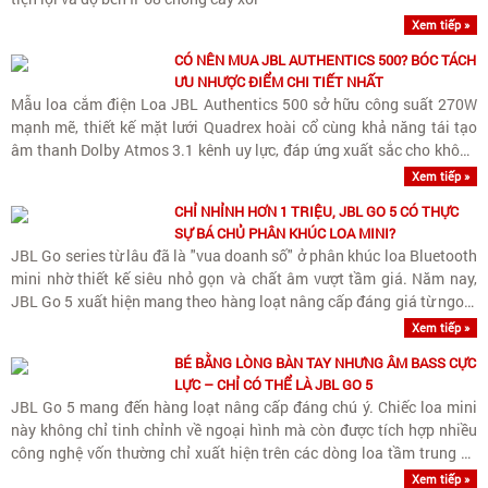
Xem tiếp »
CÓ NÊN MUA JBL AUTHENTICS 500? BÓC TÁCH
ƯU NHƯỢC ĐIỂM CHI TIẾT NHẤT
Mẫu loa cắm điện Loa JBL Authentics 500 sở hữu công suất 270W
mạnh mẽ, thiết kế mặt lưới Quadrex hoài cổ cùng khả năng tái tạo
âm thanh Dolby Atmos 3.1 kênh uy lực, đáp ứng xuất sắc cho không
gian phòng rộng.
Xem tiếp »
CHỈ NHỈNH HƠN 1 TRIỆU, JBL GO 5 CÓ THỰC
SỰ BÁ CHỦ PHÂN KHÚC LOA MINI?
JBL Go series từ lâu đã là "vua doanh số" ở phân khúc loa Bluetooth
mini nhờ thiết kế siêu nhỏ gọn và chất âm vượt tầm giá. Năm nay,
JBL Go 5 xuất hiện mang theo hàng loạt nâng cấp đáng giá từ ngoại
hình, khả năng kháng nước cho đến..
Xem tiếp »
BÉ BẰNG LÒNG BÀN TAY NHƯNG ÂM BASS CỰC
LỰC – CHỈ CÓ THỂ LÀ JBL GO 5
JBL Go 5 mang đến hàng loạt nâng cấp đáng chú ý. Chiếc loa mini
này không chỉ tinh chỉnh về ngoại hình mà còn được tích hợp nhiều
công nghệ vốn thường chỉ xuất hiện trên các dòng loa tầm trung và
cao cấp hơn của hãng.
Xem tiếp »