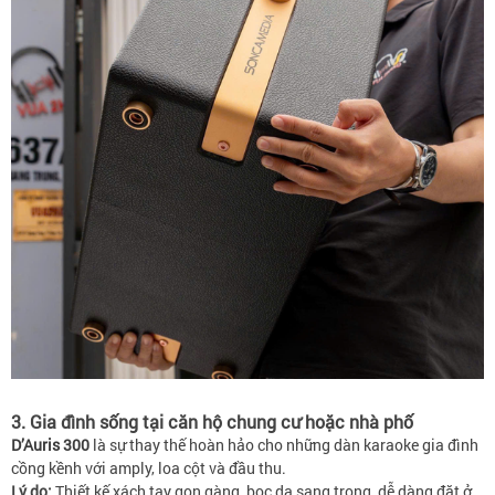
3. Gia đình sống tại căn hộ chung cư hoặc nhà phố
D’Auris 300
là sự thay thế hoàn hảo cho những dàn karaoke gia đình
cồng kềnh với amply, loa cột và đầu thu.
Lý do:
Thiết kế xách tay gọn gàng, bọc da sang trọng, dễ dàng đặt ở