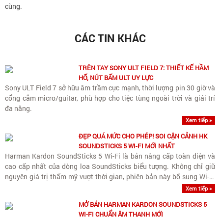
cùng.
CÁC TIN KHÁC
TRÊN TAY SONY ULT FIELD 7: THIẾT KẾ HẦM
HỐ, NÚT BẤM ULT UY LỰC
Sony ULT Field 7 sở hữu âm trầm cực mạnh, thời lượng pin 30 giờ và
cổng cắm micro/guitar, phù hợp cho tiệc tùng ngoài trời và giải trí
đa năng.
Xem tiếp »
ĐẸP QUÁ MỨC CHO PHÉP! SOI CẬN CẢNH HK
SOUNDSTICKS 5 WI-FI MỚI NHẤT
Harman Kardon SoundSticks 5 Wi-Fi là bản nâng cấp toàn diện và
cao cấp nhất của dòng loa SoundSticks biểu tượng. Không chỉ giữ
nguyên giá trị thẩm mỹ vượt thời gian, phiên bản này bổ sung Wi-Fi
streaming chuẩn Hi-Res cùng nâng cấp quan trọng..
Xem tiếp »
MỞ BÁN HARMAN KARDON SOUNDSTICKS 5
WI-FI CHUẨN ÂM THANH MỚI