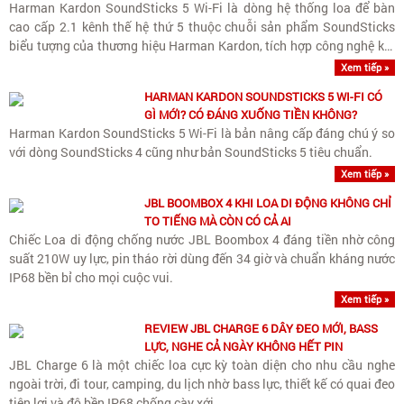
Harman Kardon SoundSticks 5 Wi-Fi là dòng hệ thống loa để bàn
cao cấp 2.1 kênh thế hệ thứ 5 thuộc chuỗi sản phẩm SoundSticks
biểu tượng của thương hiệu Harman Kardon, tích hợp công nghệ kết
nối Wi-Fi streaming không dây chất lượng cao và..
Xem tiếp »
HARMAN KARDON SOUNDSTICKS 5 WI-FI CÓ
GÌ MỚI? CÓ ĐÁNG XUỐNG TIỀN KHÔNG?
Harman Kardon SoundSticks 5 Wi-Fi là bản nâng cấp đáng chú ý so
với dòng SoundSticks 4 cũng như bản SoundSticks 5 tiêu chuẩn.
Xem tiếp »
JBL BOOMBOX 4 KHI LOA DI ĐỘNG KHÔNG CHỈ
TO TIẾNG MÀ CÒN CÓ CẢ AI
Chiếc Loa di động chống nước JBL Boombox 4 đáng tiền nhờ công
suất 210W uy lực, pin tháo rời dùng đến 34 giờ và chuẩn kháng nước
IP68 bền bỉ cho mọi cuộc vui.
Xem tiếp »
REVIEW JBL CHARGE 6 DÂY ĐEO MỚI, BASS
LỰC, NGHE CẢ NGÀY KHÔNG HẾT PIN
JBL Charge 6 là một chiếc loa cực kỳ toàn diện cho nhu cầu nghe
ngoài trời, đi tour, camping, du lịch nhờ bass lực, thiết kế có quai đeo
tiện lợi và độ bền IP68 chống cày xới