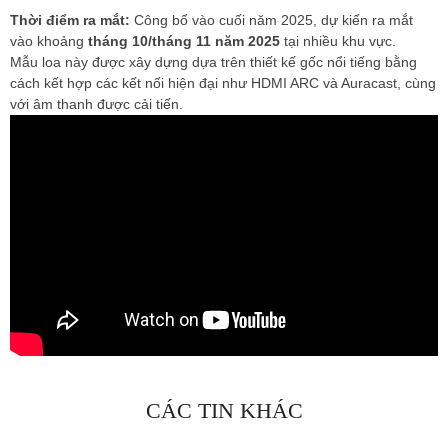
Thời điểm ra mắt:
Công bố vào cuối năm 2025, dự kiến ​​ra mắt
vào khoảng
tháng 10/tháng 11 năm 2025
tại nhiều khu vực.
Mẫu loa này được xây dựng dựa trên thiết kế gốc nổi tiếng bằng
cách kết hợp các kết nối hiện đại như HDMI ARC và Auracast, cùng
với âm thanh được cải tiến.
CÁC TIN KHÁC