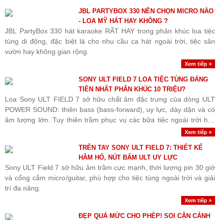
JBL PARTYBOX 330 NÊN CHỌN MICRO NÀO
- LOA MỸ HÁT HAY KHÔNG ?
JBL PartyBox 330 hát karaoke RẤT HAY trong phân khúc loa tiệc
tùng di động, đặc biệt là cho nhu cầu ca hát ngoài trời, tiệc sân
vườn hay không gian rộng.
Xem tiếp »
SONY ULT FIELD 7 LOA TIỆC TÙNG ĐÁNG
TIỀN NHẤT PHÂN KHÚC 10 TRIỆU?
Loa Sony ULT FIELD 7 sở hữu chất âm đặc trưng của dòng ULT
POWER SOUND: thiên bass (bass-forward), uy lực, dày dặn và có
âm lượng lớn. Tuy thiên trầm phục vụ các bữa tiệc ngoài trời hay
không gian rộng, loa vẫn giữ được dải trung (vocals)..
Xem tiếp »
TRÊN TAY SONY ULT FIELD 7: THIẾT KẾ
HẦM HỐ, NÚT BẤM ULT UY LỰC
Sony ULT Field 7 sở hữu âm trầm cực mạnh, thời lượng pin 30 giờ
và cổng cắm micro/guitar, phù hợp cho tiệc tùng ngoài trời và giải
trí đa năng.
Xem tiếp »
ĐẸP QUÁ MỨC CHO PHÉP! SOI CẬN CẢNH