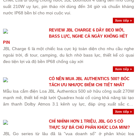
suất 210W uy lực, pin tháo rời dùng đến 34 giờ và chuẩn kháng
nước IP68 bền bỉ cho mọi cuộc vui.
Xem tiếp »
REVIEW JBL CHARGE 6 DÂY ĐEO MỚI,
BASS LỰC, NGHE CẢ NGÀY KHÔNG HẾT
PIN
JBL Charge 6 là một chiếc loa cực kỳ toàn diện cho nhu cầu nghe
ngoài trời, đi tour, camping, du lịch nhờ bass lực, thiết kế có quai
đeo tiện lợi và độ bền IP68 chống cày xới
Xem tiếp »
CÓ NÊN MUA JBL AUTHENTICS 500? BÓC
TÁCH ƯU NHƯỢC ĐIỂM CHI TIẾT NHẤT
Mẫu loa cắm điện Loa JBL Authentics 500 sở hữu công suất 270W
mạnh mẽ, thiết kế mặt lưới Quadrex hoài cổ cùng khả năng tái tạo
âm thanh Dolby Atmos 3.1 kênh uy lực, đáp ứng xuất sắc cho
không gian phòng rộng.
Xem tiếp »
CHỈ NHỈNH HƠN 1 TRIỆU, JBL GO 5 CÓ
THỰC SỰ BÁ CHỦ PHÂN KHÚC LOA MINI?
JBL Go series từ lâu đã là "vua doanh số" ở phân khúc loa