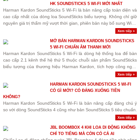
HK SOUNDSTICKS 5 WI-FI MỚI NHẤT
Harman Kardon SoundSticks 5 Wi-Fi là bản nâng cấp toàn diện và
cao cấp nhất của dòng loa SoundSticks biểu tượng. Không chỉ giữ
nguyên giá trị thẩm mỹ vượt thời gian, phiên bản này bổ sung Wi-Fi
streaming chuẩn Hi-Res cùng nâng cấp quan trọng..
Xem tiếp »
MỞ BÁN HARMAN KARDON SOUNDSTICKS
5 WI-FI CHUẨN ÂM THANH MỚI
Harman Kardon SoundSticks 5 Wi-Fi là dòng hệ thống loa để bàn
cao cấp 2.1 kênh thế hệ thứ 5 thuộc chuỗi sản phẩm SoundSticks
biểu tượng của thương hiệu Harman Kardon, tích hợp công nghệ
kết nối Wi-Fi streaming không dây chất lượng cao và..
Xem tiếp »
HARMAN KARDON SOUNDSTICKS 5 WI-FI
CÓ GÌ MỚI? CÓ ĐÁNG XUỐNG TIỀN
KHÔNG?
Harman Kardon SoundSticks 5 Wi-Fi là bản nâng cấp đáng chú ý
so với dòng SoundSticks 4 cũng như bản SoundSticks 5 tiêu chuẩn.
Xem tiếp »
JBL BOOMBOX 4 KHI LOA DI ĐỘNG KHÔNG
CHỈ TO TIẾNG MÀ CÒN CÓ CẢ AI
Chiếc Loa di động chống nước JBL Boombox 4 đáng tiền nhờ công