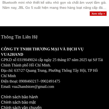
Bluetooth mini nhờ thiết kế siêu nhỏ gọn và chất âm vượt tầm giá.
Năm nay, JBL Go 5 xuất hiện mang theo hàng loạt nâng cấp đáng
giá từ ngoại hình, khả năng kháng nước cho đến..
Xem tiếp »
Thông Tin Liên Hệ
CÔNG TY TNHH THƯƠNG MẠI VÀ DỊCH VỤ
VUA2HAND
GPKD số
0319049024
cấp ngày 25 tháng 07 năm 2025 tại Sở Tài
Chính Thành phố Hồ Chí Minh.
Địa chỉ: 637/27 Quang Trung, Phường Thông Tây Hội, TP Hồ
Chí Minh
Điện thoại: 0908460217-
0902491475
Email: vua2handstore@gmail.com
Chính sách bảo hành
Chính sách bảo mật
Chính sách vận chuyển