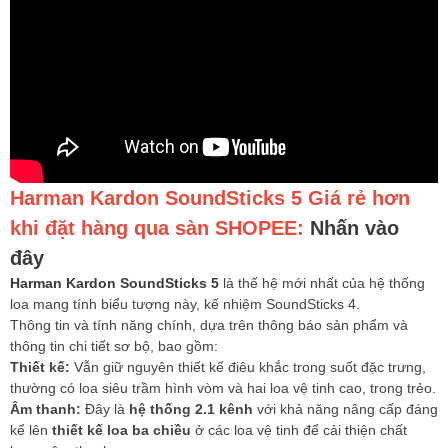
Harman Kardon SoundSticks 5
Giá rẻ hơn
khi đặt hàng qua sàn SHOPEE:
Nhấn vào
đây
Harman Kardon SoundSticks 5
là thế hệ mới nhất của hệ thống
loa mang tính biểu tượng này, kế nhiệm SoundSticks 4.
Thông tin và tính năng chính, dựa trên thông báo sản phẩm và
thông tin chi tiết sơ bộ, bao gồm:
Thiết kế:
Vẫn giữ nguyên thiết kế điêu khắc trong suốt đặc trưng, ​​
thường có loa siêu trầm hình vòm và hai loa vệ tinh cao, trong trẻo.
Âm thanh:
Đây là
hệ thống 2.1 kênh
với khả năng nâng cấp đáng
kể lên
thiết kế loa ba chiều
ở các loa vệ tinh để cải thiện chất