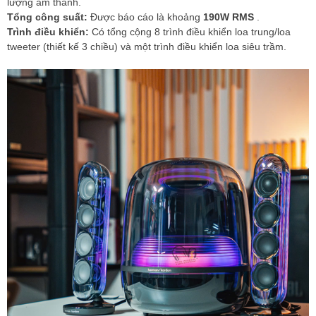
lượng âm thanh.
Tổng công suất:
Được báo cáo là khoảng
190W RMS
.
Trình điều khiển:
Có tổng cộng 8 trình điều khiển loa trung/loa
tweeter (thiết kế 3 chiều) và một trình điều khiển loa siêu trầm.