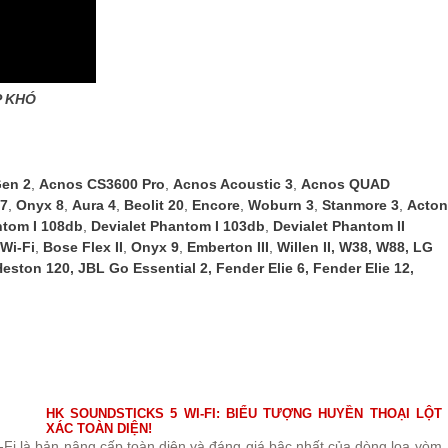
P KHÓ
en 2
,
Acnos CS3600 Pro
,
Acnos Acoustic 3
,
Acnos QUAD
7
,
Onyx 8
,
Aura 4
,
Beolit 20
,
Encore
,
Woburn 3
,
Stanmore 3
,
Acton
ntom I 108db
,
Devialet Phantom I 103db
,
Devialet Phantom II
Wi-Fi
,
Bose Flex II
,
Onyx 9
,
Emberton III
,
Willen II
,
W38
,
W88
,
LG
Heston 120
,
JBL Go Essential 2
,
Fender Elie 6
,
Fender Elie 12
,
HK SOUNDSTICKS 5 WI-FI: BIỂU TƯỢNG HUYỀN THOẠI LỘT
XÁC TOÀN DIỆN!
Fi là bản nâng cấp toàn diện và đáng giá bậc nhất của dòng loa vòm