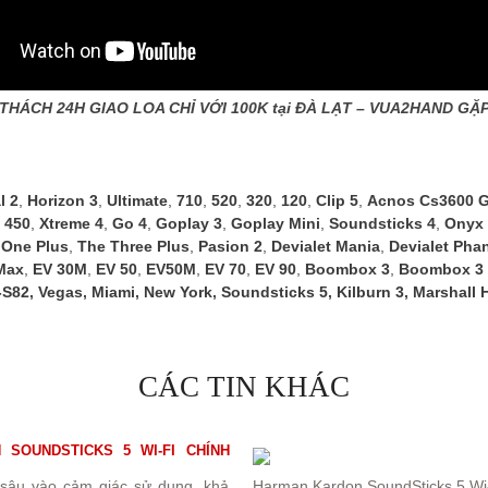
THÁCH 24H GIAO LOA CHỈ VỚI 100K tại ĐÀ LẠT – VUA2HAND GẶ
l 2
,
Horizon 3
,
Ultimate
,
710
,
520
,
320
,
120
,
Clip 5
,
Acnos Cs3600 G
 450
,
Xtreme 4
,
Go 4
,
Goplay 3
,
Goplay Mini
,
Soundsticks 4
,
Onyx 
 One Plus
,
The Three Plus
,
Pasion 2
,
Devialet Mania
,
Devialet Pha
Max
,
EV 30M
,
EV 50
,
EV50M
,
EV 70
,
EV 90
,
Boombox 3
,
Boombox 3 
-S82
,
Vegas
,
Miami
,
New York
,
Soundsticks 5
,
Kilburn 3
,
Marshall 
CÁC TIN KHÁC
SOUNDSTICKS 5 WI-FI CHÍNH
 sâu vào cảm giác sử dụng, khả
Harman Kardon SoundSticks 5 Wi-