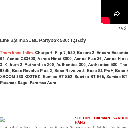
THỬ 
Link đặt mua JBL Partybox 520:
Tại đây
Tham khảo thêm:
Charge 6
,
Flip 7
,
520
,
Encore 2
,
Encore Essentia
64
,
Acnos CS3600
,
Acnos Hinet 3600
,
Acnos Flac 36
,
Acnos Hinet
3
,
Kilburn 2
,
Authentics 200
,
Authentics 300
,
Authentics 500
,
The
98db
,
Bose Revolve Plus 2
,
Bose Revolve 2
,
Bose S1 Pro+
,
Bose 
XBOOM 360 XO2TBK
,
Sumico BT-S52
,
Sumico BT-S65
,
Sumico BT
Paramax Saga
,
Paramax Aura
SỞ HỮU HARMAN KARDON 
HÃNG
Trải nghiệm thực tế Harman Kardon Soundsticks 5 Wi-Fi, tập trung