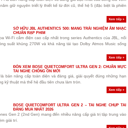
ăm giữ nguyên triết lý thiết kế từ đời cũ, thế hệ 5 (đặc biệt là phiên
Xem tiếp »
SỞ HỮU JBL AUTHENTICS 500: MANG TRẢI NGHIỆM ÂM NHẠC
CHUẨN RẠP PHIM
oa Wi-Fi cắm điện cao cấp nhất trong series Authentics của JBL, nổi
 công suất khủng 270W và khả năng tái tạo Dolby Atmos Music sống
Xem tiếp »
ĐÓN XEM BOSE QUIETCOMFORT ULTRA GEN 2: CHUẨN MỰC
TAI NGHE CHỐNG ỒN MỚI
 là bản nâng cấp toàn diện và đáng giá, giải quyết đúng những hạn
ng kỹ thuật mà thế hệ đầu tiên chưa làm tròn.
Xem tiếp »
BOSE QUIETCOMFORT ULTRA GEN 2 – TAI NGHE CHỤP TAI
ĐÁNG MUA NHẤT 2026
nes Gen 2 (2nd Gen) mang đến nhiều nâng cấp giá trị tập trung vào
m giải trí.
Xem tiếp »