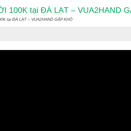
I 100K tại ĐÀ LẠT – VUA2HAND 
00K tại ĐÀ LẠT – VUA2HAND GẶP KHÓ