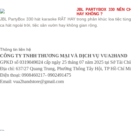
JBL PARTYBOX 330 NÊN C
HAY KHÔNG ?
JBL PartyBox 330 hát karaoke RẤT HAY trong phân khúc loa tiệc tùng 
ca hát ngoài trời, tiệc sân vườn hay không gian rộng.
Thông tin liên hệ
CÔNG TY TNHH THƯƠNG MẠI VÀ DỊCH VỤ VUA2HAND
GPKD số
0319049024
cấp ngày 25 tháng 07 năm 2025 tại Sở Tài Ch
Địa chỉ: 637/27 Quang Trung, Phường Thông Tây Hội, TP Hồ Chí M
Điện thoại: 0908460217-
0902491475
Email: vua2handstore@gmail.com
Chính sách bảo hành
Chính sách bảo mật
Chính sách vận chuyển
Chính sách kiểm hàng
Chính sách thanh toán
Chính sách đổi trả