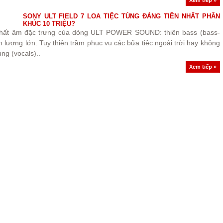
SONY ULT FIELD 7 LOA TIỆC TÙNG ĐÁNG TIỀN NHẤT PHÂN
KHÚC 10 TRIỆU?
hất âm đặc trưng của dòng ULT POWER SOUND: thiên bass (bass-
m lượng lớn. Tuy thiên trầm phục vụ các bữa tiệc ngoài trời hay không
ung (vocals)..
Xem tiếp »