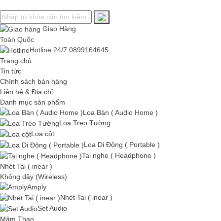
Giao Hàng
Toàn Quốc
Hotline 24/7
0899164645
Trang chủ
Tin tức
Chính sách bán hàng
Liên hệ & Địa chỉ
Danh mục sản phẩm
Loa Bàn ( Audio Home )
Loa Treo Tường
Loa cột
Loa Di Động ( Portable )
Tai nghe ( Headphone )
Nhét Tai ( inear )
Không dây (Wireless)
Amply
Nhét Tai ( inear )
Set Audio
Mâm Than