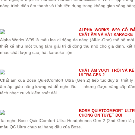
năng trình diễn âm thanh và tính tiện dụng trong không gian sống hàn
ALPHA WORKS W99 CÓ ĐÁN
CHẤT ÂM VÀ HÁT KARAOKE
Alpha Works W99 là mẫu loa di động đa năng (All-in-One) thế hệ mớ
thiết kế như một trung tâm giải trí di động thu nhỏ cho gia đình, kế
nhạc chất lượng cao, hát karaoke tiện..
CHẤT ÂM VƯỢT TRỘI VÀ KẾ
ULTRA GEN 2
Chất âm của Bose QuietComfort Ultra (Gen 2) tiếp tục duy trì triết 
ấm áp, giàu năng lượng và dễ nghe lâu — nhưng được nâng cấp đáng 
tách nhạc cụ và kiểm soát dải..
BOSE QUIETCOMFORT ULTRA
CHỐNG ỒN TUYỆT ĐỐI
Tai nghe Bose QuietComfort Ultra Headphones Gen 2 (2nd Gen) là p
mẫu QC Ultra chụp tai hàng đầu của Bose.