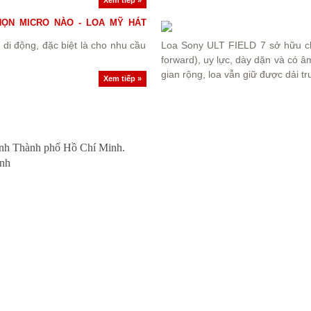
HỌN MICRO NÀO - LOA MỸ HÁT
di động, đặc biệt là cho nhu cầu
Loa Sony ULT FIELD 7 sở hữu c
forward), uy lực, dày dặn và có â
gian rộng, loa vẫn giữ được dải tr
Xem tiếp »
ính Thành phố Hồ Chí Minh.
inh