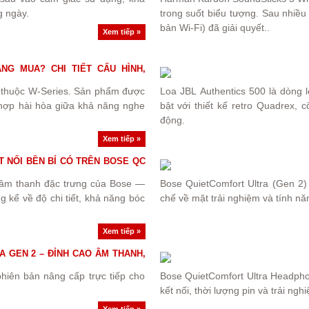
g ngày.
trong suốt biểu tượng. Sau nhiều n
bản Wi-Fi) đã giải quyết..
Xem tiếp »
G MUA? CHI TIẾT CẤU HÌNH,
i thuộc W-Series. Sản phẩm được
Loa JBL Authentics 500 là dòng l
t hợp hài hòa giữa khả năng nghe
bật với thiết kế retro Quadrex,
động.
Xem tiếp »
T NỐI BỀN BỈ CÓ TRÊN BOSE QC
lý âm thanh đặc trưng của Bose —
Bose QuietComfort Ultra (Gen 2)
kể về độ chi tiết, khả năng bóc
chế về mặt trải nghiệm và tính nă
Xem tiếp »
 GEN 2 – ĐỈNH CAO ÂM THANH,
hiên bản nâng cấp trực tiếp cho
Bose QuietComfort Ultra Headpho
kết nối, thời lượng pin và trải nghiệ
Xem tiếp »