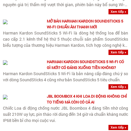
nguyên giá trị thẩm mỹ vượt thời gian, phiên bản này bổ sung Wi-Fi
streaming chuẩn Hi-Res cùng nâng cấp quan trọng..
Xem tiếp »
MỞ BÁN HARMAN KARDON SOUNDSTICKS 5
WI-FI CHUẨN ÂM THANH MỚI
Harman Kardon SoundSticks 5 Wi-Fi là dòng hệ thống loa để bàn
cao cấp 2.1 kênh thế hệ thứ 5 thuộc chuỗi sản phẩm SoundSticks
biểu tượng của thương hiệu Harman Kardon, tích hợp công nghệ kết
nối Wi-Fi streaming không dây chất lượng cao và..
Xem tiếp »
HARMAN KARDON SOUNDSTICKS 5 WI-FI CÓ
GÌ MỚI? CÓ ĐÁNG XUỐNG TIỀN KHÔNG?
Harman Kardon SoundSticks 5 Wi-Fi là bản nâng cấp đáng chú ý so
với dòng SoundSticks 4 cũng như bản SoundSticks 5 tiêu chuẩn.
Xem tiếp »
JBL BOOMBOX 4 KHI LOA DI ĐỘNG KHÔNG CHỈ
TO TIẾNG MÀ CÒN CÓ CẢ AI
Chiếc Loa di động chống nước JBL Boombox 4 đáng tiền nhờ công
suất 210W uy lực, pin tháo rời dùng đến 34 giờ và chuẩn kháng nước
IP68 bền bỉ cho mọi cuộc vui.
Xem tiếp »