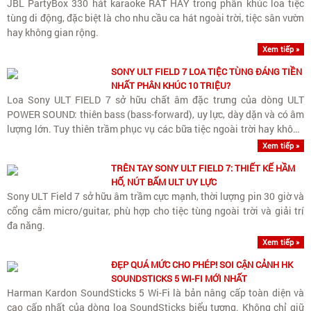
JBL PartyBox 330 hát karaoke RẤT HAY trong phân khúc loa tiệc
tùng di động, đặc biệt là cho nhu cầu ca hát ngoài trời, tiệc sân vườn
hay không gian rộng.
Xem tiếp »
SONY ULT FIELD 7 LOA TIỆC TÙNG ĐÁNG TIỀN
NHẤT PHÂN KHÚC 10 TRIỆU?
Loa Sony ULT FIELD 7 sở hữu chất âm đặc trưng của dòng ULT
POWER SOUND: thiên bass (bass-forward), uy lực, dày dặn và có âm
lượng lớn. Tuy thiên trầm phục vụ các bữa tiệc ngoài trời hay không
gian rộng, loa vẫn giữ được dải trung (vocals)..
Xem tiếp »
TRÊN TAY SONY ULT FIELD 7: THIẾT KẾ HẦM
HỐ, NÚT BẤM ULT UY LỰC
Sony ULT Field 7 sở hữu âm trầm cực mạnh, thời lượng pin 30 giờ và
cổng cắm micro/guitar, phù hợp cho tiệc tùng ngoài trời và giải trí
đa năng.
Xem tiếp »
ĐẸP QUÁ MỨC CHO PHÉP! SOI CẬN CẢNH HK
SOUNDSTICKS 5 WI-FI MỚI NHẤT
Harman Kardon SoundSticks 5 Wi-Fi là bản nâng cấp toàn diện và
cao cấp nhất của dòng loa SoundSticks biểu tượng. Không chỉ giữ