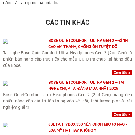
năng tái tạo giọng hát của loa.
CÁC TIN KHÁC
BOSE QUIETCOMFORT ULTRA GEN 2 – ĐỈNH
CAO ÂM THANH, CHỐNG ỒN TUYỆT ĐỐI
Tai nghe Bose QuietComfort Ultra Headphones Gen 2 (2nd Gen) là
phiên bản nâng cấp trực tiếp cho mẫu QC Ultra chụp tai hàng đầu
của Bose.
Xem tiếp »
BOSE QUIETCOMFORT ULTRA GEN 2 – TAI
NGHE CHỤP TAI ĐÁNG MUA NHẤT 2026
Bose QuietComfort Ultra Headphones Gen 2 (2nd Gen) mang đến
nhiều nâng cấp giá trị tập trung vào kết nối, thời lượng pin và trải
nghiệm giải trí.
Xem tiếp »
JBL PARTYBOX 330 NÊN CHỌN MICRO NÀO -
LOA MỸ HÁT HAY KHÔNG ?