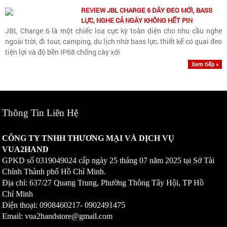
REVIEW JBL CHARGE 6 DÂY ĐEO MỚI, BASS
LỰC, NGHE CẢ NGÀY KHÔNG HẾT PIN
JBL Charge 6 là một chiếc loa cực kỳ toàn diện cho nhu cầu nghe
ngoài trời, đi tour, camping, du lịch nhờ bass lực, thiết kế có quai đeo
tiện lợi và độ bền IP68 chống cày xới
Xem tiếp »
Thông Tin Liên Hệ
CÔNG TY TNHH THƯƠNG MẠI VÀ DỊCH VỤ
VUA2HAND
GPKD số
0319049024
cấp ngày 25 tháng 07 năm 2025 tại Sở Tài
Chính Thành phố Hồ Chí Minh.
Địa chỉ: 637/27 Quang Trung, Phường Thông Tây Hội, TP Hồ
Chí Minh
Điện thoại: 0908460217-
0902491475
Email: vua2handstore@gmail.com