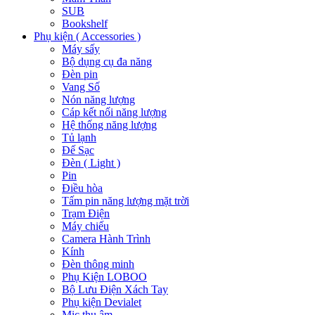
SUB
Bookshelf
Phụ kiện ( Accessories )
Máy sấy
Bộ dụng cụ đa năng
Đèn pin
Vang Số
Nón năng lượng
Cáp kết nối năng lượng
Hệ thống năng lượng
Tủ lạnh
Đế Sạc
Đèn ( Light )
Pin
Điều hòa
Tấm pin năng lượng mặt trời
Trạm Điện
Máy chiếu
Camera Hành Trình
Kính
Đèn thông minh
Phụ Kiện LOBOO
Bộ Lưu Điện Xách Tay
Phụ kiện Devialet
Mic thu âm