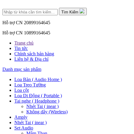
Tìm Kiếm
Hỗ trợ CN 2
0899164645
Hỗ trợ CN 1
0899164645
Trang chủ
Tin tức
Chính sách bán hàng
Liên hệ & Địa chỉ
Danh mục sản phẩm
Loa Bàn ( Audio Home )
Loa Treo Tường
Loa cột
Loa Di Động ( Portable )
Tai nghe ( Headphone )
Nhét Tai ( inear )
Không dây (Wireless)
Amply
Nhét Tai ( inear )
Set Audio
Mâm Than