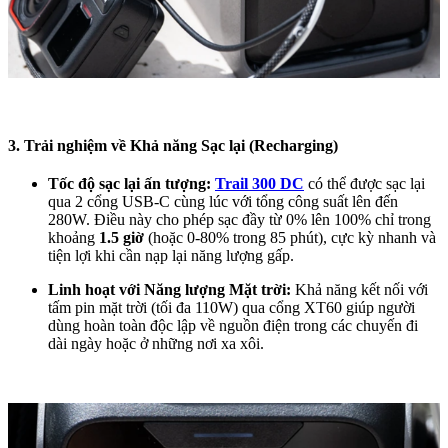
3. Trải nghiệm về Khả năng Sạc lại (Recharging)
Tốc độ sạc lại ấn tượng:
Trail 300 DC
có thể được sạc lại
qua 2 cổng USB-C cùng lúc với tổng công suất lên đến
280W. Điều này cho phép sạc đầy từ 0% lên 100% chỉ trong
khoảng
1.5 giờ
(hoặc 0-80% trong 85 phút), cực kỳ nhanh và
tiện lợi khi cần nạp lại năng lượng gấp.
Linh hoạt với Năng lượng Mặt trời:
Khả năng kết nối với
tấm pin mặt trời (tối đa 110W) qua cổng XT60 giúp người
dùng hoàn toàn độc lập về nguồn điện trong các chuyến đi
dài ngày hoặc ở những nơi xa xôi.