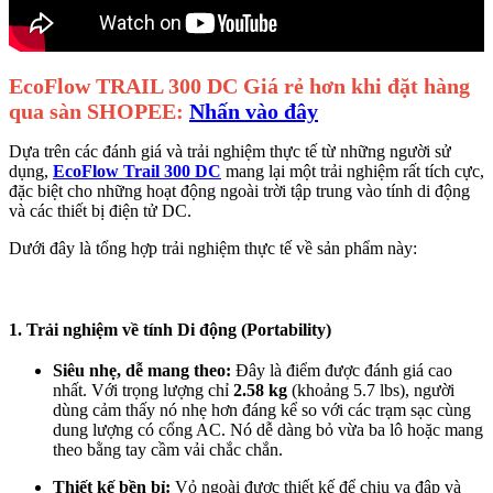
EcoFlow TRAIL 300 DC Giá rẻ hơn khi đặt hàng
qua sàn SHOPEE:
Nhấn vào đây
Dựa trên các đánh giá và trải nghiệm thực tế từ những người sử
dụng,
EcoFlow Trail 300 DC
mang lại một trải nghiệm rất tích cực,
đặc biệt cho những hoạt động ngoài trời tập trung vào tính di động
và các thiết bị điện tử DC.
Dưới đây là tổng hợp trải nghiệm thực tế về sản phẩm này:
1. Trải nghiệm về tính Di động (Portability)
Siêu nhẹ, dễ mang theo:
Đây là điểm được đánh giá cao
nhất. Với trọng lượng chỉ
2.58 kg
(khoảng 5.7 lbs), người
dùng cảm thấy nó nhẹ hơn đáng kể so với các trạm sạc cùng
dung lượng có cổng AC. Nó dễ dàng bỏ vừa ba lô hoặc mang
theo bằng tay cầm vải chắc chắn.
Thiết kế bền bỉ:
Vỏ ngoài được thiết kế để chịu va đập và