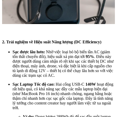
2. Trải nghiệm về Hiệu suất Năng lượng (DC Efficiency)
Sạc được lâu hơn:
Nhờ việc loại bỏ bộ biến tần AC (giảm
tổn thất chuyển đổi), hiệu suất xả pin đạt tới
95%
. Điều này
được người dùng cảm nhận rõ rệt khi sạc các thiết bị DC như
điện thoại, máy ảnh, drone, và đặc biệt là khi cấp nguồn cho
tủ lạnh di động 12V – thiết bị có thể chạy lâu hơn so với việc
dùng các trạm sạc có AC.
Sạc Laptop Tốc độ cao:
Hai cổng USB-C
140W
hoạt động
rất hiệu quả, có khả năng sạc đầy các mẫu laptop hiện đại
(như MacBook Pro 16 inch) nhanh chóng, ngang bằng hoặc
thậm chí nhanh hơn cục sạc gốc của laptop. Đây là tính năng
lý tưởng cho content creator hay người làm việc từ xa ngoài
trời.
Ví dụ:
Dung lượng 288Wh đủ để sạc đầy một laptop