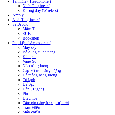
Tai nghe ( Headphone )
Nhét Tai ( inear )
Không dây (Wireless)
Amply
Nhét Tai ( inear )
Set Audio
Mâm Than
SUB
Bookshelf
Phụ kiện ( Accessories )
Máy sấy
Bộ dụng cụ đa năng
Đèn pin
Vang Số
Nón năng lượng
Cáp kết nối năng lượng
Hệ thống năng lượng
Tủ lạnh
Đế Sạc
Đèn ( Light )
Pin
Điều hòa
Tấm pin năng lượng mặt trời
Trạm Điện
Máy chiếu