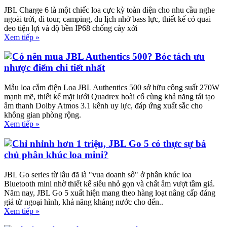
JBL Charge 6 là một chiếc loa cực kỳ toàn diện cho nhu cầu nghe
ngoài trời, đi tour, camping, du lịch nhờ bass lực, thiết kế có quai
đeo tiện lợi và độ bền IP68 chống cày xới
Xem tiếp »
Có nên mua JBL Authentics 500? Bóc tách ưu
nhược điểm chi tiết nhất
Mẫu loa cắm điện Loa JBL Authentics 500 sở hữu công suất 270W
mạnh mẽ, thiết kế mặt lưới Quadrex hoài cổ cùng khả năng tái tạo
âm thanh Dolby Atmos 3.1 kênh uy lực, đáp ứng xuất sắc cho
không gian phòng rộng.
Xem tiếp »
Chỉ nhỉnh hơn 1 triệu, JBL Go 5 có thực sự bá
chủ phân khúc loa mini?
JBL Go series từ lâu đã là "vua doanh số" ở phân khúc loa
Bluetooth mini nhờ thiết kế siêu nhỏ gọn và chất âm vượt tầm giá.
Năm nay, JBL Go 5 xuất hiện mang theo hàng loạt nâng cấp đáng
giá từ ngoại hình, khả năng kháng nước cho đến..
Xem tiếp »