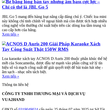
Bé bằng lòng bàn tay nhưng âm bass cực lực –
Chỉ có thể là JBL Go 5
JBL Go 5 mang đến hàng loạt nâng cấp đáng chú ý. Chiếc loa mini
này không chỉ tinh chỉnh về ngoại hình mà còn được tích hợp nhiều
công nghệ vốn thường chỉ xuất hiện trên các dòng loa tầm trung và
cao cấp hơn của hãng.
Xem tiếp »
ACNOS D Auris 200 Giải Pháp Karaoke Xách
Tay Công Suất Thật 150W RMS
Loa karaoke xách tay ACNOS D Auris 200 thuộc phân khúc thế hệ
mới của Soncamedia, được đầu tư mạnh vào phần cứng xử lý tín
hiệu số và mạch công suất để giải quyết triệt để bài toán hát nhẹ -
âm sạch - nhạc nền tách biệt.
Xem tiếp »
Thông tin liên hệ
CÔNG TY TNHH THƯƠNG MẠI VÀ DỊCH VỤ
VUA2HAND
GPKD số
0319049024
cấp ngày 25 tháng 07 năm 2025 tại Sở Tài