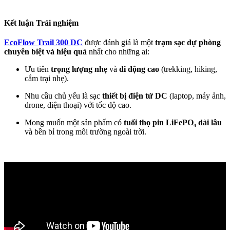
Kết luận Trải nghiệm
EcoFlow Trail 300 DC
được đánh giá là một
trạm sạc dự phòng
chuyên biệt và hiệu quả
nhất cho những ai:
Ưu tiên
trọng lượng nhẹ
và
di động cao
(trekking, hiking,
cắm trại nhẹ).
Nhu cầu chủ yếu là sạc
thiết bị điện tử DC
(laptop, máy ảnh,
drone, điện thoại) với tốc độ cao.
Mong muốn một sản phẩm có
tuổi thọ pin LiFePO₄ dài lâu
và bền bỉ trong môi trường ngoài trời.