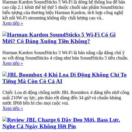
Harman Kardon SoundSticks 5 Wi-Fi là dòng hệ thống loa để bàn
cao cấp 2.1 kênh thế hệ thứ 5 thuộc chuỗi sản phẩm SoundSticks
biểu tượng của thương hiệu Harman Kardon, tích hợp công nghệ
kết nối Wi-Fi streaming không dây chất lượng cao và..
Xem tiếp »
Harman Kardon SoundSticks 5 Wi-Fi Có Gì
Mới? Có Đáng Xuống Tiền Không?
Harman Kardon SoundSticks 5 Wi-Fi là bản nâng cấp đáng chú ý
so với dòng SoundSticks 4 cũng như bản SoundSticks 5 tiêu chuẩn.
Xem tiếp »
JBL Boombox 4 Khi Loa Di Động Không Chỉ To
Tiếng Mà Còn Có Cả AI
Chiếc Loa di động chống nước JBL Boombox 4 đáng tiền nhờ công
suất 210W uy lực, pin tháo rời dùng đến 34 giờ và chuẩn kháng
nước IP68 bền bỉ cho mọi cuộc vui.
Xem tiếp »
Review JBL Charge 6 Dây Đeo Mới, Bass Lực,
Nghe Cả Ngày Không Hết Pin