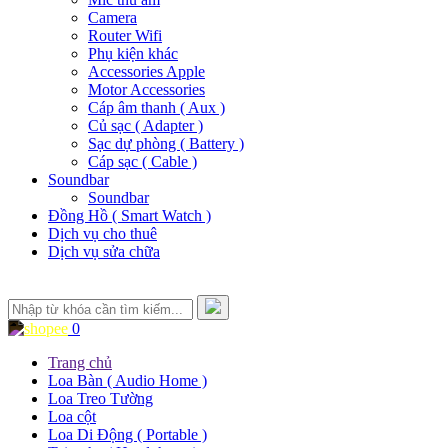
Camera
Router Wifi
Phụ kiện khác
Accessories Apple
Motor Accessories
Cáp âm thanh ( Aux )
Củ sạc ( Adapter )
Sạc dự phòng ( Battery )
Cáp sạc ( Cable )
Soundbar
Soundbar
Đồng Hồ ( Smart Watch )
Dịch vụ cho thuê
Dịch vụ sửa chữa
0
Trang chủ
Loa Bàn ( Audio Home )
Loa Treo Tường
Loa cột
Loa Di Động ( Portable )