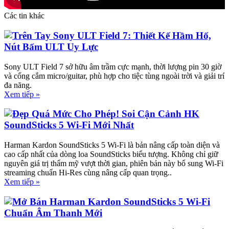
Các tin khác
Trên Tay Sony ULT Field 7: Thiết Kế Hầm Hố,
Nút Bấm ULT Uy Lực
Sony ULT Field 7 sở hữu âm trầm cực mạnh, thời lượng pin 30 giờ
và cổng cắm micro/guitar, phù hợp cho tiệc tùng ngoài trời và giải trí
đa năng.
Xem tiếp »
Đẹp Quá Mức Cho Phép! Soi Cận Cảnh HK
SoundSticks 5 Wi-Fi Mới Nhất
Harman Kardon SoundSticks 5 Wi-Fi là bản nâng cấp toàn diện và
cao cấp nhất của dòng loa SoundSticks biểu tượng. Không chỉ giữ
nguyên giá trị thẩm mỹ vượt thời gian, phiên bản này bổ sung Wi-Fi
streaming chuẩn Hi-Res cùng nâng cấp quan trọng..
Xem tiếp »
Mở Bán Harman Kardon SoundSticks 5 Wi-Fi
Chuẩn Âm Thanh Mới