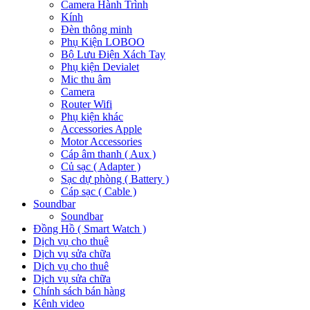
Camera Hành Trình
Kính
Đèn thông minh
Phụ Kiện LOBOO
Bộ Lưu Điện Xách Tay
Phụ kiện Devialet
Mic thu âm
Camera
Router Wifi
Phụ kiện khác
Accessories Apple
Motor Accessories
Cáp âm thanh ( Aux )
Củ sạc ( Adapter )
Sạc dự phòng ( Battery )
Cáp sạc ( Cable )
Soundbar
Soundbar
Đồng Hồ ( Smart Watch )
Dịch vụ cho thuê
Dịch vụ sửa chữa
Dịch vụ cho thuê
Dịch vụ sửa chữa
Chính sách bán hàng
Kênh video