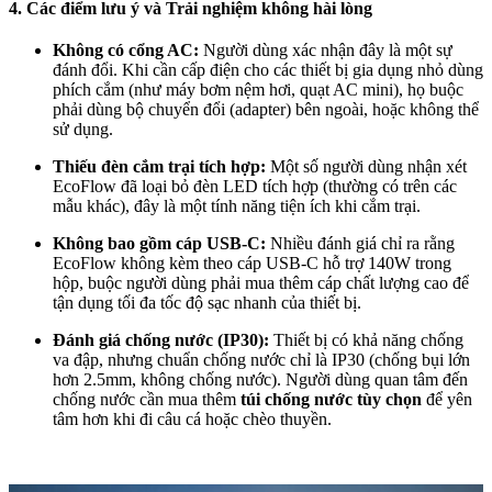
4. Các điểm lưu ý và Trải nghiệm không hài lòng
Không có cổng AC:
Người dùng xác nhận đây là một sự
đánh đổi. Khi cần cấp điện cho các thiết bị gia dụng nhỏ dùng
phích cắm (như máy bơm nệm hơi, quạt AC mini), họ buộc
phải dùng bộ chuyển đổi (adapter) bên ngoài, hoặc không thể
sử dụng.
Thiếu đèn cắm trại tích hợp:
Một số người dùng nhận xét
EcoFlow đã loại bỏ đèn LED tích hợp (thường có trên các
mẫu khác), đây là một tính năng tiện ích khi cắm trại.
Không bao gồm cáp USB-C:
Nhiều đánh giá chỉ ra rằng
EcoFlow không kèm theo cáp USB-C hỗ trợ 140W trong
hộp, buộc người dùng phải mua thêm cáp chất lượng cao để
tận dụng tối đa tốc độ sạc nhanh của thiết bị.
Đánh giá chống nước (IP30):
Thiết bị có khả năng chống
va đập, nhưng chuẩn chống nước chỉ là IP30 (chống bụi lớn
hơn 2.5mm, không chống nước). Người dùng quan tâm đến
chống nước cần mua thêm
túi chống nước tùy chọn
để yên
tâm hơn khi đi câu cá hoặc chèo thuyền.