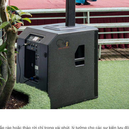
p ráp hoặc tháo rời chỉ trong vài phút, lý tưởng cho các sự kiện lưu đ