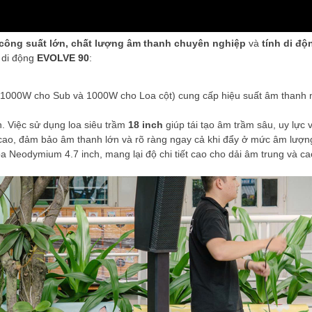
công suất lớn, chất lượng âm thanh chuyên nghiệp
và
tính di độ
t di động
EVOLVE 90
:
000W cho Sub và 1000W cho Loa cột) cung cấp hiệu suất âm thanh m
. Việc sử dụng loa siêu trầm
18 inch
giúp tái tạo âm trầm sâu, uy lực
 cao, đảm bảo âm thanh lớn và rõ ràng ngay cả khi đẩy ở mức âm lượn
oa Neodymium 4.7 inch, mang lại độ chi tiết cao cho dải âm trung và ca