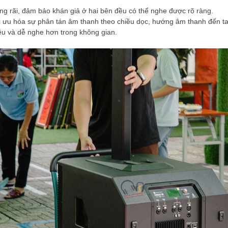
g rãi, đảm bảo khán giả ở hai bên đều có thể nghe được rõ ràng.
ối ưu hóa sự phân tán âm thanh theo chiều dọc, hướng âm thanh đến ta
ều và dễ nghe hơn trong không gian.