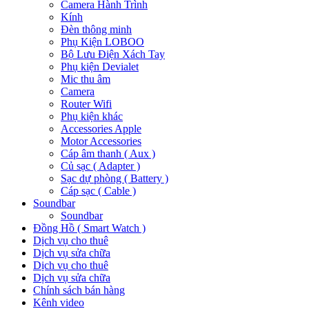
Camera Hành Trình
Kính
Đèn thông minh
Phụ Kiện LOBOO
Bộ Lưu Điện Xách Tay
Phụ kiện Devialet
Mic thu âm
Camera
Router Wifi
Phụ kiện khác
Accessories Apple
Motor Accessories
Cáp âm thanh ( Aux )
Củ sạc ( Adapter )
Sạc dự phòng ( Battery )
Cáp sạc ( Cable )
Soundbar
Soundbar
Đồng Hồ ( Smart Watch )
Dịch vụ cho thuê
Dịch vụ sửa chữa
Dịch vụ cho thuê
Dịch vụ sửa chữa
Chính sách bán hàng
Kênh video