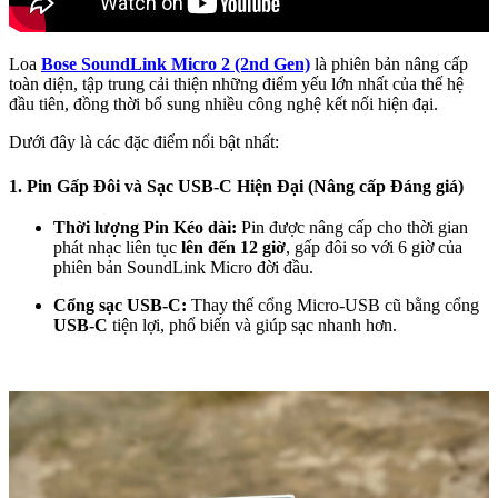
Loa
Bose SoundLink Micro 2 (2nd Gen)
là phiên bản nâng cấp
toàn diện, tập trung cải thiện những điểm yếu lớn nhất của thế hệ
đầu tiên, đồng thời bổ sung nhiều công nghệ kết nối hiện đại.
Dưới đây là các đặc điểm nổi bật nhất:
1. Pin Gấp Đôi và Sạc USB-C Hiện Đại (Nâng cấp Đáng giá)
Thời lượng Pin Kéo dài:
Pin được nâng cấp cho thời gian
phát nhạc liên tục
lên đến 12 giờ
, gấp đôi so với 6 giờ của
phiên bản SoundLink Micro đời đầu.
Cổng sạc USB-C:
Thay thế cổng Micro-USB cũ bằng cổng
USB-C
tiện lợi, phổ biến và giúp sạc nhanh hơn.