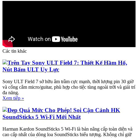
Các tin khác
Trên Tay Sony ULT Field 7: Thiết Kế Hầm Hố,
Nút Bấm ULT Uy Lực
Sony ULT Field 7 sở hữu âm trầm cực mạnh, thời lượng pin 30 giờ
và cổng cắm micro/guitar, phù hợp cho tiệc tùng ngoài trời và giải trí
đa năng.
Xem tiếp »
Đẹp Quá Mức Cho Phép! Soi Cận Cảnh HK
SoundSticks 5 Wi-Fi Mới Nhất
Harman Kardon SoundSticks 5 Wi-Fi là bản nâng cấp toàn diện và
cao cấp nhất của dòng loa SoundSticks biểu tượng. Không chỉ giữ