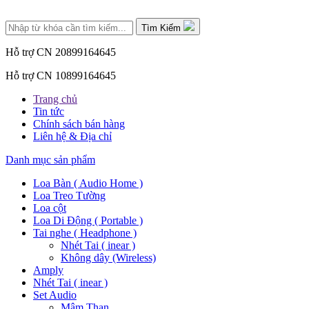
Tìm Kiếm
Hỗ trợ CN 2
0899164645
Hỗ trợ CN 1
0899164645
Trang chủ
Tin tức
Chính sách bán hàng
Liên hệ & Địa chỉ
Danh mục sản phẩm
Loa Bàn ( Audio Home )
Loa Treo Tường
Loa cột
Loa Di Động ( Portable )
Tai nghe ( Headphone )
Nhét Tai ( inear )
Không dây (Wireless)
Amply
Nhét Tai ( inear )
Set Audio
Mâm Than