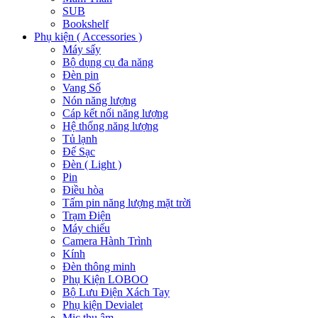
SUB
Bookshelf
Phụ kiện ( Accessories )
Máy sấy
Bộ dụng cụ đa năng
Đèn pin
Vang Số
Nón năng lượng
Cáp kết nối năng lượng
Hệ thống năng lượng
Tủ lạnh
Đế Sạc
Đèn ( Light )
Pin
Điều hòa
Tấm pin năng lượng mặt trời
Trạm Điện
Máy chiếu
Camera Hành Trình
Kính
Đèn thông minh
Phụ Kiện LOBOO
Bộ Lưu Điện Xách Tay
Phụ kiện Devialet
Mic thu âm