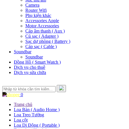
Camera
Router Wifi
Phụ kiện khác
Accessories Apple
Motor Accessories
Cáp âm thanh ( Aux )
Củ sạc ( Adapter )
Sạc dự phòng ( Battery )
Cáp sạc ( Cable )
Soundbar
Soundbar
Đồng Hồ ( Smart Watch )
Dịch vụ cho thuê
Dịch vụ sửa chữa
0
Trang chủ
Loa Bàn ( Audio Home )
Loa Treo Tường
Loa cột
Loa Di Động ( Portable )