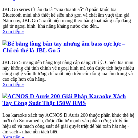
JBL Go series từ lâu đã là "vua doanh số" ở phân khúc loa
Bluetooth mini nhờ thiết kế siêu nhỏ gọn và chất âm vượt tầm giá.
Năm nay, JBL Go 5 xuất hiện mang theo hàng loạt nâng cấp đáng
giá từ ngoại hình, khả năng kháng nước cho đến..
Xem tiếp »
Bé bằng lòng bàn tay nhưng âm bass cực lực –
Chỉ có thể là JBL Go 5
JBL Go 5 mang đến hàng loạt nâng cấp đáng chú ý. Chiếc loa mini
này không chỉ tinh chỉnh về ngoại hình mà còn được tích hợp nhiều
công nghệ vốn thường chỉ xuất hiện trên các dòng loa tầm trung và
cao cấp hơn của hãng.
Xem tiếp »
ACNOS D Auris 200 Giải Pháp Karaoke Xách
Tay Công Suất Thật 150W RMS
Loa karaoke xách tay ACNOS D Auris 200 thuộc phân khúc thế hệ
mới của Soncamedia, được đầu tư mạnh vào phần cứng xử lý tín
hiệu số và mạch công suất để giải quyết triệt để bài toán hát nhẹ -
âm sạch - nhạc nền tách biệt.
Xem tiếp »