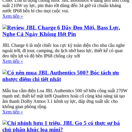
Chiếc Loa di động chống nước JBL Boombox 4 đáng tiền nhờ công
suất 210W uy lực, pin tháo rời dùng đến 34 giờ và chuẩn kháng
nước IP68 bền bỉ cho mọi cuộc vui.
Xem tiếp »
Review JBL Charge 6 Dây Đeo Mới, Bass Lực,
Nghe Cả Ngày Không Hết Pin
JBL Charge 6 là một chiếc loa cực kỳ toàn diện cho nhu cầu nghe
ngoài trời, đi tour, camping, du lịch nhờ bass lực, thiết kế có quai
đeo tiện lợi và độ bền IP68 chống cày xới
Xem tiếp »
Có nên mua JBL Authentics 500? Bóc tách ưu
nhược điểm chi tiết nhất
Mẫu loa cắm điện Loa JBL Authentics 500 sở hữu công suất 270W
mạnh mẽ, thiết kế mặt lưới Quadrex hoài cổ cùng khả năng tái tạo
âm thanh Dolby Atmos 3.1 kênh uy lực, đáp ứng xuất sắc cho
không gian phòng rộng.
Xem tiếp »
Chỉ nhỉnh hơn 1 triệu, JBL Go 5 có thực sự bá
chủ phân khúc loa mini?