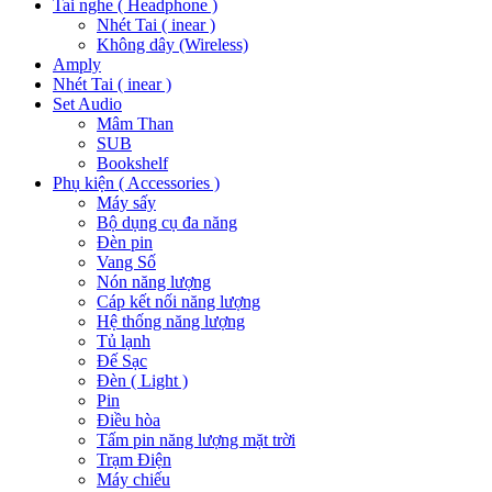
Tai nghe ( Headphone )
Nhét Tai ( inear )
Không dây (Wireless)
Amply
Nhét Tai ( inear )
Set Audio
Mâm Than
SUB
Bookshelf
Phụ kiện ( Accessories )
Máy sấy
Bộ dụng cụ đa năng
Đèn pin
Vang Số
Nón năng lượng
Cáp kết nối năng lượng
Hệ thống năng lượng
Tủ lạnh
Đế Sạc
Đèn ( Light )
Pin
Điều hòa
Tấm pin năng lượng mặt trời
Trạm Điện
Máy chiếu