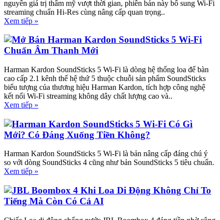
nguyên giá trị thẩm mỹ vượt thời gian, phiên bản này bổ sung Wi-Fi
streaming chuẩn Hi-Res cùng nâng cấp quan trọng..
Xem tiếp »
Mở Bán Harman Kardon SoundSticks 5 Wi-Fi
Chuẩn Âm Thanh Mới
Harman Kardon SoundSticks 5 Wi-Fi là dòng hệ thống loa để bàn
cao cấp 2.1 kênh thế hệ thứ 5 thuộc chuỗi sản phẩm SoundSticks
biểu tượng của thương hiệu Harman Kardon, tích hợp công nghệ
kết nối Wi-Fi streaming không dây chất lượng cao và..
Xem tiếp »
Harman Kardon SoundSticks 5 Wi-Fi Có Gì
Mới? Có Đáng Xuống Tiền Không?
Harman Kardon SoundSticks 5 Wi-Fi là bản nâng cấp đáng chú ý
so với dòng SoundSticks 4 cũng như bản SoundSticks 5 tiêu chuẩn.
Xem tiếp »
JBL Boombox 4 Khi Loa Di Động Không Chỉ To
Tiếng Mà Còn Có Cả AI