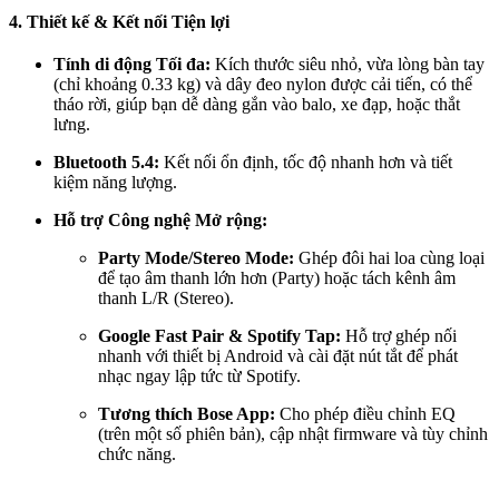
4. Thiết kế & Kết nối Tiện lợi
Tính di động Tối đa:
Kích thước siêu nhỏ, vừa lòng bàn tay
(chỉ khoảng 0.33 kg) và dây đeo nylon được cải tiến, có thể
tháo rời, giúp bạn dễ dàng gắn vào balo, xe đạp, hoặc thắt
lưng.
Bluetooth 5.4:
Kết nối ổn định, tốc độ nhanh hơn và tiết
kiệm năng lượng.
Hỗ trợ Công nghệ Mở rộng:
Party Mode/Stereo Mode:
Ghép đôi hai loa cùng loại
để tạo âm thanh lớn hơn (Party) hoặc tách kênh âm
thanh L/R (Stereo).
Google Fast Pair & Spotify Tap:
Hỗ trợ ghép nối
nhanh với thiết bị Android và cài đặt nút tắt để phát
nhạc ngay lập tức từ Spotify.
Tương thích Bose App:
Cho phép điều chỉnh EQ
(trên một số phiên bản), cập nhật firmware và tùy chỉnh
chức năng.