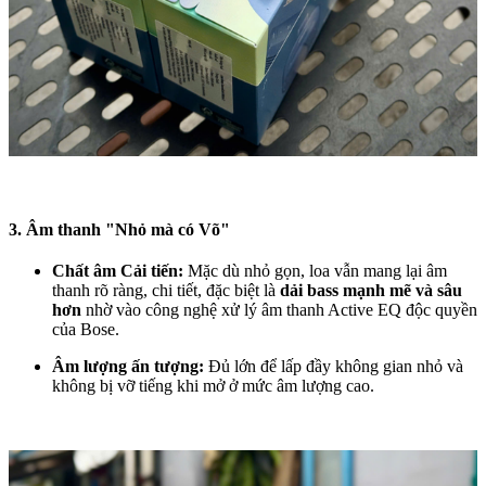
3. Âm thanh "Nhỏ mà có Võ"
Chất âm Cải tiến:
Mặc dù nhỏ gọn, loa vẫn mang lại âm
thanh rõ ràng, chi tiết, đặc biệt là
dải bass mạnh mẽ và sâu
hơn
nhờ vào công nghệ xử lý âm thanh Active EQ độc quyền
của Bose.
Âm lượng ấn tượng:
Đủ lớn để lấp đầy không gian nhỏ và
không bị vỡ tiếng khi mở ở mức âm lượng cao.