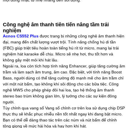
mọi dòng nhạc từ nhẹ nhàng đến sôi động.
Công nghệ âm thanh tiên tiến nâng tầm trải
nghiệm
Acnos CS552 Plus
được trang bị những công nghệ âm thanh hiện
đại, mang đến chất lượng vượt trội. Tính năng chống hú di tần
(FBC) giúp triệt tiêu hoàn toàn tiếng hú rít từ micro, mang lại trải
nghiệm hát karaoke dễ chịu. Micro sẽ nhẹ hơi, thu tốt hơn và
không gây mệt mỏi khi hát lâu.
Ngoài ra, loa còn tích hợp tính năng Enhancer, giúp tăng cường âm
trầm và làm sạch âm trung, âm cao. Đặc biệt, với tính năng Boost
Bass, người dùng có thể tăng cường độ mạnh mẽ cho âm trầm chỉ
với một nút bấm, tạo không khí sôi động cho các bữa tiệc. Công
nghệ MWS cho phép ghép đôi hai loa, tạo hệ thống âm thanh
stereo bao trùm không gian lớn, lý tưởng cho các sự kiện đông
người.
Tùy chỉnh qua vang số Vang số chỉnh cơ trên loa sử dụng chip DSP
thực thụ sẽ khắc phục nhiễu nền tốt nhất ngay khi đang bật micro.
Bạn có thể dễ dàng thao tác trên các núm và nút bấm để chỉnh
tông giọng về mức hài hòa và hay hơn khi hát.