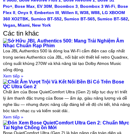
II 98db
,
Bose Revolve Plus 2
,
Bose Revolve 2
,
Bose S1
Pro+
,
Bose Max
,
EV 30M
,
Boombox 3
,
Boombox 3 Wi-Fi
,
Bose
Flex II
,
Onyx 9
,
Emberton III
,
Willen II
,
W38
,
W88
,
LG XBOOM
360 XO2TBK
,
Sumico BT-S52
,
Sumico BT-S65
,
Sumico BT-S82
,
Vegas
,
Miami
,
New York
Các tin khác
Sở Hữu JBL Authentics 500: Mang Trải Nghiệm Âm
Nhạc Chuẩn Rạp Phim
Loa JBL Authentics 500 là dòng loa Wi-Fi cắm điện cao cấp nhất
trong series Authentics của JBL, nổi bật với thiết kế retro Quadrex,
công suất khủng 270W và khả năng tái tạo Dolby Atmos Music
sống động.
Xem tiếp »
Chất Âm Vượt Trội Và Kết Nối Bền Bỉ Có Trên Bose
QC Ultra Gen 2
Chất âm của Bose QuietComfort Ultra (Gen 2) tiếp tục duy trì triết
lý âm thanh đặc trưng của Bose — ấm áp, giàu năng lượng và dễ
nghe lâu — nhưng được nâng cấp đáng kể về độ chi tiết, khả năng
bóc tách nhạc cụ và kiểm soát dải..
Xem tiếp »
Đón Xem Bose QuietComfort Ultra Gen 2: Chuẩn Mực
Tai Nghe Chống ồn Mới
Bose QuietComfort Ultra (Gen 2) là bản nâng cấp toàn diện và