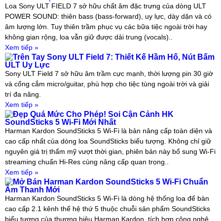
Loa Sony ULT FIELD 7 sở hữu chất âm đặc trưng của dòng ULT
POWER SOUND: thiên bass (bass-forward), uy lực, dày dặn và có
âm lượng lớn. Tuy thiên trầm phục vụ các bữa tiệc ngoài trời hay
không gian rộng, loa vẫn giữ được dải trung (vocals)..
Xem tiếp »
Trên Tay Sony ULT Field 7: Thiết Kế Hầm Hố, Nút Bấm
ULT Uy Lực
Sony ULT Field 7 sở hữu âm trầm cực mạnh, thời lượng pin 30 giờ
và cổng cắm micro/guitar, phù hợp cho tiệc tùng ngoài trời và giải
trí đa năng.
Xem tiếp »
Đẹp Quá Mức Cho Phép! Soi Cận Cảnh HK
SoundSticks 5 Wi-Fi Mới Nhất
Harman Kardon SoundSticks 5 Wi-Fi là bản nâng cấp toàn diện và
cao cấp nhất của dòng loa SoundSticks biểu tượng. Không chỉ giữ
nguyên giá trị thẩm mỹ vượt thời gian, phiên bản này bổ sung Wi-Fi
streaming chuẩn Hi-Res cùng nâng cấp quan trọng..
Xem tiếp »
Mở Bán Harman Kardon SoundSticks 5 Wi-Fi Chuẩn
Âm Thanh Mới
Harman Kardon SoundSticks 5 Wi-Fi là dòng hệ thống loa để bàn
cao cấp 2.1 kênh thế hệ thứ 5 thuộc chuỗi sản phẩm SoundSticks
biểu tượng của thương hiệu Harman Kardon, tích hợp công nghệ