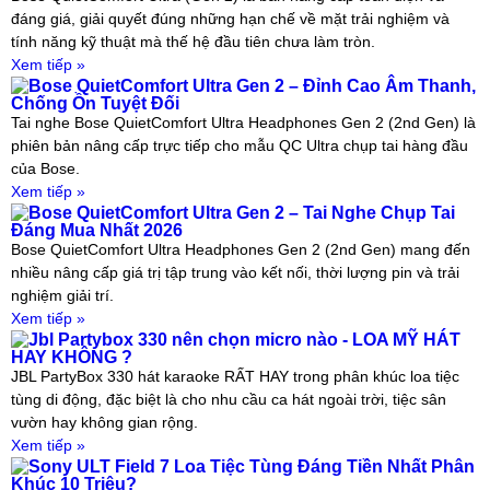
đáng giá, giải quyết đúng những hạn chế về mặt trải nghiệm và
tính năng kỹ thuật mà thế hệ đầu tiên chưa làm tròn.
Xem tiếp »
Bose QuietComfort Ultra Gen 2 – Đỉnh Cao Âm Thanh,
Chống Ồn Tuyệt Đối
Tai nghe Bose QuietComfort Ultra Headphones Gen 2 (2nd Gen) là
phiên bản nâng cấp trực tiếp cho mẫu QC Ultra chụp tai hàng đầu
của Bose.
Xem tiếp »
Bose QuietComfort Ultra Gen 2 – Tai Nghe Chụp Tai
Đáng Mua Nhất 2026
Bose QuietComfort Ultra Headphones Gen 2 (2nd Gen) mang đến
nhiều nâng cấp giá trị tập trung vào kết nối, thời lượng pin và trải
nghiệm giải trí.
Xem tiếp »
Jbl Partybox 330 nên chọn micro nào - LOA MỸ HÁT
HAY KHÔNG ?
JBL PartyBox 330 hát karaoke RẤT HAY trong phân khúc loa tiệc
tùng di động, đặc biệt là cho nhu cầu ca hát ngoài trời, tiệc sân
vườn hay không gian rộng.
Xem tiếp »
Sony ULT Field 7 Loa Tiệc Tùng Đáng Tiền Nhất Phân
Khúc 10 Triệu?