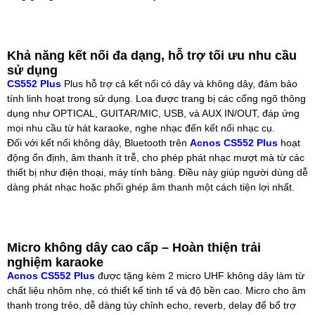
Khả năng kết nối đa dạng, hỗ trợ tối ưu nhu cầu
sử dụng
CS552 Plus
Plus hỗ trợ cả kết nối có dây và không dây, đảm bảo
tính linh hoạt trong sử dụng. Loa được trang bị các cổng ngõ thông
dụng như OPTICAL, GUITAR/MIC, USB, và AUX IN/OUT, đáp ứng
mọi nhu cầu từ hát karaoke, nghe nhạc đến kết nối nhạc cụ.
Đối với kết nối không dây, Bluetooth trên
Acnos CS552 Plus
hoạt
động ổn định, âm thanh ít trễ, cho phép phát nhạc mượt mà từ các
thiết bị như điện thoại, máy tính bảng. Điều này giúp người dùng dễ
dàng phát nhạc hoặc phối ghép âm thanh một cách tiện lợi nhất.
Micro không dây cao cấp – Hoàn thiện trải
nghiệm karaoke
Acnos CS552 Plus
được tặng kèm 2 micro UHF không dây làm từ
chất liệu nhôm nhẹ, có thiết kế tinh tế và độ bền cao. Micro cho âm
thanh trong trẻo, dễ dàng tùy chỉnh echo, reverb, delay để bổ trợ