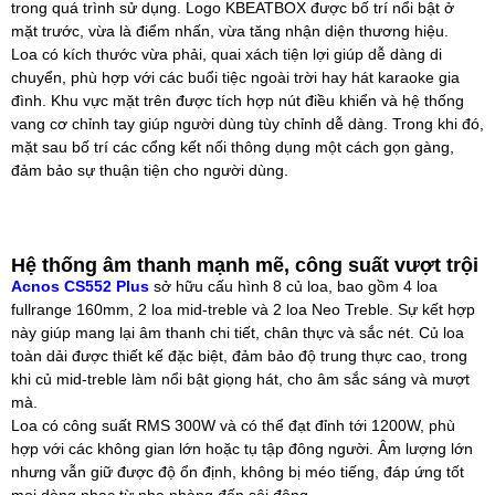
trong quá trình sử dụng. Logo KBEATBOX được bố trí nổi bật ở
mặt trước, vừa là điểm nhấn, vừa tăng nhận diện thương hiệu.
Loa có kích thước vừa phải, quai xách tiện lợi giúp dễ dàng di
chuyển, phù hợp với các buổi tiệc ngoài trời hay hát karaoke gia
đình. Khu vực mặt trên được tích hợp nút điều khiển và hệ thống
vang cơ chỉnh tay giúp người dùng tùy chỉnh dễ dàng. Trong khi đó,
mặt sau bố trí các cổng kết nối thông dụng một cách gọn gàng,
đảm bảo sự thuận tiện cho người dùng.
Hệ thống âm thanh mạnh mẽ, công suất vượt trội
Acnos CS552 Plus
sở hữu cấu hình 8 củ loa, bao gồm 4 loa
fullrange 160mm, 2 loa mid-treble và 2 loa Neo Treble. Sự kết hợp
này giúp mang lại âm thanh chi tiết, chân thực và sắc nét. Củ loa
toàn dải được thiết kế đặc biệt, đảm bảo độ trung thực cao, trong
khi củ mid-treble làm nổi bật giọng hát, cho âm sắc sáng và mượt
mà.
Loa có công suất RMS 300W và có thể đạt đỉnh tới 1200W, phù
hợp với các không gian lớn hoặc tụ tập đông người. Âm lượng lớn
nhưng vẫn giữ được độ ổn định, không bị méo tiếng, đáp ứng tốt