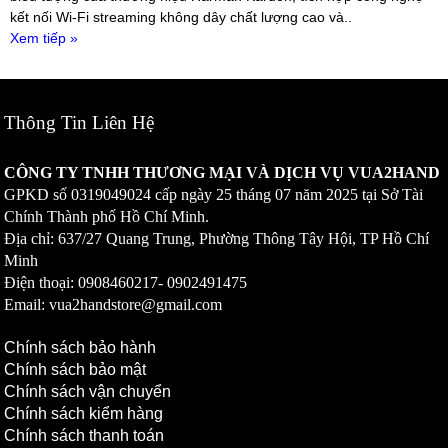
kết nối Wi-Fi streaming không dây chất lượng cao và..
Xem tiếp »
Thông Tin Liên Hệ
CÔNG TY TNHH THƯƠNG MẠI VÀ DỊCH VỤ VUA2HAND
GPKD số
0319049024
cấp ngày 25 tháng 07 năm 2025 tại Sở Tài
Chính Thành phố Hồ Chí Minh.
Địa chỉ: 637/27 Quang Trung, Phường Thông Tây Hội, TP Hồ Chí
Minh
Điện thoại: 0908460217-
0902491475
Email: vua2handstore@gmail.com
Chính sách bảo hành
Chính sách bảo mật
Chính sách vận chuyển
Chính sách kiểm hàng
Chính sách thanh toán