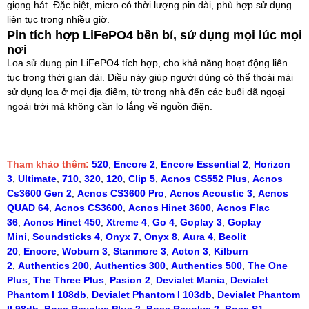
giọng hát. Đặc biệt, micro có thời lượng pin dài, phù hợp sử dụng
liên tục trong nhiều giờ.
Pin tích hợp LiFePO4 bền bỉ, sử dụng mọi lúc mọi
nơi
Loa sử dụng pin LiFePO4 tích hợp, cho khả năng hoạt động liên
tục trong thời gian dài. Điều này giúp người dùng có thể thoải mái
sử dụng loa ở mọi địa điểm, từ trong nhà đến các buổi dã ngoại
ngoài trời mà không cần lo lắng về nguồn điện.
Tham khảo thêm:
520
,
Encore 2
,
Encore Essential 2
,
Horizon
3
,
Ultimate
,
710
,
320
,
120
,
Clip 5
,
Acnos CS552 Plus
,
Acnos
Cs3600 Gen 2
,
Acnos CS3600 Pro
,
Acnos Acoustic 3
,
Acnos
QUAD 64
,
Acnos CS3600
,
Acnos Hinet 3600
,
Acnos Flac
36
,
Acnos Hinet 450
,
Xtreme 4
,
Go 4
,
Goplay 3
,
Goplay
Mini
,
Soundsticks 4
,
Onyx 7
,
Onyx 8
,
Aura 4
,
Beolit
20
,
Encore
,
Woburn 3
,
Stanmore 3
,
Acton 3
,
Kilburn
2
,
Authentics 200
,
Authentics 300
,
Authentics 500
,
The One
Plus
,
The Three Plus
,
Pasion 2
,
Devialet Mania
,
Devialet
Phantom I 108db
,
Devialet Phantom I 103db
,
Devialet Phantom