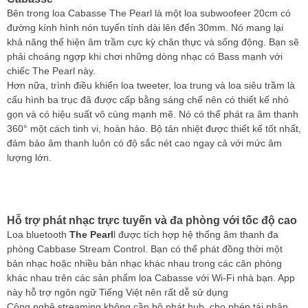
Bên trong loa Cabasse The Pearl là một loa subwoofeer 20cm có
đường kính hình nón tuyến tính dài lên đến 30mm. Nó mang lại
khả năng thể hiện âm trầm cực kỳ chân thực và sống động. Bạn sẽ
phải choáng ngợp khi chơi những dòng nhạc có Bass mạnh với
chiếc The Pearl này.
Hơn nữa, trình điều khiển loa tweeter, loa trung và loa siêu trầm là
cấu hình ba trục đã được cấp bằng sáng chế nên có thiết kế nhỏ
gọn và có hiệu suất vô cùng mạnh mẽ. Nó có thể phát ra âm thanh
360° một cách tinh vi, hoàn hảo. Bộ tản nhiệt được thiết kế tốt nhất,
đảm bảo âm thanh luôn có độ sắc nét cao ngay cả với mức âm
lượng lớn.
Hỗ trợ phát nhạc trực tuyến và đa phòng với tốc độ cao
Loa bluetooth
The Pearl
l được tích hợp hệ thống âm thanh đa
phòng Cabbase Stream Control. Bạn có thể phát đồng thời một
bản nhạc hoặc nhiều bản nhạc khác nhau trong các căn phòng
khác nhau trên các sản phẩm loa Cabasse với Wi-Fi nhà bạn. App
này hỗ trợ ngôn ngữ Tiếng Việt nên rất dễ sử dụng
Công nghệ streaming không cần bộ phát hub, cho phép tái phân