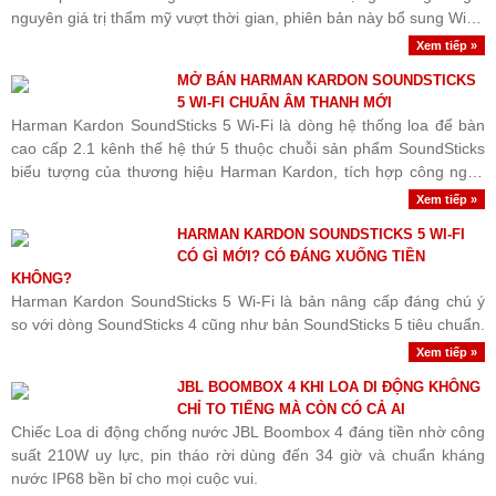
nguyên giá trị thẩm mỹ vượt thời gian, phiên bản này bổ sung Wi-Fi
streaming chuẩn Hi-Res cùng nâng cấp quan trọng..
Xem tiếp »
MỞ BÁN HARMAN KARDON SOUNDSTICKS
5 WI-FI CHUẨN ÂM THANH MỚI
Harman Kardon SoundSticks 5 Wi-Fi là dòng hệ thống loa để bàn
cao cấp 2.1 kênh thế hệ thứ 5 thuộc chuỗi sản phẩm SoundSticks
biểu tượng của thương hiệu Harman Kardon, tích hợp công nghệ
kết nối Wi-Fi streaming không dây chất lượng cao và..
Xem tiếp »
HARMAN KARDON SOUNDSTICKS 5 WI-FI
CÓ GÌ MỚI? CÓ ĐÁNG XUỐNG TIỀN
KHÔNG?
Harman Kardon SoundSticks 5 Wi-Fi là bản nâng cấp đáng chú ý
so với dòng SoundSticks 4 cũng như bản SoundSticks 5 tiêu chuẩn.
Xem tiếp »
JBL BOOMBOX 4 KHI LOA DI ĐỘNG KHÔNG
CHỈ TO TIẾNG MÀ CÒN CÓ CẢ AI
Chiếc Loa di động chống nước JBL Boombox 4 đáng tiền nhờ công
suất 210W uy lực, pin tháo rời dùng đến 34 giờ và chuẩn kháng
nước IP68 bền bỉ cho mọi cuộc vui.