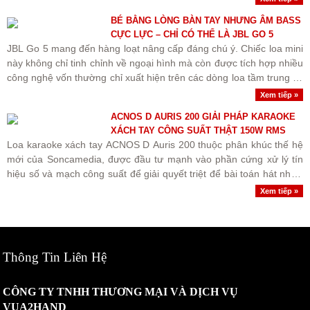
BÉ BẰNG LÒNG BÀN TAY NHƯNG ÂM BASS
CỰC LỰC – CHỈ CÓ THỂ LÀ JBL GO 5
JBL Go 5 mang đến hàng loạt nâng cấp đáng chú ý. Chiếc loa mini
này không chỉ tinh chỉnh về ngoại hình mà còn được tích hợp nhiều
công nghệ vốn thường chỉ xuất hiện trên các dòng loa tầm trung và
cao cấp hơn của hãng.
Xem tiếp »
ACNOS D AURIS 200 GIẢI PHÁP KARAOKE
XÁCH TAY CÔNG SUẤT THẬT 150W RMS
Loa karaoke xách tay ACNOS D Auris 200 thuộc phân khúc thế hệ
mới của Soncamedia, được đầu tư mạnh vào phần cứng xử lý tín
hiệu số và mạch công suất để giải quyết triệt để bài toán hát nhẹ -
âm sạch - nhạc nền tách biệt.
Xem tiếp »
Thông Tin Liên Hệ
CÔNG TY TNHH THƯƠNG MẠI VÀ DỊCH VỤ
VUA2HAND