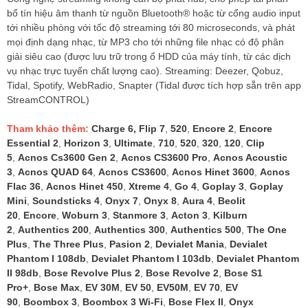
bổ tín hiệu âm thanh từ nguồn Bluetooth® hoặc từ cổng audio input
tới nhiều phòng với tốc độ streaming tới 80 microseconds, và phát
mọi định dạng nhạc, từ MP3 cho tới những file nhạc có độ phân
giải siêu cao (được lưu trữ trong ổ HDD của máy tính, từ các dịch
vụ nhạc trực tuyến chất lượng cao). Streaming: Deezer, Qobuz,
Tidal, Spotify, WebRadio, Snapter (Tidal được tích hợp sẵn trên app
StreamCONTROL)
Tham khảo thêm:
Charge 6
,
Flip 7
,
520
,
Encore 2
,
Encore
Essential 2
,
Horizon 3
,
Ultimate
,
710
,
520
,
320
,
120
,
Clip
5
,
Acnos Cs3600 Gen 2
,
Acnos CS3600 Pro
,
Acnos Acoustic
3
,
Acnos QUAD 64
,
Acnos CS3600
,
Acnos Hinet 3600
,
Acnos
Flac 36
,
Acnos Hinet 450
,
Xtreme 4
,
Go 4
,
Goplay 3
,
Goplay
Mini
,
Soundsticks 4
,
Onyx 7
,
Onyx 8
,
Aura 4
,
Beolit
20
,
Encore
,
Woburn 3
,
Stanmore 3
,
Acton 3
,
Kilburn
2
,
Authentics 200
,
Authentics 300
,
Authentics 500
,
The One
Plus
,
The Three Plus
,
Pasion 2
,
Devialet Mania
,
Devialet
Phantom I 108db
,
Devialet Phantom I 103db
,
Devialet Phantom
II 98db
,
Bose Revolve Plus 2
,
Bose Revolve 2
,
Bose S1
Pro+
,
Bose Max
,
EV 30M
,
EV 50
,
EV50M
,
EV 70
,
EV
90
,
Boombox 3
,
Boombox 3 Wi-Fi
,
Bose Flex II
,
Onyx