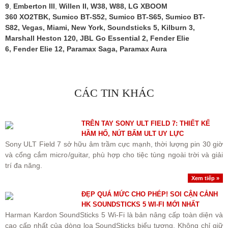
9
,
Emberton III
,
Willen II
,
W38
,
W88
,
LG XBOOM
360 XO2TBK
,
Sumico BT-S52
,
Sumico BT-S65
,
Sumico BT-
S82
,
Vegas
,
Miami
,
New York
,
Soundsticks 5
,
Kilburn 3
,
Marshall Heston 120
,
JBL Go Essential 2
,
Fender Elie
6
,
Fender Elie 12
,
Paramax Saga
,
Paramax Aura
CÁC TIN KHÁC
TRÊN TAY SONY ULT FIELD 7: THIẾT KẾ
HẦM HỐ, NÚT BẤM ULT UY LỰC
Sony ULT Field 7 sở hữu âm trầm cực mạnh, thời lượng pin 30 giờ
và cổng cắm micro/guitar, phù hợp cho tiệc tùng ngoài trời và giải
trí đa năng.
Xem tiếp »
ĐẸP QUÁ MỨC CHO PHÉP! SOI CẬN CẢNH
HK SOUNDSTICKS 5 WI-FI MỚI NHẤT
Harman Kardon SoundSticks 5 Wi-Fi là bản nâng cấp toàn diện và
cao cấp nhất của dòng loa SoundSticks biểu tượng. Không chỉ giữ