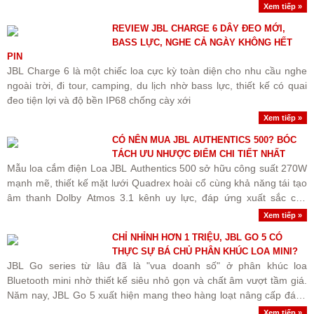
Xem tiếp »
REVIEW JBL CHARGE 6 DÂY ĐEO MỚI,
BASS LỰC, NGHE CẢ NGÀY KHÔNG HẾT
PIN
JBL Charge 6 là một chiếc loa cực kỳ toàn diện cho nhu cầu nghe
ngoài trời, đi tour, camping, du lịch nhờ bass lực, thiết kế có quai
đeo tiện lợi và độ bền IP68 chống cày xới
Xem tiếp »
CÓ NÊN MUA JBL AUTHENTICS 500? BÓC
TÁCH ƯU NHƯỢC ĐIỂM CHI TIẾT NHẤT
Mẫu loa cắm điện Loa JBL Authentics 500 sở hữu công suất 270W
mạnh mẽ, thiết kế mặt lưới Quadrex hoài cổ cùng khả năng tái tạo
âm thanh Dolby Atmos 3.1 kênh uy lực, đáp ứng xuất sắc cho
không gian phòng rộng.
Xem tiếp »
CHỈ NHỈNH HƠN 1 TRIỆU, JBL GO 5 CÓ
THỰC SỰ BÁ CHỦ PHÂN KHÚC LOA MINI?
JBL Go series từ lâu đã là "vua doanh số" ở phân khúc loa
Bluetooth mini nhờ thiết kế siêu nhỏ gọn và chất âm vượt tầm giá.
Năm nay, JBL Go 5 xuất hiện mang theo hàng loạt nâng cấp đáng
giá từ ngoại hình, khả năng kháng nước cho đến..
Xem tiếp »