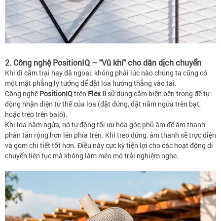
2. Công nghệ PositionIQ – "Vũ khí" cho dân dịch chuyển
Khi đi cắm trại hay dã ngoại, không phải lúc nào chúng ta cũng có
một mặt phẳng lý tưởng để đặt loa hướng thẳng vào tai.
Công nghệ
PositionIQ
trên
Flex II
sử dụng cảm biến bên trong để tự
động nhận diện tư thế của loa (đặt đứng, đặt nằm ngửa trên bạt,
hoặc treo trên balô).
Khi loa nằm ngửa, nó tự động tối ưu hóa góc phủ âm để âm thanh
phân tán rộng hơn lên phía trên. Khi treo đứng, âm thanh sẽ trực diện
và gom chi tiết tốt hơn. Điều này cực kỳ tiện lợi cho các hoạt động di
chuyển liên tục mà không làm méo mó trải nghiệm nghe.