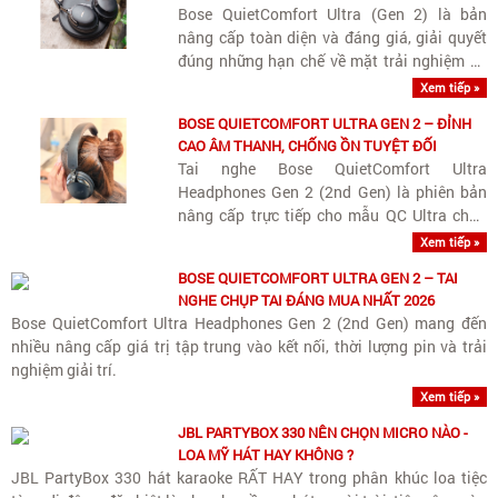
Bose QuietComfort Ultra (Gen 2) là bản
nâng cấp toàn diện và đáng giá, giải quyết
đúng những hạn chế về mặt trải nghiệm và
tính năng kỹ thuật mà thế hệ đầu tiên chưa
Xem tiếp »
làm tròn.
BOSE QUIETCOMFORT ULTRA GEN 2 – ĐỈNH
CAO ÂM THANH, CHỐNG ỒN TUYỆT ĐỐI
Tai nghe Bose QuietComfort Ultra
Headphones Gen 2 (2nd Gen) là phiên bản
nâng cấp trực tiếp cho mẫu QC Ultra chụp
tai hàng đầu của Bose.
Xem tiếp »
BOSE QUIETCOMFORT ULTRA GEN 2 – TAI
NGHE CHỤP TAI ĐÁNG MUA NHẤT 2026
Bose QuietComfort Ultra Headphones Gen 2 (2nd Gen) mang đến
nhiều nâng cấp giá trị tập trung vào kết nối, thời lượng pin và trải
nghiệm giải trí.
Xem tiếp »
JBL PARTYBOX 330 NÊN CHỌN MICRO NÀO -
LOA MỸ HÁT HAY KHÔNG ?
JBL PartyBox 330 hát karaoke RẤT HAY trong phân khúc loa tiệc