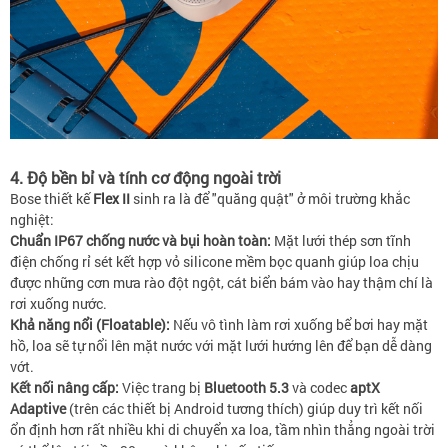
4. Độ bền bỉ và tính cơ động ngoài trời
Bose thiết kế
Flex II
sinh ra là để "quăng quật" ở môi trường khắc
nghiệt:
Chuẩn IP67 chống nước và bụi hoàn toàn:
Mặt lưới thép sơn tĩnh
điện chống rỉ sét kết hợp vỏ silicone mềm bọc quanh giúp loa chịu
được những cơn mưa rào đột ngột, cát biển bám vào hay thậm chí là
rơi xuống nước.
Khả năng nổi (Floatable):
Nếu vô tình làm rơi xuống bể bơi hay mặt
hồ, loa sẽ tự nổi lên mặt nước với mặt lưới hướng lên để bạn dễ dàng
vớt.
Kết nối nâng cấp:
Việc trang bị
Bluetooth 5.3
và codec
aptX
Adaptive
(trên các thiết bị Android tương thích) giúp duy trì kết nối
ổn định hơn rất nhiều khi di chuyển xa loa, tầm nhìn thẳng ngoài trời