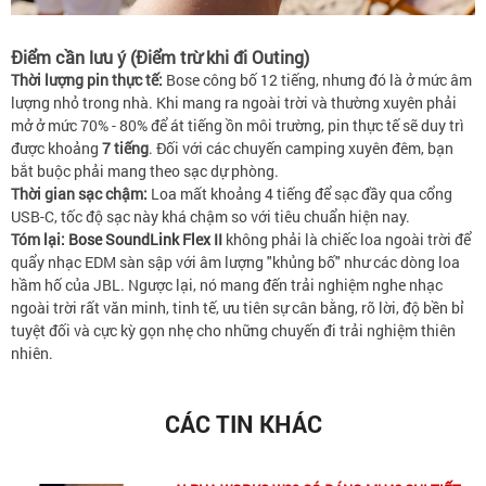
Điểm cần lưu ý (Điểm trừ khi đi Outing)
Thời lượng pin thực tế:
Bose công bố 12 tiếng, nhưng đó là ở mức âm
lượng nhỏ trong nhà. Khi mang ra ngoài trời và thường xuyên phải
mở ở mức 70% - 80% để át tiếng ồn môi trường, pin thực tế sẽ duy trì
được khoảng
7 tiếng
. Đối với các chuyến camping xuyên đêm, bạn
bắt buộc phải mang theo sạc dự phòng.
Thời gian sạc chậm:
Loa mất khoảng 4 tiếng để sạc đầy qua cổng
USB-C, tốc độ sạc này khá chậm so với tiêu chuẩn hiện nay.
Tóm lại:
Bose SoundLink Flex II
không phải là chiếc loa ngoài trời để
quẩy nhạc EDM sàn sập với âm lượng "khủng bố" như các dòng loa
hầm hố của JBL. Ngược lại, nó mang đến trải nghiệm nghe nhạc
ngoài trời rất văn minh, tinh tế, ưu tiên sự cân bằng, rõ lời, độ bền bỉ
tuyệt đối và cực kỳ gọn nhẹ cho những chuyến đi trải nghiệm thiên
nhiên.
CÁC TIN KHÁC