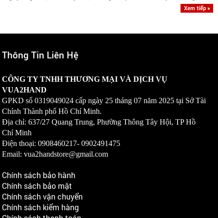
streaming chuẩn Hi-Res cùng nâng cấp quan trọng..
Xem tiếp »
Thông Tin Liên Hệ
CÔNG TY TNHH THƯƠNG MẠI VÀ DỊCH VỤ
VUA2HAND
GPKD số
0319049024
cấp ngày 25 tháng 07 năm 2025 tại Sở Tài
Chính Thành phố Hồ Chí Minh.
Địa chỉ: 637/27 Quang Trung, Phường Thông Tây Hội, TP Hồ
Chí Minh
Điện thoại: 0908460217-
0902491475
Email: vua2handstore@gmail.com
Chính sách bảo hành
Chính sách bảo mật
Chính sách vận chuyển
Chính sách kiểm hàng
Chính sách thanh toán