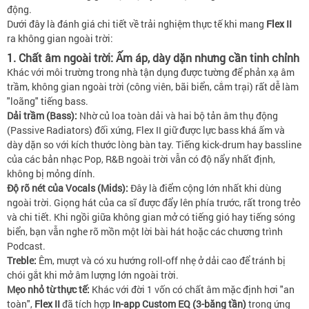
động.
Dưới đây là đánh giá chi tiết về trải nghiệm thực tế khi mang
Flex II
ra không gian ngoài trời:
1. Chất âm ngoài trời: Ấm áp, dày dặn nhưng cần tinh chỉnh
Khác với môi trường trong nhà tận dụng được tường để phản xạ âm
trầm, không gian ngoài trời (công viên, bãi biển, cắm trại) rất dễ làm
"loãng" tiếng bass.
Dải trầm (Bass):
Nhờ củ loa toàn dải và hai bộ tản âm thụ động
(Passive Radiators) đối xứng, Flex II giữ được lực bass khá ấm và
dày dặn so với kích thước lòng bàn tay. Tiếng kick-drum hay bassline
của các bản nhạc Pop, R&B ngoài trời vẫn có độ nẩy nhất định,
không bị mỏng dính.
Độ rõ nét của Vocals (Mids):
Đây là điểm cộng lớn nhất khi dùng
ngoài trời. Giọng hát của ca sĩ được đẩy lên phía trước, rất trong trẻo
và chi tiết. Khi ngồi giữa không gian mở có tiếng gió hay tiếng sóng
biển, bạn vẫn nghe rõ mồn một lời bài hát hoặc các chương trình
Podcast.
Treble:
Êm, mượt và có xu hướng roll-off nhẹ ở dải cao để tránh bị
chói gắt khi mở âm lượng lớn ngoài trời.
Mẹo nhỏ từ thực tế:
Khác với đời 1 vốn có chất âm mặc định hơi "an
toàn",
Flex II
đã tích hợp
In-app Custom EQ (3-băng tần)
trong ứng