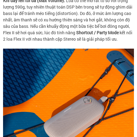
Khi đẩy lên tối đa (Max Volume):
Loa có thể mở rất to so với trọng
lượng 590g, tuy nhiên thuật toán DSP bên trong sẽ tự động ghìm dải
bass lại để tránh méo tiếng (distortion). Do đó, ở mức âm lượng cao
nhất, âm thanh sẽ có xu hướng thiên sáng và hơi gắt, không còn độ
sâu của bass. Nếu cần khuấy động một bữa tiệc bể bơi đông người,
Flex II
sẽ hơi quá sức, lúc đó tính năng
Shortcut / Party Mode
kết nối
2 loa Flex II với nhau thành cặp Stereo sẽ là giải pháp tối ưu.