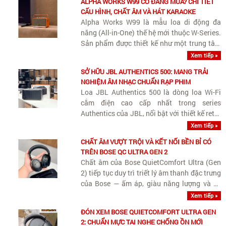
ALPHA WORKS W99 CÓ ĐÁNG MUA? CHI TIẾT
CẤU HÌNH, CHẤT ÂM VÀ HÁT KARAOKE
Alpha Works W99 là mẫu loa di động đa
năng (All-in-One) thế hệ mới thuộc W-Series.
Sản phẩm được thiết kế như một trung tâm
giải trí di động thu nhỏ cho gia đình, kết hợp
Xem tiếp »
hài hòa giữa khả năng nghe nhạc chất lượng
SỞ HỮU JBL AUTHENTICS 500: MANG TRẢI
cao, hát karaoke tiện..
NGHIỆM ÂM NHẠC CHUẨN RẠP PHIM
Loa JBL Authentics 500 là dòng loa Wi-Fi
cắm điện cao cấp nhất trong series
Authentics của JBL, nổi bật với thiết kế retro
Quadrex, công suất khủng 270W và khả
Xem tiếp »
năng tái tạo Dolby Atmos Music sống động.
CHẤT ÂM VƯỢT TRỘI VÀ KẾT NỐI BỀN BỈ CÓ
TRÊN BOSE QC ULTRA GEN 2
Chất âm của Bose QuietComfort Ultra (Gen
2) tiếp tục duy trì triết lý âm thanh đặc trưng
của Bose — ấm áp, giàu năng lượng và dễ
nghe lâu — nhưng được nâng cấp đáng kể về
Xem tiếp »
độ chi tiết, khả năng bóc tách nhạc cụ và
ĐÓN XEM BOSE QUIETCOMFORT ULTRA GEN
kiểm soát dải..
2: CHUẨN MỰC TAI NGHE CHỐNG ỒN MỚI