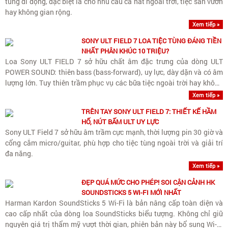
tùng di động, đặc biệt là cho nhu cầu ca hát ngoài trời, tiệc sân vườn
hay không gian rộng.
Xem tiếp »
SONY ULT FIELD 7 LOA TIỆC TÙNG ĐÁNG TIỀN
NHẤT PHÂN KHÚC 10 TRIỆU?
Loa Sony ULT FIELD 7 sở hữu chất âm đặc trưng của dòng ULT
POWER SOUND: thiên bass (bass-forward), uy lực, dày dặn và có âm
lượng lớn. Tuy thiên trầm phục vụ các bữa tiệc ngoài trời hay không
gian rộng, loa vẫn giữ được dải trung (vocals)..
Xem tiếp »
TRÊN TAY SONY ULT FIELD 7: THIẾT KẾ HẦM
HỐ, NÚT BẤM ULT UY LỰC
Sony ULT Field 7 sở hữu âm trầm cực mạnh, thời lượng pin 30 giờ và
cổng cắm micro/guitar, phù hợp cho tiệc tùng ngoài trời và giải trí
đa năng.
Xem tiếp »
ĐẸP QUÁ MỨC CHO PHÉP! SOI CẬN CẢNH HK
SOUNDSTICKS 5 WI-FI MỚI NHẤT
Harman Kardon SoundSticks 5 Wi-Fi là bản nâng cấp toàn diện và
cao cấp nhất của dòng loa SoundSticks biểu tượng. Không chỉ giữ
nguyên giá trị thẩm mỹ vượt thời gian, phiên bản này bổ sung Wi-Fi