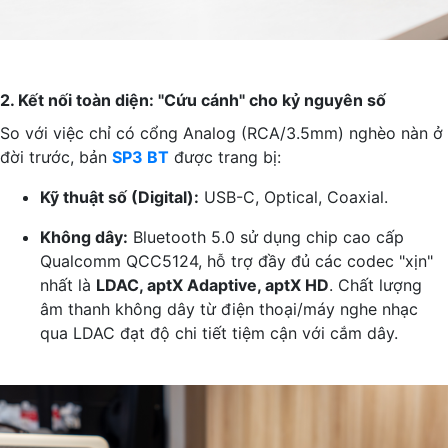
2. Kết nối toàn diện: "Cứu cánh" cho kỷ nguyên số
So với việc chỉ có cổng Analog (RCA/3.5mm) nghèo nàn ở
đời trước, bản
SP3 BT
được trang bị:
Kỹ thuật số (Digital):
USB-C, Optical, Coaxial.
Không dây:
Bluetooth 5.0 sử dụng chip cao cấp
Qualcomm QCC5124, hỗ trợ đầy đủ các codec "xịn"
nhất là
LDAC, aptX Adaptive, aptX HD
. Chất lượng
âm thanh không dây từ điện thoại/máy nghe nhạc
qua LDAC đạt độ chi tiết tiệm cận với cắm dây.