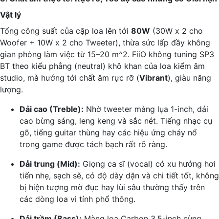
Vật lý
Tổng công suất của cặp loa lên tới
80W
(30W x 2 cho
Woofer + 10W x 2 cho Tweeter), thừa sức lấp đầy không
gian phòng làm việc từ 15–20 m^2. FiiO không tuning SP3
BT theo kiểu phẳng (neutral) khô khan của loa kiểm âm
studio, mà hướng tới chất âm rực rỡ (
Vibrant
), giàu năng
lượng.
Dải cao (Treble):
Nhờ tweeter màng lụa 1-inch, dải
cao bừng sáng, leng keng và sắc nét. Tiếng nhạc cụ
gõ, tiếng guitar thùng hay các hiệu ứng cháy nổ
trong game được tách bạch rất rõ ràng.
Dải trung (Mid):
Giọng ca sĩ (vocal) có xu hướng hơi
tiến nhẹ, sạch sẽ, có độ dày dặn và chi tiết tốt, không
bị hiện tượng mờ đục hay lùi sâu thường thấy trên
các dòng loa vi tính phổ thông.
Dải trầm (Bass):
Màng loa Carbon 3.5-inch cùng