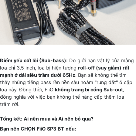
Điểm yếu cốt lõi (Sub-bass):
Do giới hạn vật lý của màng
loa chỉ 3.5 inch, loa bị hiện tượng
roll-off (suy giảm) rất
mạnh ở dải siêu trầm dưới 65Hz
. Bạn sẽ không thể tìm
thấy những tiếng bass rền nền sâu hoắm "rung đất" ở cặp
loa này. Đồng thời, FiiO
không trang bị cổng Sub-out
,
đồng nghĩa với việc bạn không thể nâng cấp thêm loa
trầm rời.
Tổng kết: Ai nên mua và Ai nên bỏ qua?
Bạn nên CHỌN FiiO SP3 BT nếu: