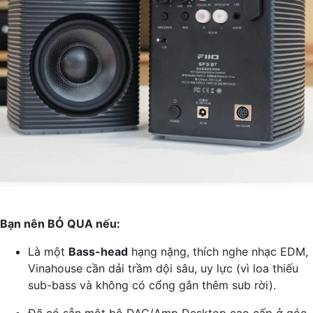
Bạn nên BỎ QUA nếu:
Là một
Bass-head
hạng nặng, thích nghe nhạc EDM,
Vinahouse cần dải trầm dội sâu, uy lực (vì loa thiếu
sub-bass và không có cổng gắn thêm sub rời).
Đã có sẵn một bộ DAC/Amp Desktop cao cấp ở góc