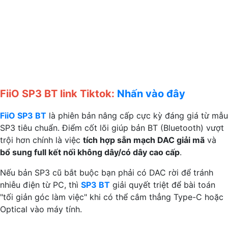
FiiO SP3 BT link Tiktok:
Nhấn vào đây
FiiO SP3 BT
là phiên bản nâng cấp cực kỳ đáng giá từ mẫu
SP3 tiêu chuẩn. Điểm cốt lõi giúp bản BT (Bluetooth) vượt
trội hơn chính là việc
tích hợp sẵn mạch DAC giải mã
và
bổ sung full kết nối không dây/có dây cao cấp
.
Nếu bản SP3 cũ bắt buộc bạn phải có DAC rời để tránh
nhiễu điện từ PC, thì
SP3 BT
giải quyết triệt để bài toán
"tối giản góc làm việc" khi có thể cắm thẳng Type-C hoặc
Optical vào máy tính.