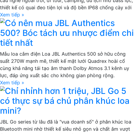
cầu nghe ngoài trời, đi tour, camping, du lịch nhờ bass lực,
thiết kế có quai đeo tiện lợi và độ bền IP68 chống cày xới
Xem tiếp »
Có nên mua JBL Authentics
500? Bóc tách ưu nhược điểm chi
tiết nhất
Mẫu loa cắm điện Loa JBL Authentics 500 sở hữu công
suất 270W mạnh mẽ, thiết kế mặt lưới Quadrex hoài cổ
cùng khả năng tái tạo âm thanh Dolby Atmos 3.1 kênh uy
lực, đáp ứng xuất sắc cho không gian phòng rộng.
Xem tiếp »
Chỉ nhỉnh hơn 1 triệu, JBL Go 5
có thực sự bá chủ phân khúc loa
mini?
JBL Go series từ lâu đã là "vua doanh số" ở phân khúc loa
Bluetooth mini nhờ thiết kế siêu nhỏ gọn và chất âm vượt