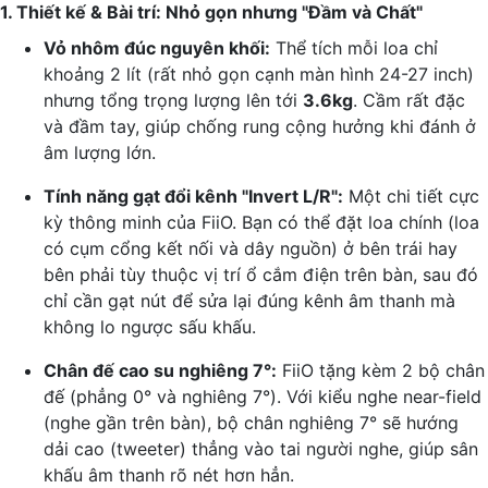
1. Thiết kế & Bài trí: Nhỏ gọn nhưng "Đầm và Chất"
Vỏ nhôm đúc nguyên khối:
Thể tích mỗi loa chỉ
khoảng 2 lít (rất nhỏ gọn cạnh màn hình 24-27 inch)
nhưng tổng trọng lượng lên tới
3.6kg
. Cầm rất đặc
và đầm tay, giúp chống rung cộng hưởng khi đánh ở
âm lượng lớn.
Tính năng gạt đổi kênh "Invert L/R":
Một chi tiết cực
kỳ thông minh của FiiO. Bạn có thể đặt loa chính (loa
có cụm cổng kết nối và dây nguồn) ở bên trái hay
bên phải tùy thuộc vị trí ổ cắm điện trên bàn, sau đó
chỉ cần gạt nút để sửa lại đúng kênh âm thanh mà
không lo ngược sấu khấu.
Chân đế cao su nghiêng 7°:
FiiO tặng kèm 2 bộ chân
đế (phẳng 0° và nghiêng 7°). Với kiểu nghe near-field
(nghe gần trên bàn), bộ chân nghiêng 7° sẽ hướng
dải cao (tweeter) thẳng vào tai người nghe, giúp sân
khấu âm thanh rõ nét hơn hẳn.