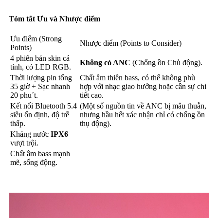
Tóm tắt Ưu và Nhược điểm
Ưu điểm (Strong
Nhược điểm (Points to Consider)
Points)
4 phiên bản skin cá
Không có ANC
(Chống ồn Chủ động).
tính, có LED RGB.
Thời lượng pin tổng
Chất âm thiên bass, có thể không phù
35 giờ + Sạc nhanh
hợp với nhạc giao hưởng hoặc cần sự chi
20 phuˊt.
tiết cao.
Kết nối Bluetooth 5.4
(Một số nguồn tin về ANC bị mâu thuẫn,
siêu ổn định, độ trễ
nhưng hầu hết xác nhận chỉ có chống ồn
thấp.
thụ động).
Kháng nước
IPX6
vượt trội.
Chất âm bass mạnh
mẽ, sống động.