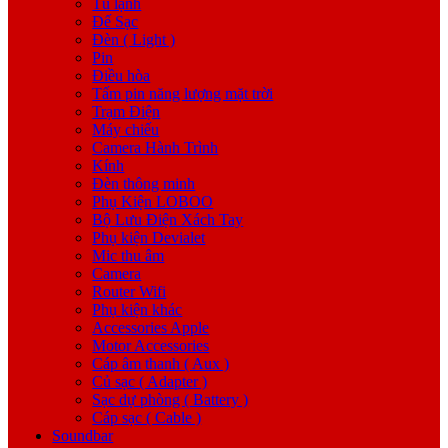
Tủ lạnh
Đế Sạc
Đèn ( Light )
Pin
Điều hòa
Tấm pin năng lượng mặt trời
Trạm Điện
Máy chiếu
Camera Hành Trình
Kính
Đèn thông minh
Phụ Kiện LOBOO
Bộ Lưu Điện Xách Tay
Phụ kiện Devialet
Mic thu âm
Camera
Router Wifi
Phụ kiện khác
Accessories Apple
Motor Accessories
Cáp âm thanh ( Aux )
Củ sạc ( Adapter )
Sạc dự phòng ( Battery )
Cáp sạc ( Cable )
Soundbar