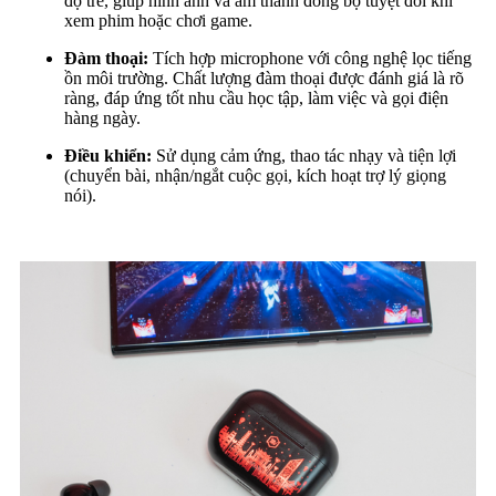
độ trễ, giúp hình ảnh và âm thanh đồng bộ tuyệt đối khi
xem phim hoặc chơi game.
Đàm thoại:
Tích hợp microphone với công nghệ lọc tiếng
ồn môi trường. Chất lượng đàm thoại được đánh giá là rõ
ràng, đáp ứng tốt nhu cầu học tập, làm việc và gọi điện
hàng ngày.
Điều khiển:
Sử dụng cảm ứng, thao tác nhạy và tiện lợi
(chuyển bài, nhận/ngắt cuộc gọi, kích hoạt trợ lý giọng
nói).