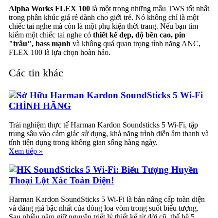
Alpha Works FLEX 100
là một trong những mẫu TWS tốt nhất
trong phân khúc giá rẻ dành cho giới trẻ. Nó không chỉ là một
chiếc tai nghe mà còn là một phụ kiện thời trang. Nếu bạn tìm
kiếm một chiếc tai nghe có
thiết kế đẹp, độ bền cao, pin
"trâu", bass mạnh
và không quá quan trọng tính năng ANC,
FLEX 100 là lựa chọn hoàn hảo.
Các tin khác
Sở Hữu Harman Kardon SoundSticks 5 Wi-Fi
CHÍNH HÃNG
Trải nghiệm thực tế Harman Kardon Soundsticks 5 Wi-Fi, tập
trung sâu vào cảm giác sử dụng, khả năng trình diễn âm thanh và
tính tiện dụng trong không gian sống hàng ngày.
Xem tiếp »
HK SoundSticks 5 Wi-Fi: Biểu Tượng Huyền
Thoại Lột Xác Toàn Diện!
Harman Kardon SoundSticks 5 Wi-Fi là bản nâng cấp toàn diện
và đáng giá bậc nhất của dòng loa vòm trong suốt biểu tượng.
Sau nhiều năm giữ nguyên triết lý thiết kế từ đời cũ, thế hệ 5