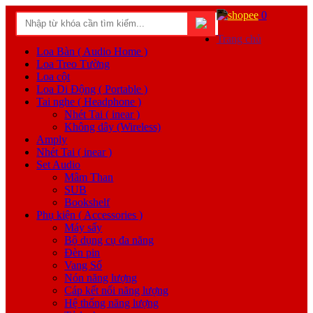
0
Trang chủ
Loa Bàn ( Audio Home )
Loa Treo Tường
Loa cột
Loa Di Động ( Portable )
Tai nghe ( Headphone )
Nhét Tai ( inear )
Không dây (Wireless)
Amply
Nhét Tai ( inear )
Set Audio
Mâm Than
SUB
Bookshelf
Phụ kiện ( Accessories )
Máy sấy
Bộ dụng cụ đa năng
Đèn pin
Vang Số
Nón năng lượng
Cáp kết nối năng lượng
Hệ thống năng lượng