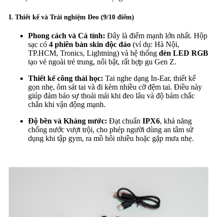
I. Thiết kế và Trải nghiệm Đeo (9/10 điểm)
Phong cách và Cá tính:
Đây là điểm mạnh lớn nhất. Hộp
sạc có
4 phiên bản skin độc đáo
(ví dụ: Hà Nội,
TP.HCM, Tronics, Lightning) và hệ thống
đèn LED RGB
tạo vẻ ngoài trẻ trung, nổi bật, rất hợp gu Gen Z.
Thiết kế công thái học:
Tai nghe dạng In-Ear, thiết kế
gọn nhẹ, ôm sát tai và đi kèm nhiều cỡ đệm tai. Điều này
giúp đảm bảo sự thoải mái khi đeo lâu và độ bám chắc
chắn khi vận động mạnh.
Độ bền và Kháng nước:
Đạt chuẩn
IPX6
, khả năng
chống nước vượt trội, cho phép người dùng an tâm sử
dụng khi tập gym, ra mồ hôi nhiều hoặc gặp mưa nhẹ.