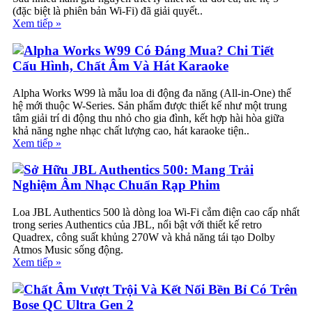
(đặc biệt là phiên bản Wi-Fi) đã giải quyết..
Xem tiếp »
Alpha Works W99 Có Đáng Mua? Chi Tiết
Cấu Hình, Chất Âm Và Hát Karaoke
Alpha Works W99 là mẫu loa di động đa năng (All-in-One) thế
hệ mới thuộc W-Series. Sản phẩm được thiết kế như một trung
tâm giải trí di động thu nhỏ cho gia đình, kết hợp hài hòa giữa
khả năng nghe nhạc chất lượng cao, hát karaoke tiện..
Xem tiếp »
Sở Hữu JBL Authentics 500: Mang Trải
Nghiệm Âm Nhạc Chuẩn Rạp Phim
Loa JBL Authentics 500 là dòng loa Wi-Fi cắm điện cao cấp nhất
trong series Authentics của JBL, nổi bật với thiết kế retro
Quadrex, công suất khủng 270W và khả năng tái tạo Dolby
Atmos Music sống động.
Xem tiếp »
Chất Âm Vượt Trội Và Kết Nối Bền Bỉ Có Trên
Bose QC Ultra Gen 2