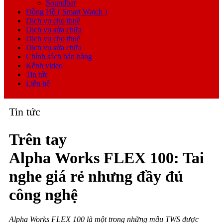
Soundbar
Đồng Hồ ( Smart Watch )
Dịch vụ cho thuê
Dịch vụ sửa chữa
Dịch vụ cho thuê
Dịch vụ sửa chữa
Chính sách bán hàng
Kênh video
Tin tức
Liên hệ
Tin tức
Trên tay
Alpha Works FLEX 100: Tai
nghe giá rẻ nhưng đầy đủ
công nghệ
Alpha Works FLEX 100 là một trong những mẫu TWS được