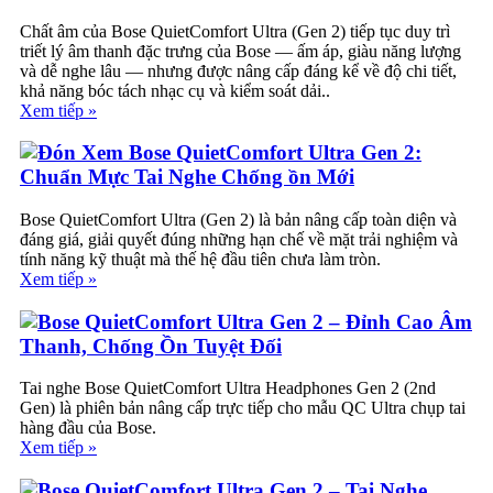
Chất âm của Bose QuietComfort Ultra (Gen 2) tiếp tục duy trì
triết lý âm thanh đặc trưng của Bose — ấm áp, giàu năng lượng
và dễ nghe lâu — nhưng được nâng cấp đáng kể về độ chi tiết,
khả năng bóc tách nhạc cụ và kiểm soát dải..
Xem tiếp »
Đón Xem Bose QuietComfort Ultra Gen 2:
Chuẩn Mực Tai Nghe Chống ồn Mới
Bose QuietComfort Ultra (Gen 2) là bản nâng cấp toàn diện và
đáng giá, giải quyết đúng những hạn chế về mặt trải nghiệm và
tính năng kỹ thuật mà thế hệ đầu tiên chưa làm tròn.
Xem tiếp »
Bose QuietComfort Ultra Gen 2 – Đỉnh Cao Âm
Thanh, Chống Ồn Tuyệt Đối
Tai nghe Bose QuietComfort Ultra Headphones Gen 2 (2nd
Gen) là phiên bản nâng cấp trực tiếp cho mẫu QC Ultra chụp tai
hàng đầu của Bose.
Xem tiếp »
Bose QuietComfort Ultra Gen 2 – Tai Nghe