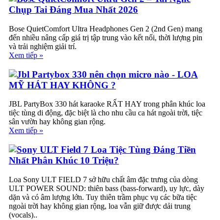
Chụp Tai Đáng Mua Nhất 2026
Bose QuietComfort Ultra Headphones Gen 2 (2nd Gen) mang
đến nhiều nâng cấp giá trị tập trung vào kết nối, thời lượng pin
và trải nghiệm giải trí.
Xem tiếp »
Jbl Partybox 330 nên chọn micro nào - LOA
MỸ HÁT HAY KHÔNG ?
JBL PartyBox 330 hát karaoke RẤT HAY trong phân khúc loa
tiệc tùng di động, đặc biệt là cho nhu cầu ca hát ngoài trời, tiệc
sân vườn hay không gian rộng.
Xem tiếp »
Sony ULT Field 7 Loa Tiệc Tùng Đáng Tiền
Nhất Phân Khúc 10 Triệu?
Loa Sony ULT FIELD 7 sở hữu chất âm đặc trưng của dòng
ULT POWER SOUND: thiên bass (bass-forward), uy lực, dày
dặn và có âm lượng lớn. Tuy thiên trầm phục vụ các bữa tiệc
ngoài trời hay không gian rộng, loa vẫn giữ được dải trung
(vocals)..