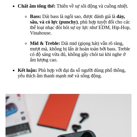
Chất âm tổng thể:
Thiên về sự sôi động và cuồng nhiệt.
Bass:
Dải bass là ngôi sao, được đánh giá là
dày,
sâu, và có lực (punchy)
, phù hợp tuyệt đối cho các
thể loại nhạc đòi hỏi sự uy lực như EDM, Hip-Hop,
Vinahouse.
Mid & Treble:
Dải mid (giọng hát) vẫn rõ ràng,
mượt mà, không bị lấn át hoàn toàn bởi bass. Treble
có độ sáng vừa đủ, không gây chói tai khi nghe ở
âm lượng cao.
Kết luận:
Phù hợp với đại đa số người dùng phổ thông,
yêu thích âm thanh mạnh mẽ và sống động.