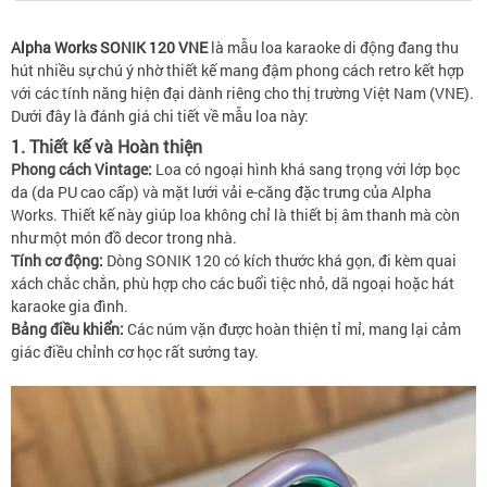
Alpha Works SONIK 120 VNE
là mẫu loa karaoke di động đang thu
hút nhiều sự chú ý nhờ thiết kế mang đậm phong cách retro kết hợp
với các tính năng hiện đại dành riêng cho thị trường Việt Nam (VNE).
Dưới đây là đánh giá chi tiết về mẫu loa này:
1. Thiết kế và Hoàn thiện
Phong cách Vintage:
Loa có ngoại hình khá sang trọng với lớp bọc
da (da PU cao cấp) và mặt lưới vải e-căng đặc trưng của Alpha
Works. Thiết kế này giúp loa không chỉ là thiết bị âm thanh mà còn
như một món đồ decor trong nhà.
Tính cơ động:
Dòng SONIK 120 có kích thước khá gọn, đi kèm quai
xách chắc chắn, phù hợp cho các buổi tiệc nhỏ, dã ngoại hoặc hát
karaoke gia đình.
Bảng điều khiển:
Các núm vặn được hoàn thiện tỉ mỉ, mang lại cảm
giác điều chỉnh cơ học rất sướng tay.