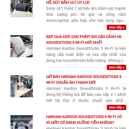
HỐ, NÚT BẤM ULT UY LỰC
Sony ULT Field 7 sở hữu âm trầm cực mạnh,
thời lượng pin 30 giờ và cổng cắm
micro/guitar, phù hợp cho tiệc tùng ngoài
trời và giải trí đa năng.
Xem tiếp »
ĐẸP QUÁ MỨC CHO PHÉP! SOI CẬN CẢNH HK
SOUNDSTICKS 5 WI-FI MỚI NHẤT
Harman Kardon SoundSticks 5 Wi-Fi là bản
nâng cấp toàn diện và cao cấp nhất của
dòng loa SoundSticks biểu tượng. Không chỉ
giữ nguyên giá trị thẩm mỹ vượt thời gian,
Xem tiếp »
phiên bản này bổ sung Wi-Fi streaming
MỞ BÁN HARMAN KARDON SOUNDSTICKS 5
chuẩn Hi-Res cùng nâng cấp quan trọng..
WI-FI CHUẨN ÂM THANH MỚI
Harman Kardon SoundSticks 5 Wi-Fi là
dòng hệ thống loa để bàn cao cấp 2.1 kênh
thế hệ thứ 5 thuộc chuỗi sản phẩm
SoundSticks biểu tượng của thương hiệu
Xem tiếp »
Harman Kardon, tích hợp công nghệ kết nối
HARMAN KARDON SOUNDSTICKS 5 WI-FI CÓ
Wi-Fi streaming không dây chất lượng cao
GÌ MỚI? CÓ ĐÁNG XUỐNG TIỀN KHÔNG?
và..
Harman Kardon SoundSticks 5 Wi-Fi là bản