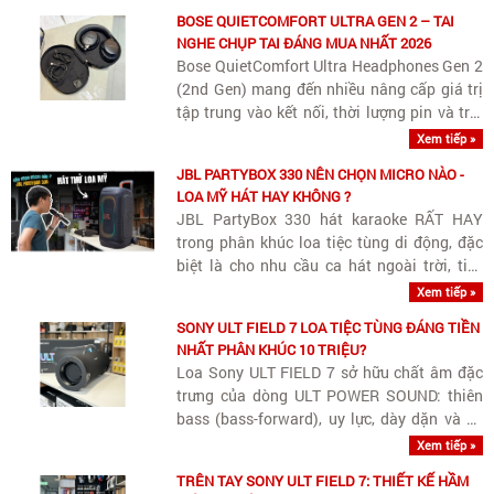
BOSE QUIETCOMFORT ULTRA GEN 2 – TAI
NGHE CHỤP TAI ĐÁNG MUA NHẤT 2026
Bose QuietComfort Ultra Headphones Gen 2
(2nd Gen) mang đến nhiều nâng cấp giá trị
tập trung vào kết nối, thời lượng pin và trải
nghiệm giải trí.
Xem tiếp »
JBL PARTYBOX 330 NÊN CHỌN MICRO NÀO -
LOA MỸ HÁT HAY KHÔNG ?
JBL PartyBox 330 hát karaoke RẤT HAY
trong phân khúc loa tiệc tùng di động, đặc
biệt là cho nhu cầu ca hát ngoài trời, tiệc
sân vườn hay không gian rộng.
Xem tiếp »
SONY ULT FIELD 7 LOA TIỆC TÙNG ĐÁNG TIỀN
NHẤT PHÂN KHÚC 10 TRIỆU?
Loa Sony ULT FIELD 7 sở hữu chất âm đặc
trưng của dòng ULT POWER SOUND: thiên
bass (bass-forward), uy lực, dày dặn và có
âm lượng lớn. Tuy thiên trầm phục vụ các
Xem tiếp »
bữa tiệc ngoài trời hay không gian rộng, loa
TRÊN TAY SONY ULT FIELD 7: THIẾT KẾ HẦM
vẫn giữ được dải trung (vocals)..