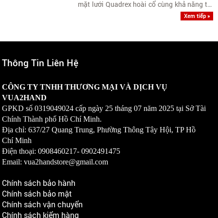
mặt lưới Quadrex hoài cổ cùng khả năng tái
tạo âm thanh Dolby Atmos 3.1 kênh uy lực,
Xem tiếp »
đáp ứng xuất sắc cho không gian phòng
rộng.
Thông Tin Liên Hệ
CÔNG TY TNHH THƯƠNG MẠI VÀ DỊCH VỤ
VUA2HAND
GPKD số
0319049024
cấp ngày 25 tháng 07 năm 2025 tại Sở Tài
Chính Thành phố Hồ Chí Minh.
Địa chỉ: 637/27 Quang Trung, Phường Thông Tây Hội, TP Hồ
Chí Minh
Điện thoại: 0908460217-
0902491475
Email: vua2handstore@gmail.com
Chính sách bảo hành
Chính sách bảo mật
Chính sách vận chuyển
Chính sách kiểm hàng