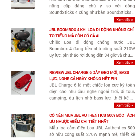
nâng cấp đáng chú ý so với dòng
SoundSticks 4 cũng như bản SoundSticks 5
tiêu chuẩn.
Xem tiếp »
JBL BOOMBOX 4 KHI LOA DI ĐỘNG KHÔNG CHỈ
TO TIẾNG MÀ CÒN CÓ CẢ AI
Chiếc Loa di động chống nước JBL
Boombox 4 đáng tiền nhờ công suất 210W
uy lực, pin tháo rời dùng đến 34 giờ và chuẩn
kháng nước IP68 bền bỉ cho mọi cuộc vui.
Xem tiếp »
REVIEW JBL CHARGE 6 DÂY ĐEO MỚI, BASS
LỰC, NGHE CẢ NGÀY KHÔNG HẾT PIN
JBL Charge 6 là một chiếc loa cực kỳ toàn
diện cho nhu cầu nghe ngoài trời, đi tour,
camping, du lịch nhờ bass lực, thiết kế có
quai đeo tiện lợi và độ bền IP68 chống cày
Xem tiếp »
xới
CÓ NÊN MUA JBL AUTHENTICS 500? BÓC TÁCH
ƯU NHƯỢC ĐIỂM CHI TIẾT NHẤT
Mẫu loa cắm điện Loa JBL Authentics 500
sở hữu công suất 270W mạnh mẽ, thiết kế