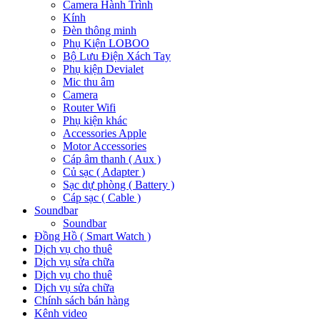
Camera Hành Trình
Kính
Đèn thông minh
Phụ Kiện LOBOO
Bộ Lưu Điện Xách Tay
Phụ kiện Devialet
Mic thu âm
Camera
Router Wifi
Phụ kiện khác
Accessories Apple
Motor Accessories
Cáp âm thanh ( Aux )
Củ sạc ( Adapter )
Sạc dự phòng ( Battery )
Cáp sạc ( Cable )
Soundbar
Soundbar
Đồng Hồ ( Smart Watch )
Dịch vụ cho thuê
Dịch vụ sửa chữa
Dịch vụ cho thuê
Dịch vụ sửa chữa
Chính sách bán hàng
Kênh video