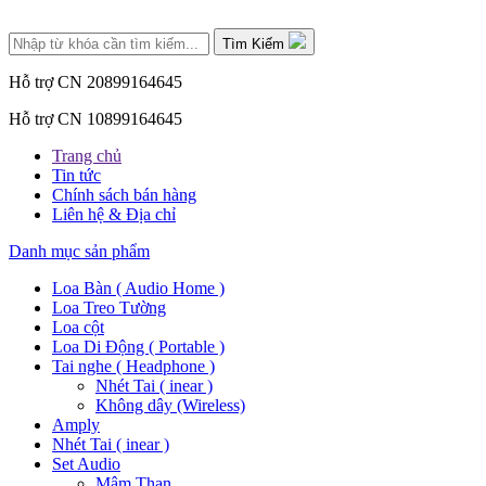
Tìm Kiếm
Hỗ trợ CN 2
0899164645
Hỗ trợ CN 1
0899164645
Trang chủ
Tin tức
Chính sách bán hàng
Liên hệ & Địa chỉ
Danh mục sản phẩm
Loa Bàn ( Audio Home )
Loa Treo Tường
Loa cột
Loa Di Động ( Portable )
Tai nghe ( Headphone )
Nhét Tai ( inear )
Không dây (Wireless)
Amply
Nhét Tai ( inear )
Set Audio
Mâm Than