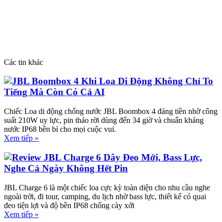
Các tin khác
JBL Boombox 4 Khi Loa Di Động Không Chỉ To
Tiếng Mà Còn Có Cả AI
Chiếc Loa di động chống nước JBL Boombox 4 đáng tiền nhờ công
suất 210W uy lực, pin tháo rời dùng đến 34 giờ và chuẩn kháng
nước IP68 bền bỉ cho mọi cuộc vui.
Xem tiếp »
Review JBL Charge 6 Dây Đeo Mới, Bass Lực,
Nghe Cả Ngày Không Hết Pin
JBL Charge 6 là một chiếc loa cực kỳ toàn diện cho nhu cầu nghe
ngoài trời, đi tour, camping, du lịch nhờ bass lực, thiết kế có quai
đeo tiện lợi và độ bền IP68 chống cày xới
Xem tiếp »