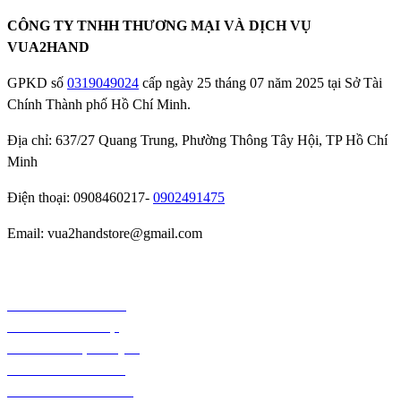
CÔNG TY TNHH THƯƠNG MẠI VÀ DỊCH VỤ
VUA2HAND
GPKD số
0319049024
cấp ngày 25 tháng 07 năm 2025 tại Sở Tài
Chính Thành phố Hồ Chí Minh.
Địa chỉ: 637/27 Quang Trung, Phường Thông Tây Hội, TP Hồ Chí
Minh
Điện thoại: 0908460217-
0902491475
Email: vua2handstore@gmail.com
Chính sách bảo hành
Chính sách bảo mật
Chính sách vận chuyển
Chính sách kiểm hàng
Chính sách thanh toán