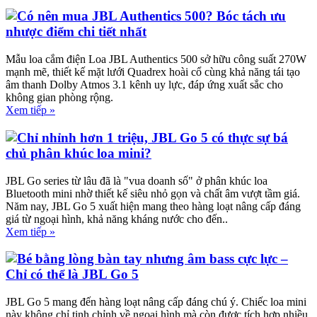
Có nên mua JBL Authentics 500? Bóc tách ưu
nhược điểm chi tiết nhất
Mẫu loa cắm điện Loa JBL Authentics 500 sở hữu công suất 270W
mạnh mẽ, thiết kế mặt lưới Quadrex hoài cổ cùng khả năng tái tạo
âm thanh Dolby Atmos 3.1 kênh uy lực, đáp ứng xuất sắc cho
không gian phòng rộng.
Xem tiếp »
Chỉ nhỉnh hơn 1 triệu, JBL Go 5 có thực sự bá
chủ phân khúc loa mini?
JBL Go series từ lâu đã là "vua doanh số" ở phân khúc loa
Bluetooth mini nhờ thiết kế siêu nhỏ gọn và chất âm vượt tầm giá.
Năm nay, JBL Go 5 xuất hiện mang theo hàng loạt nâng cấp đáng
giá từ ngoại hình, khả năng kháng nước cho đến..
Xem tiếp »
Bé bằng lòng bàn tay nhưng âm bass cực lực –
Chỉ có thể là JBL Go 5
JBL Go 5 mang đến hàng loạt nâng cấp đáng chú ý. Chiếc loa mini
này không chỉ tinh chỉnh về ngoại hình mà còn được tích hợp nhiều