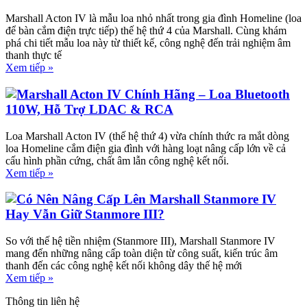
Marshall Acton IV là mẫu loa nhỏ nhất trong gia đình Homeline (loa
để bàn cắm điện trực tiếp) thế hệ thứ 4 của Marshall. Cùng khám
phá chi tiết mẫu loa này từ thiết kế, công nghệ đến trải nghiệm âm
thanh thực tế
Xem tiếp »
Marshall Acton IV Chính Hãng – Loa Bluetooth
110W, Hỗ Trợ LDAC & RCA
Loa Marshall Acton IV (thế hệ thứ 4) vừa chính thức ra mắt dòng
loa Homeline cắm điện gia đình với hàng loạt nâng cấp lớn về cả
cấu hình phần cứng, chất âm lẫn công nghệ kết nối.
Xem tiếp »
Có Nên Nâng Cấp Lên Marshall Stanmore IV
Hay Vẫn Giữ Stanmore III?
So với thế hệ tiền nhiệm (Stanmore III), Marshall Stanmore IV
mang đến những nâng cấp toàn diện từ công suất, kiến trúc âm
thanh đến các công nghệ kết nối không dây thế hệ mới
Xem tiếp »
Thông tin liên hệ