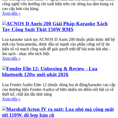
công nghệ vốn thường chỉ xuất hiện trên các dòng loa tầm trung và
cao cấp hơn của hãng.
Xem tiếp »
ACNOS D Auris 200 Giải Pháp Karaoke Xách
Tay Công Suất Thật 150W RMS
Loa karaoke xách tay ACNOS D Auris 200 thuộc phân khúc thế hệ
mới của Soncamedia, được đầu tư mạnh vào phần cứng xử lý tín
hiệu số và mạch công suất để giải quyết triệt để bài toán hát nhẹ -
âm sạch - nhạc nền tách biệt.
Xem tiếp »
Fender Elie 12: Unboxing & Review - Loa
bluetooth 120w mới nhất 2026
Loa Fender Audio Elite 12 (thuộc dòng loa di động/karaoke cao cấp
của thương hiệu Fender Audio) sở hữu nhiều ưu điểm nổi bật cả về
thiết kế, chất âm lẫn tính năng
Xem tiếp »
Marshall Acton IV ra mắt: Loa nhỏ mà công suất
tới 110W, đè bẹp bản cũ