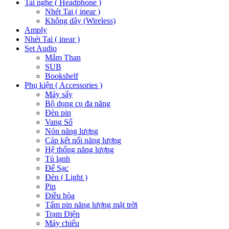
Tai nghe ( Headphone )
Nhét Tai ( inear )
Không dây (Wireless)
Amply
Nhét Tai ( inear )
Set Audio
Mâm Than
SUB
Bookshelf
Phụ kiện ( Accessories )
Máy sấy
Bộ dụng cụ đa năng
Đèn pin
Vang Số
Nón năng lượng
Cáp kết nối năng lượng
Hệ thống năng lượng
Tủ lạnh
Đế Sạc
Đèn ( Light )
Pin
Điều hòa
Tấm pin năng lượng mặt trời
Trạm Điện
Máy chiếu