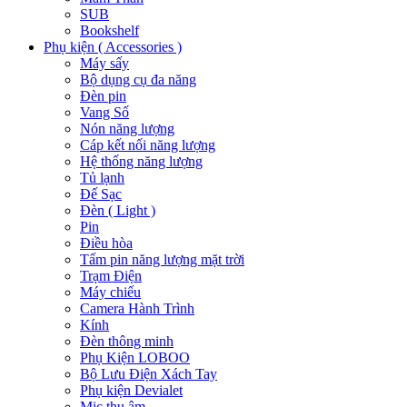
SUB
Bookshelf
Phụ kiện ( Accessories )
Máy sấy
Bộ dụng cụ đa năng
Đèn pin
Vang Số
Nón năng lượng
Cáp kết nối năng lượng
Hệ thống năng lượng
Tủ lạnh
Đế Sạc
Đèn ( Light )
Pin
Điều hòa
Tấm pin năng lượng mặt trời
Trạm Điện
Máy chiếu
Camera Hành Trình
Kính
Đèn thông minh
Phụ Kiện LOBOO
Bộ Lưu Điện Xách Tay
Phụ kiện Devialet
Mic thu âm