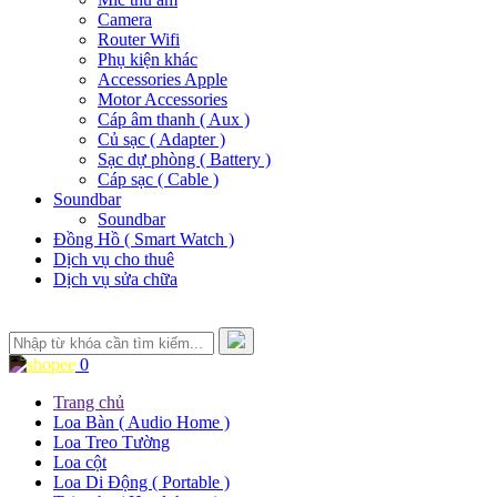
Camera
Router Wifi
Phụ kiện khác
Accessories Apple
Motor Accessories
Cáp âm thanh ( Aux )
Củ sạc ( Adapter )
Sạc dự phòng ( Battery )
Cáp sạc ( Cable )
Soundbar
Soundbar
Đồng Hồ ( Smart Watch )
Dịch vụ cho thuê
Dịch vụ sửa chữa
0
Trang chủ
Loa Bàn ( Audio Home )
Loa Treo Tường
Loa cột
Loa Di Động ( Portable )