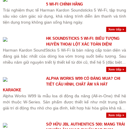
5 WI-FI CHÍNH HÃNG
Trải nghiệm thực tế Harman Kardon Soundsticks 5 Wi-Fi, tập trung
sâu vào cảm giác sử dụng, khả năng trình diễn âm thanh và tính
tiện dụng trong không gian sống hàng ngày.
Xem tiếp »
HK SOUNDSTICKS 5 WI-FI: BIỂU TƯỢNG
HUYỀN THOẠI LỘT XÁC TOÀN DIỆN!
Harman Kardon SoundSticks 5 Wi-Fi là bản nâng cấp toàn diện và
đáng giá bậc nhất của dòng loa vòm trong suốt biểu tượng. Sau
nhiều năm giữ nguyên triết lý thiết kế từ đời cũ, thế hệ 5 (đặc biệt là
phiên bản Wi-Fi) đã giải quyết..
Xem tiếp »
ALPHA WORKS W99 CÓ ĐÁNG MUA? CHI
TIẾT CẤU HÌNH, CHẤT ÂM VÀ HÁT
KARAOKE
Alpha Works W99 là mẫu loa di động đa năng (All-in-One) thế hệ
mới thuộc W-Series. Sản phẩm được thiết kế như một trung tâm
giải trí di động thu nhỏ cho gia đình, kết hợp hài hòa giữa khả năng
nghe nhạc chất lượng cao, hát karaoke tiện..
Xem tiếp »
SỞ HỮU JBL AUTHENTICS 500: MANG TRẢI