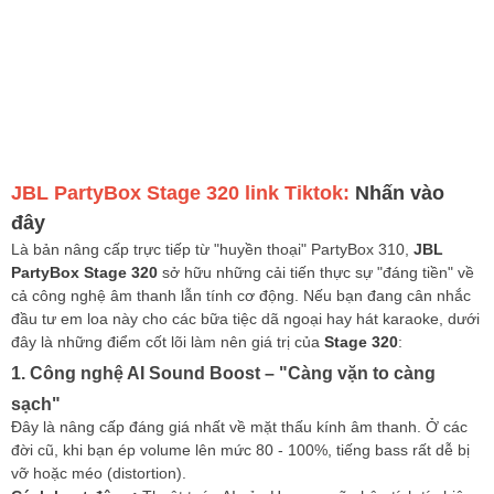
JBL PartyBox Stage 320 link Tiktok:
Nhấn vào
đây
Là bản nâng cấp trực tiếp từ "huyền thoại" PartyBox 310,
JBL
PartyBox Stage 320
sở hữu những cải tiến thực sự "đáng tiền" về
cả công nghệ âm thanh lẫn tính cơ động. Nếu bạn đang cân nhắc
đầu tư em loa này cho các bữa tiệc dã ngoại hay hát karaoke, dưới
đây là những điểm cốt lõi làm nên giá trị của
Stage 320
:
1. Công nghệ AI Sound Boost – "Càng vặn to càng
sạch"
Đây là nâng cấp đáng giá nhất về mặt thấu kính âm thanh. Ở các
đời cũ, khi bạn ép volume lên mức 80 - 100%, tiếng bass rất dễ bị
vỡ hoặc méo (distortion).