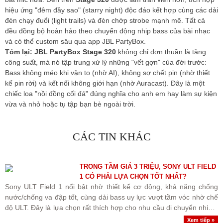
hiệu ứng "đêm đầy sao" (starry night) độc đáo kết hợp cùng các dải
đèn chạy đuổi (light trails) và đèn chớp strobe mạnh mẽ. Tất cả
đều đồng bộ hoàn hảo theo chuyển động nhịp bass của bài nhạc
và có thể custom sâu qua app JBL PartyBox.
Tóm lại:
JBL PartyBox Stage 320
không chỉ đơn thuần là tăng
công suất, mà nó tập trung xử lý những "vết gợn" của đời trước:
Bass không méo khi vặn to (nhờ AI), không sợ chết pin (nhờ thiết
kế pin rời) và kết nối không giới hạn (nhờ Auracast). Đây là một
chiếc loa "nồi đồng cối đá" đúng nghĩa cho anh em hay làm sự kiện
vừa và nhỏ hoặc tụ tập bạn bè ngoài trời.
CÁC TIN KHÁC
TRONG TẦM GIÁ 3 TRIỆU, SONY ULT FIELD
1 CÓ PHẢI LỰA CHỌN TỐT NHẤT?
Sony ULT Field 1 nổi bật nhờ thiết kế cơ động, khả năng chống
nước/chống va đập tốt, cùng dải bass uy lực vượt tầm vóc nhờ chế
độ ULT. Đây là lựa chọn rất thích hợp cho nhu cầu di chuyển nhiều,
cắm trại ngoài trời hoặc..
Xem tiếp »