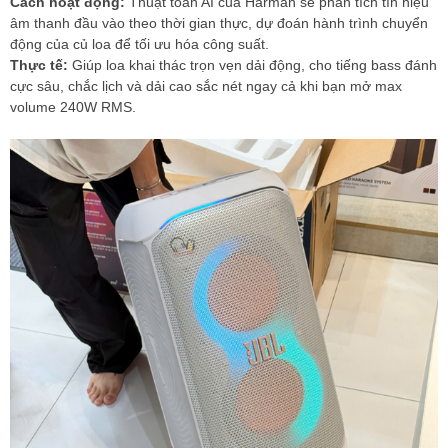
Cách hoạt động:
Thuật toán AI của Harman sẽ phân tích tín hiệu
âm thanh đầu vào theo thời gian thực, dự đoán hành trình chuyển
động của củ loa để tối ưu hóa công suất.
Thực tế:
Giúp loa khai thác trọn vẹn dải động, cho tiếng bass đánh
cực sâu, chắc lịch và dải cao sắc nét ngay cả khi bạn mở max
volume 240W RMS.