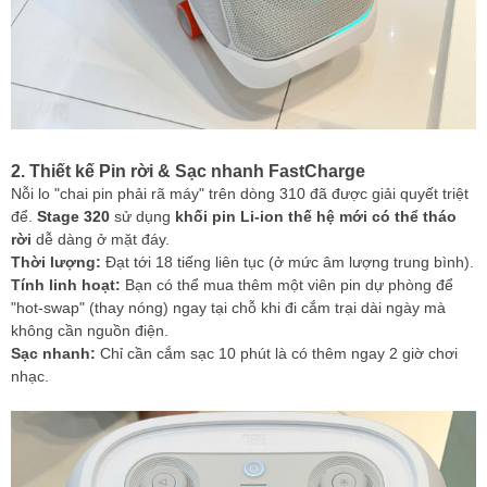
2. Thiết kế Pin rời & Sạc nhanh FastCharge
Nỗi lo "chai pin phải rã máy" trên dòng 310 đã được giải quyết triệt
để.
Stage 320
sử dụng
khối pin Li-ion thế hệ mới có thể tháo
rời
dễ dàng ở mặt đáy.
Thời lượng:
Đạt tới 18 tiếng liên tục (ở mức âm lượng trung bình).
Tính linh hoạt:
Bạn có thể mua thêm một viên pin dự phòng để
"hot-swap" (thay nóng) ngay tại chỗ khi đi cắm trại dài ngày mà
không cần nguồn điện.
Sạc nhanh:
Chỉ cần cắm sạc 10 phút là có thêm ngay 2 giờ chơi
nhạc.