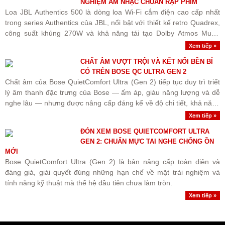
NGHIỆM ÂM NHẠC CHUẨN RẠP PHIM
Loa JBL Authentics 500 là dòng loa Wi-Fi cắm điện cao cấp nhất
trong series Authentics của JBL, nổi bật với thiết kế retro Quadrex,
công suất khủng 270W và khả năng tái tạo Dolby Atmos Music
sống động.
Xem tiếp »
CHẤT ÂM VƯỢT TRỘI VÀ KẾT NỐI BỀN BỈ
CÓ TRÊN BOSE QC ULTRA GEN 2
Chất âm của Bose QuietComfort Ultra (Gen 2) tiếp tục duy trì triết
lý âm thanh đặc trưng của Bose — ấm áp, giàu năng lượng và dễ
nghe lâu — nhưng được nâng cấp đáng kể về độ chi tiết, khả năng
bóc tách nhạc cụ và kiểm soát dải..
Xem tiếp »
ĐÓN XEM BOSE QUIETCOMFORT ULTRA
GEN 2: CHUẨN MỰC TAI NGHE CHỐNG ỒN
MỚI
Bose QuietComfort Ultra (Gen 2) là bản nâng cấp toàn diện và
đáng giá, giải quyết đúng những hạn chế về mặt trải nghiệm và
tính năng kỹ thuật mà thế hệ đầu tiên chưa làm tròn.
Xem tiếp »