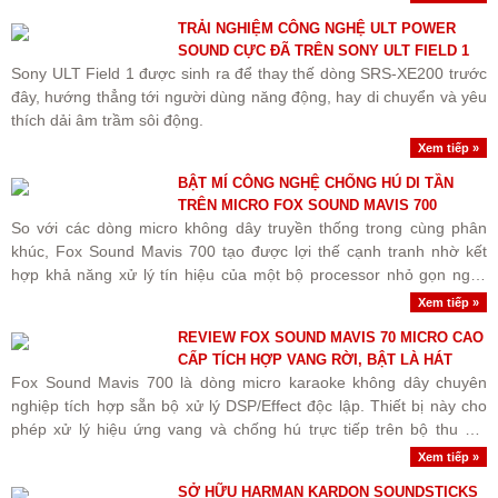
TRẢI NGHIỆM CÔNG NGHỆ ULT POWER
SOUND CỰC ĐÃ TRÊN SONY ULT FIELD 1
Sony ULT Field 1 được sinh ra để thay thế dòng SRS-XE200 trước
đây, hướng thẳng tới người dùng năng động, hay di chuyển và yêu
thích dải âm trầm sôi động.
Xem tiếp »
BẬT MÍ CÔNG NGHỆ CHỐNG HÚ DI TẦN
TRÊN MICRO FOX SOUND MAVIS 700
So với các dòng micro không dây truyền thống trong cùng phân
khúc, Fox Sound Mavis 700 tạo được lợi thế cạnh tranh nhờ kết
hợp khả năng xử lý tín hiệu của một bộ processor nhỏ gọn ngay
trên receiver, giải quyết tốt các bài toán về tiện..
Xem tiếp »
REVIEW FOX SOUND MAVIS 70 MICRO CAO
CẤP TÍCH HỢP VANG RỜI, BẬT LÀ HÁT
Fox Sound Mavis 700 là dòng micro karaoke không dây chuyên
nghiệp tích hợp sẵn bộ xử lý DSP/Effect độc lập. Thiết bị này cho
phép xử lý hiệu ứng vang và chống hú trực tiếp trên bộ thu mà
không bắt buộc phải phụ thuộc hoàn toàn vào vang..
Xem tiếp »
SỞ HỮU HARMAN KARDON SOUNDSTICKS