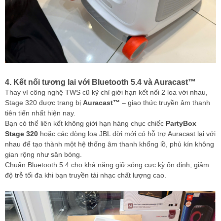
4. Kết nối tương lai với Bluetooth 5.4 và Auracast™
Thay vì công nghệ TWS cũ kỹ chỉ giới hạn kết nối 2 loa với nhau,
Stage 320 được trang bị
Auracast™
– giao thức truyền âm thanh
tiên tiến nhất hiện nay.
Bạn có thể liên kết không giới hạn hàng chục chiếc
PartyBox
Stage 320
hoặc các dòng loa JBL đời mới có hỗ trợ Auracast lại với
nhau để tạo thành một hệ thống âm thanh khổng lồ, phủ kín không
gian rộng như sân bóng.
Chuẩn Bluetooth 5.4 cho khả năng giữ sóng cực kỳ ổn định, giảm
độ trễ tối đa khi bạn truyền tải nhạc chất lượng cao.