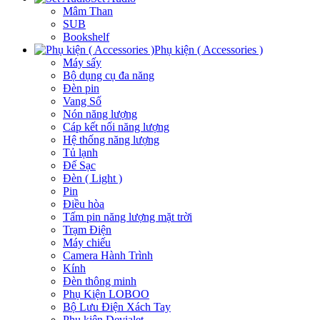
Mâm Than
SUB
Bookshelf
Phụ kiện ( Accessories )
Máy sấy
Bộ dụng cụ đa năng
Đèn pin
Vang Số
Nón năng lượng
Cáp kết nối năng lượng
Hệ thống năng lượng
Tủ lạnh
Đế Sạc
Đèn ( Light )
Pin
Điều hòa
Tấm pin năng lượng mặt trời
Trạm Điện
Máy chiếu
Camera Hành Trình
Kính
Đèn thông minh
Phụ Kiện LOBOO
Bộ Lưu Điện Xách Tay
Phụ kiện Devialet