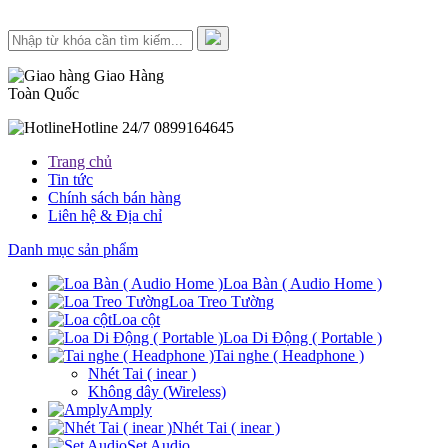
Giao Hàng
Toàn Quốc
Hotline 24/7
0899164645
Trang chủ
Tin tức
Chính sách bán hàng
Liên hệ & Địa chỉ
Danh mục sản phẩm
Loa Bàn ( Audio Home )
Loa Treo Tường
Loa cột
Loa Di Động ( Portable )
Tai nghe ( Headphone )
Nhét Tai ( inear )
Không dây (Wireless)
Amply
Nhét Tai ( inear )
Set Audio