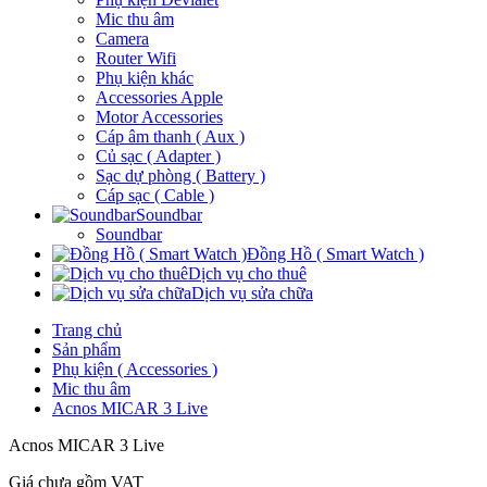
Mic thu âm
Camera
Router Wifi
Phụ kiện khác
Accessories Apple
Motor Accessories
Cáp âm thanh ( Aux )
Củ sạc ( Adapter )
Sạc dự phòng ( Battery )
Cáp sạc ( Cable )
Soundbar
Soundbar
Đồng Hồ ( Smart Watch )
Dịch vụ cho thuê
Dịch vụ sửa chữa
Trang chủ
Sản phẩm
Phụ kiện ( Accessories )
Mic thu âm
Acnos MICAR 3 Live
Acnos MICAR 3 Live
Giá chưa gồm
VAT