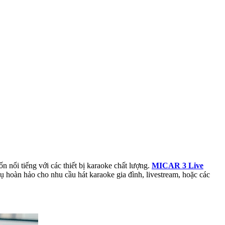
ổi tiếng với các thiết bị karaoke chất lượng.
MICAR 3 Live
 hoàn hảo cho nhu cầu hát karaoke gia đình, livestream, hoặc các