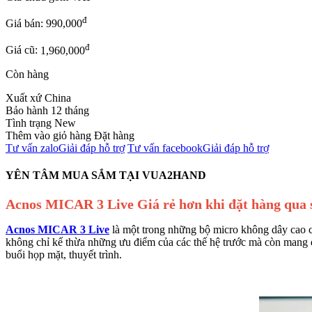
đ
Giá bán:
990,000
đ
Giá cũ:
1,960,000
Còn hàng
Xuất xứ
China
Bảo hành
12 tháng
Tình trạng
New
Thêm vào giỏ hàng
Đặt hàng
Tư vấn zalo
Giải đáp hỗ trợ
Tư vấn facebook
Giải đáp hỗ trợ
YÊN TÂM MUA SẮM TẠI VUA2HAND
Acnos MICAR 3 Live
Giá rẻ hơn khi đặt hàng qu
Acnos MICAR 3 Live
là một trong những bộ micro không dây cao c
không chỉ kế thừa những ưu điểm của các thế hệ trước mà còn mang đế
buổi họp mặt, thuyết trình.