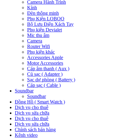
Camera Hành Trình
Kính
Đèn thông minh
Phụ Kiện LOBOO
Bộ Lưu Điện Xách Tay
Phụ kiện Devialet
Mic thu âm
Camera
Router Wifi
Phụ kiện khác
Accessories Apple
Motor Accessories
Cáp âm thanh ( Aux )
Củ sạc ( Adapter )
Sạc dự phòng ( Battery )
Cáp sạc ( Cable )
Soundbar
Soundbar
Đồng Hồ ( Smart Watch )
Dịch vụ cho thuê
Dịch vụ sửa chữa
Dịch vụ cho thuê
Dịch vụ sửa chữa
Chính sách bán hàng
Kênh video