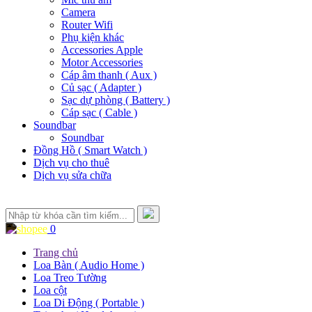
Camera
Router Wifi
Phụ kiện khác
Accessories Apple
Motor Accessories
Cáp âm thanh ( Aux )
Củ sạc ( Adapter )
Sạc dự phòng ( Battery )
Cáp sạc ( Cable )
Soundbar
Soundbar
Đồng Hồ ( Smart Watch )
Dịch vụ cho thuê
Dịch vụ sửa chữa
0
Trang chủ
Loa Bàn ( Audio Home )
Loa Treo Tường
Loa cột
Loa Di Động ( Portable )