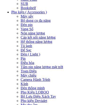
SUB
Bookshelf
Phụ kiện ( Accessories )
Máy sấy
Bộ dụng cụ đa năng
Đèn pin
Vang Số
Nón năng lượng
Cáp kết nối năng lượng
Hệ thống năng lượng
Tủ lạnh
Đế Sạc
Đèn ( Light )
Pin
Điều hòa
Tấm pin năng lượng mặt trời
Trạm Điện
Máy chiếu
Camera Hành Trình
Kính
Đèn thông minh
Phụ Kiện LOBOO
Bộ Lưu Điện Xách Tay
Phụ kiện Devialet
Mic thu âm