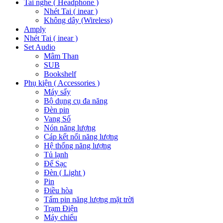
Tai nghe ( Headphone )
Nhét Tai ( inear )
Không dây (Wireless)
Amply
Nhét Tai ( inear )
Set Audio
Mâm Than
SUB
Bookshelf
Phụ kiện ( Accessories )
Máy sấy
Bộ dụng cụ đa năng
Đèn pin
Vang Số
Nón năng lượng
Cáp kết nối năng lượng
Hệ thống năng lượng
Tủ lạnh
Đế Sạc
Đèn ( Light )
Pin
Điều hòa
Tấm pin năng lượng mặt trời
Trạm Điện
Máy chiếu