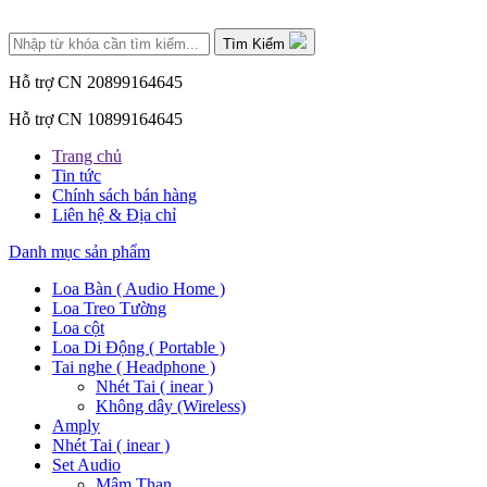
Tìm Kiếm
Hỗ trợ CN 2
0899164645
Hỗ trợ CN 1
0899164645
Trang chủ
Tin tức
Chính sách bán hàng
Liên hệ & Địa chỉ
Danh mục sản phẩm
Loa Bàn ( Audio Home )
Loa Treo Tường
Loa cột
Loa Di Động ( Portable )
Tai nghe ( Headphone )
Nhét Tai ( inear )
Không dây (Wireless)
Amply
Nhét Tai ( inear )
Set Audio
Mâm Than