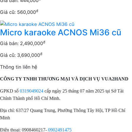
Giá bán:
444,000
đ
Giá cũ: 560,000
Micro karaoke ACNOS Mi36 cũ
đ
Giá bán:
2,490,000
đ
Giá cũ: 3,690,000
Thông tin liên hệ
CÔNG TY TNHH THƯƠNG MẠI VÀ DỊCH VỤ VUA2HAND
GPKD số
0319049024
cấp ngày 25 tháng 07 năm 2025 tại Sở Tài
Chính Thành phố Hồ Chí Minh.
Địa chỉ: 637/27 Quang Trung, Phường Thông Tây Hội, TP Hồ Chí
Minh
Điện thoại: 0908460217-
0902491475