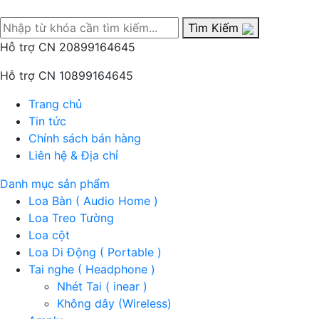
Tìm Kiếm
Hỗ trợ CN 2
0899164645
Hỗ trợ CN 1
0899164645
Trang chủ
Tin tức
Chính sách bán hàng
Liên hệ & Địa chỉ
Danh mục sản phẩm
Loa Bàn ( Audio Home )
Loa Treo Tường
Loa cột
Loa Di Động ( Portable )
Tai nghe ( Headphone )
Nhét Tai ( inear )
Không dây (Wireless)