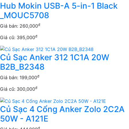
Hub Mokin USB-A 5-in-1 Black
_MOUC5708
đ
Giá bán:
260,000
đ
Giá cũ: 395,000
Củ Sạc Anker 312 1C1A 20W
B2B_B2348
đ
Giá bán:
199,000
đ
Giá cũ: 300,000
Củ Sạc 4 Cổng Anker Zolo 2C2A
50W - A121E
đ