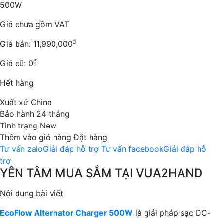
500W
Giá chưa gồm
VAT
đ
Giá bán:
11,990,000
đ
Giá cũ:
0
Hết hàng
Xuất xứ
China
Bảo hành
24 tháng
Tình trạng
New
Thêm vào giỏ hàng
Đặt hàng
Tư vấn zalo
Giải đáp hỗ trợ
Tư vấn facebook
Giải đáp hỗ
trợ
YÊN TÂM MUA SẮM TẠI VUA2HAND
Nội dung bài viết
EcoFlow Alternator Charger 500W
là giải pháp sạc DC-