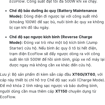
EcoFlow
. Công suất đạt tối đa 500W khi xe chạy.
Chế độ bảo dưỡng ắc quy (Battery Maintenance
Mode):
Dòng điện đi ngược lại với công suất nhỏ
(khoảng 100W) để sạc bù, nuôi bình ắc quy xe không
bị cạn khi đỗ lâu ngày.
Chế độ sạc ngược kích bình (Reverse Charge
Mode):
Đóng vai trò như một bộ kích bình (Jump
Starter) cứu hộ. Nếu bình ắc quy ô tô bị hết điện,
trạm điện EcoFlow sẽ đẩy ngược dòng ra với công
suất lên tới 500W để hồi sinh bình, giúp xe nổ máy lại
được ngay mà không cần xe khác đến cứu hộ.
Lưu ý:
Bộ sản phẩm đi kèm sẵn cáp đầu
XT60i/XT60
, với
cáp này thiết bị chỉ hỗ trợ Chế độ sạc xuôi (Charge Mode).
Để mở khóa 2 tính năng sạc ngược và bảo dưỡng bình,
người dùng cần mua thêm cáp
XT150
chuyên dụng từ
EcoFlow.