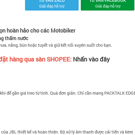
TƯ VẤN ZALO
TƯ VẤN FACEBOOK
Giải đáp hỗ trợ
Giải đáp hỗ trợ
ọn hoàn hảo cho các Motobiker
ông thấm nước
a, nắng, bùn hoặc tuyết và giữ kết nối xuyên suốt cho bạn.
i đặt hàng qua sàn SHOPEE:
Nhấn vào đây
 khi để gần giá treo từ tính. Quá đơn giản. Chỉ cần mang PACKTALK EDG
ủa JBL thiết kế và hoàn thiện. Bộ xử lý âm thanh được cải tiến và kèm