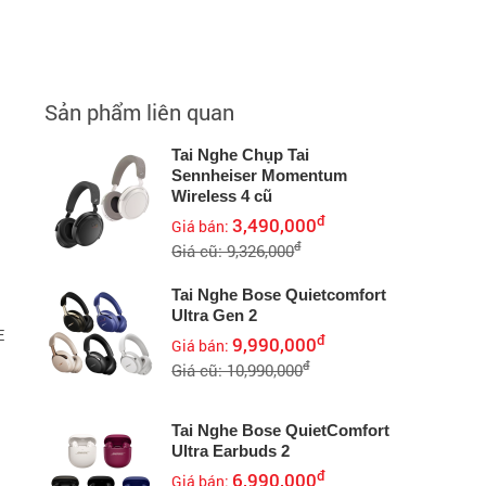
Sản phẩm liên quan
Tai Nghe Chụp Tai
Sennheiser Momentum
Wireless 4 cũ
đ
3,490,000
Giá bán:
đ
Giá cũ: 9,326,000
Tai Nghe Bose Quietcomfort
Ultra Gen 2
E
đ
9,990,000
Giá bán:
đ
Giá cũ: 10,990,000
Tai Nghe Bose QuietComfort
Ultra Earbuds 2
đ
6,990,000
Giá bán: