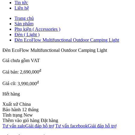
Tin tức
Liên hệ
Trang chủ
Sản phẩm
Phụ kiện ( Accessories )
Đèn ( Light )
Đèn EcoFlow Multifunctional Outdoor Camping Light
Đèn EcoFlow Multifunctional Outdoor Camping Light
Giá chưa gồm
VAT
đ
Giá bán:
2,690,000
đ
Giá cũ:
3,990,000
Hết hàng
Xuất xứ
China
Bảo hành
12 tháng
Tình trạng
New
Thêm vào giỏ hàng
Đặt hàng
Tư vấn zalo
Giải đáp hỗ trợ
Tư vấn facebook
Giải đáp hỗ trợ