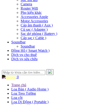
Camera
Router Wifi
Phụ kiện khác
Accessories Apple
Motor Accessories
Cáp âm thanh ( Aux )
Củ sạc ( Adapter )
Sạc dự phòng ( Battery )
Cáp sạc ( Cable )
Soundbar
Soundbar
Đồng Hồ ( Smart Watch )
Dịch vụ cho thuê
Dịch vụ sửa chữa
0
Trang chủ
Loa Bàn ( Audio Home )
Loa Treo Tường
Loa cột
Loa Di Động ( Portable )