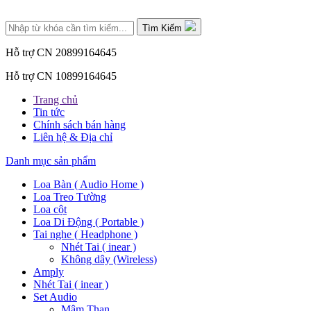
Tìm Kiếm
Hỗ trợ CN 2
0899164645
Hỗ trợ CN 1
0899164645
Trang chủ
Tin tức
Chính sách bán hàng
Liên hệ & Địa chỉ
Danh mục sản phẩm
Loa Bàn ( Audio Home )
Loa Treo Tường
Loa cột
Loa Di Động ( Portable )
Tai nghe ( Headphone )
Nhét Tai ( inear )
Không dây (Wireless)
Amply
Nhét Tai ( inear )
Set Audio
Mâm Than