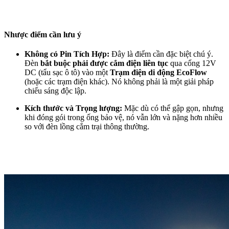
Nhược điểm cần lưu ý
Không có Pin Tích Hợp:
Đây là điểm cần đặc biệt chú ý.
Đèn
bắt buộc phải được cắm điện liên tục
qua cổng 12V
DC (tẩu sạc ô tô) vào một
Trạm điện di động EcoFlow
(hoặc các trạm điện khác). Nó không phải là một giải pháp
chiếu sáng độc lập.
Kích thước và Trọng lượng:
Mặc dù có thể gập gọn, nhưng
khi đóng gói trong ống bảo vệ, nó vẫn lớn và nặng hơn nhiều
so với đèn lồng cắm trại thông thường.