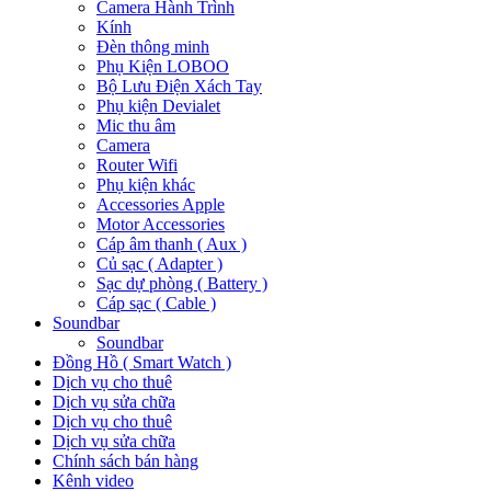
Camera Hành Trình
Kính
Đèn thông minh
Phụ Kiện LOBOO
Bộ Lưu Điện Xách Tay
Phụ kiện Devialet
Mic thu âm
Camera
Router Wifi
Phụ kiện khác
Accessories Apple
Motor Accessories
Cáp âm thanh ( Aux )
Củ sạc ( Adapter )
Sạc dự phòng ( Battery )
Cáp sạc ( Cable )
Soundbar
Soundbar
Đồng Hồ ( Smart Watch )
Dịch vụ cho thuê
Dịch vụ sửa chữa
Dịch vụ cho thuê
Dịch vụ sửa chữa
Chính sách bán hàng
Kênh video