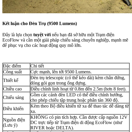
Kết luận cho Đèn Trụ (9500 Lumens)
Đây là lựa chọn
tuyệt vời
nếu bạn đã sở hữu một Trạm điện
EcoFlow và cần một giải pháp chiếu sáng chuyên nghiệp, mạnh mẽ
để phục vụ cho các hoạt động quy mô lớn.
Đặc điểm
Chi tiết
Công suất
Cực mạnh, lên tới 9500 Lumens.
Đèn trụ telescopic (có thể kéo dài) kèm chân đứng,
Thiết kế
đóng gói gọn trong ống đựng.
Chiều cao
Điều chỉnh linh hoạt từ 0.8m đến 2.5m (hơn 8 feet).
Gồm các cánh đèn LED có thể điều chỉnh hướng,
Chiếu sáng
cho phép chiếu tập trung hoặc phân tán 360 độ.
Kèm theo Bộ điều khiển từ xa để thao tác dễ dàng từ
Điều khiển
xa.
KHÔNG có pin tích hợp. Cần được cấp nguồn 12V
Nguồn điện
DC trực tiếp từ Trạm điện di động EcoFlow (như
(Lưu ý)
RIVER hoặc DELTA).