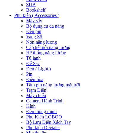
SUB
Bookshelf
Phụ kiện ( Accessories )
Máy sấy
Bộ dụng cụ đa năng
Đèn pin
Vang Số
Nón năng lượng
Cáp kết nối năng lượng
Hệ thống năng lượng
Tủ lạnh
Đế Sạc
Đèn ( Light )
Pin
Điều hòa
Tấm pin năng lượng mặt trời
Trạm Điện
Máy chiếu
Camera Hành Trình
Kính
Đèn thông minh
Phụ Kiện LOBOO
Bộ Lưu Điện Xách Tay
Phụ kiện Devialet
Mic thu âm