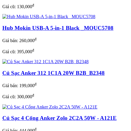
đ
Giá cũ: 130,000
Hub Mokin USB-A 5-in-1 Black _MOUC5708
đ
Giá bán:
260,000
đ
Giá cũ: 395,000
Củ Sạc Anker 312 1C1A 20W B2B_B2348
đ
Giá bán:
199,000
đ
Giá cũ: 300,000
Củ Sạc 4 Cổng Anker Zolo 2C2A 50W - A121E
đ
Giá bán:
444,000