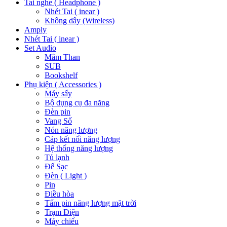
Tai nghe ( Headphone )
Nhét Tai ( inear )
Không dây (Wireless)
Amply
Nhét Tai ( inear )
Set Audio
Mâm Than
SUB
Bookshelf
Phụ kiện ( Accessories )
Máy sấy
Bộ dụng cụ đa năng
Đèn pin
Vang Số
Nón năng lượng
Cáp kết nối năng lượng
Hệ thống năng lượng
Tủ lạnh
Đế Sạc
Đèn ( Light )
Pin
Điều hòa
Tấm pin năng lượng mặt trời
Trạm Điện
Máy chiếu