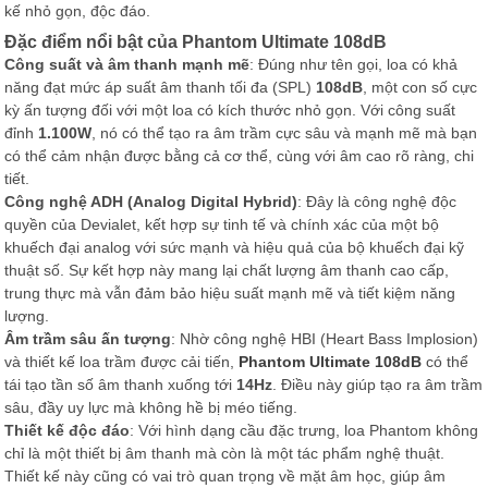
kế nhỏ gọn, độc đáo.
Đặc điểm nổi bật của Phantom Ultimate 108dB
Công suất và âm thanh mạnh mẽ
: Đúng như tên gọi, loa có khả
năng đạt mức áp suất âm thanh tối đa (SPL)
108dB
, một con số cực
kỳ ấn tượng đối với một loa có kích thước nhỏ gọn. Với công suất
đỉnh
1.100W
, nó có thể tạo ra âm trầm cực sâu và mạnh mẽ mà bạn
có thể cảm nhận được bằng cả cơ thể, cùng với âm cao rõ ràng, chi
tiết.
Công nghệ ADH (Analog Digital Hybrid)
: Đây là công nghệ độc
quyền của Devialet, kết hợp sự tinh tế và chính xác của một bộ
khuếch đại analog với sức mạnh và hiệu quả của bộ khuếch đại kỹ
thuật số. Sự kết hợp này mang lại chất lượng âm thanh cao cấp,
trung thực mà vẫn đảm bảo hiệu suất mạnh mẽ và tiết kiệm năng
lượng.
Âm trầm sâu ấn tượng
: Nhờ công nghệ HBI (Heart Bass Implosion)
và thiết kế loa trầm được cải tiến,
Phantom Ultimate 108dB
có thể
tái tạo tần số âm thanh xuống tới
14Hz
. Điều này giúp tạo ra âm trầm
sâu, đầy uy lực mà không hề bị méo tiếng.
Thiết kế độc đáo
: Với hình dạng cầu đặc trưng, loa Phantom không
chỉ là một thiết bị âm thanh mà còn là một tác phẩm nghệ thuật.
Thiết kế này cũng có vai trò quan trọng về mặt âm học, giúp âm