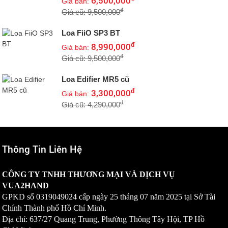
6,500,000
Giá bán:
đ
Giá cũ: 9,500,000
Loa FiiO SP3 BT
đ
8,990,000
Giá bán:
đ
Giá cũ: 9,500,000
Loa Edifier MR5 cũ
đ
3,300,000
Giá bán:
đ
Giá cũ: 4,290,000
Thông Tin Liên Hệ
CÔNG TY TNHH THƯƠNG MẠI VÀ DỊCH VỤ
VUA2HAND
GPKD số
0319049024
cấp ngày 25 tháng 07 năm 2025 tại Sở Tài
Chính Thành phố Hồ Chí Minh.
Địa chỉ: 637/27 Quang Trung, Phường Thông Tây Hội, TP Hồ