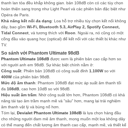
thanh lan tỏa đều khắp không gian. bản 108dB còn có các tùy chọn
hoàn thiện sang trọng như Light Pearl và các phiên bản đặc biệt như
Opéra de Paris.
Khả năng kết nối đa dạng
: Loa hỗ trợ nhiều tùy chọn kết nối không
dây, bao gồm
Wi-Fi, Bluetooth 5.3, AirPlay 2, Spotify Connect,
Tidal Connect
, và tương thích với
Roon
. Ngoài ra, nó cũng có một
cổng đầu vào quang học (optical) để kết nối với các thiết bị khác như
TV.
So sánh với Phantom Ultimate 98dB
Phantom Ultimate 108dB
được xem là phiên bản cao cấp hơn so
với người anh em 98dB. Sự khác biệt chính nằm ở:
Công suất
: Phiên bản 108dB có công suất đỉnh
1.100W
so với
400W
của phiên bản 98dB.
Mức độ âm thanh
: Phantom 108dB đạt mức áp suất âm thanh tối
đa
108dB
, cao hơn 10dB so với 98dB.
Hiệu suất âm trầm
: Nhờ công suất lớn hơn, Phantom 108dB có khả
năng tái tạo âm trầm mạnh mẽ và "sâu" hơn, mang lại trải nghiệm
âm thanh vật lý và bùng nổ hơn.
Tóm lại,
Devialet Phantom Ultimate 108dB
là lựa chọn hàng đầu
cho những người đam mê âm thanh, mong muốn một loa không dây
có thể mang đến chất lượng âm thanh cao cấp, mạnh mẽ, và thiết kế