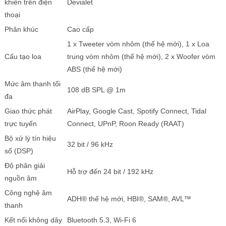
khiển trên điện
Devialet
thoại
Phân khúc
Cao cấp
1 x Tweeter vòm nhôm (thế hệ mới), 1 x Loa
Cấu tạo loa
trung vòm nhôm (thế hệ mới), 2 x Woofer vòm
ABS (thế hệ mới)
Mức âm thanh tối
108 dB SPL @ 1m
đa
Giao thức phát
AirPlay, Google Cast, Spotify Connect, Tidal
trực tuyến
Connect, UPnP, Roon Ready (RAAT)
Bộ xử lý tín hiệu
32 bit / 96 kHz
số (DSP)
Độ phân giải
Hỗ trợ đến 24 bit / 192 kHz
nguồn âm
Công nghệ âm
ADH® thế hệ mới, HBI®, SAM®, AVL™
thanh
Kết nối không dây
Bluetooth 5.3, Wi-Fi 6