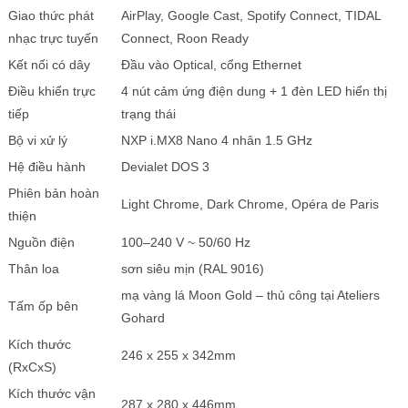
Giao thức phát
AirPlay, Google Cast, Spotify Connect, TIDAL
nhạc trực tuyến
Connect, Roon Ready
Kết nối có dây
Đầu vào Optical, cổng Ethernet
Điều khiển trực
4 nút cảm ứng điện dung + 1 đèn LED hiển thị
tiếp
trạng thái
Bộ vi xử lý
NXP i.MX8 Nano 4 nhân 1.5 GHz
Hệ điều hành
Devialet DOS 3
Phiên bản hoàn
Light Chrome, Dark Chrome, Opéra de Paris
thiện
Nguồn điện
100–240 V ~ 50/60 Hz
Thân loa
sơn siêu mịn (RAL 9016)
mạ vàng lá Moon Gold – thủ công tại Ateliers
Tấm ốp bên
Gohard
Kích thước
246 x 255 x 342mm
(RxCxS)
Kích thước vận
287 x 280 x 446mm