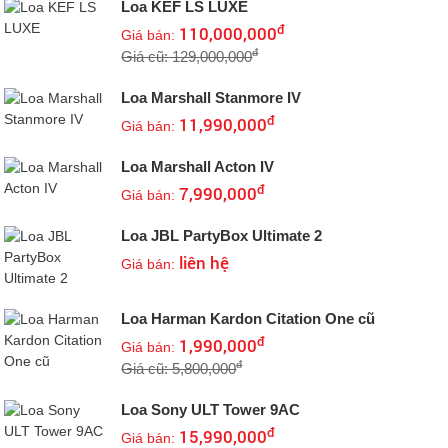
Loa KEF LS LUXE
đ
110,000,000
Giá bán:
đ
Giá cũ: 129,000,000
Loa Marshall Stanmore IV
đ
11,990,000
Giá bán:
Loa Marshall Acton IV
đ
7,990,000
Giá bán:
Loa JBL PartyBox Ultimate 2
liên hệ
Giá bán:
Loa Harman Kardon Citation One cũ
đ
1,990,000
Giá bán:
đ
Giá cũ: 5,800,000
Loa Sony ULT Tower 9AC
đ
15,990,000
Giá bán: