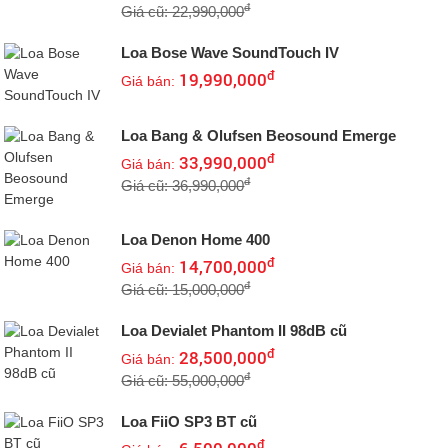
đ
Giá cũ: 22,990,000
Loa Bose Wave SoundTouch IV
đ
19,990,000
Giá bán:
Loa Bang & Olufsen Beosound Emerge
đ
33,990,000
Giá bán:
đ
Giá cũ: 36,990,000
Loa Denon Home 400
đ
14,700,000
Giá bán:
đ
Giá cũ: 15,000,000
Loa Devialet Phantom II 98dB cũ
đ
28,500,000
Giá bán:
đ
Giá cũ: 55,000,000
Loa FiiO SP3 BT cũ
đ