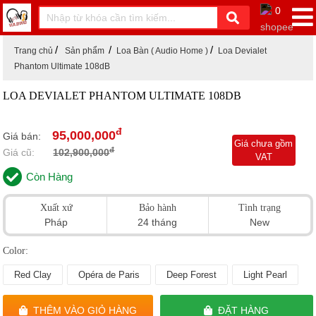
0
Trang chủ
Sản phẩm
Loa Bàn ( Audio Home )
Loa Devialet
Phantom Ultimate 108dB
LOA DEVIALET PHANTOM ULTIMATE 108DB
đ
95,000,000
Giá bán:
Giá chưa gồm
đ
Giá cũ:
102,900,000
VAT
Còn Hàng
Xuất xứ
Bảo hành
Tình trạng
Pháp
24 tháng
New
Color:
Red Clay
Opéra de Paris
Deep Forest
Light Pearl
THÊM VÀO GIỎ HÀNG
ĐẶT HÀNG