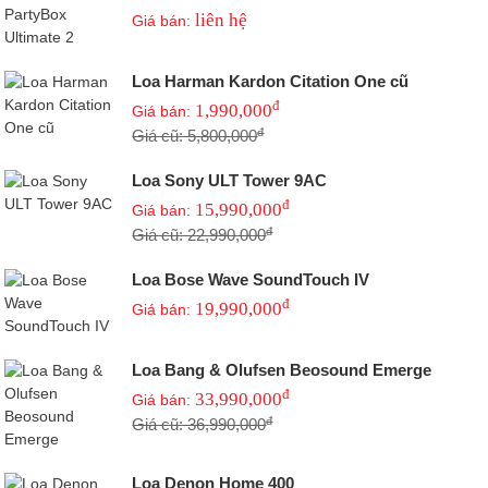
liên hệ
Giá bán:
Loa Harman Kardon Citation One cũ
đ
1,990,000
Giá bán:
đ
Giá cũ: 5,800,000
Loa Sony ULT Tower 9AC
đ
15,990,000
Giá bán:
đ
Giá cũ: 22,990,000
Loa Bose Wave SoundTouch IV
đ
19,990,000
Giá bán:
Loa Bang & Olufsen Beosound Emerge
đ
33,990,000
Giá bán:
đ
Giá cũ: 36,990,000
Loa Denon Home 400