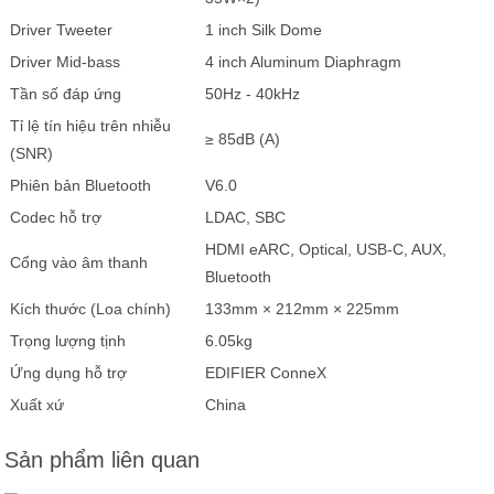
Driver Tweeter
1 inch Silk Dome
Driver Mid-bass
4 inch Aluminum Diaphragm
Tần số đáp ứng
50Hz - 40kHz
Tỉ lệ tín hiệu trên nhiễu
≥ 85dB (A)
(SNR)
Phiên bản Bluetooth
V6.0
Codec hỗ trợ
LDAC, SBC
HDMI eARC, Optical, USB-C, AUX,
Cổng vào âm thanh
Bluetooth
Kích thước (Loa chính)
133mm × 212mm × 225mm
Trọng lượng tịnh
6.05kg
Ứng dụng hỗ trợ
EDIFIER ConneX
Xuất xứ
China
Sản phẩm liên quan