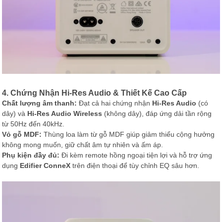
4. Chứng Nhận Hi-Res Audio & Thiết Kế Cao Cấp
Chất lượng âm thanh:
Đạt cả hai chứng nhận
Hi-Res Audio
(có
dây) và
Hi-Res Audio Wireless
(không dây), đáp ứng dải tần rộng
từ 50Hz đến 40kHz.
Vỏ gỗ MDF:
Thùng loa làm từ gỗ MDF giúp giảm thiểu cộng hưởng
không mong muốn, giữ chất âm tự nhiên và ấm áp.
Phụ kiện đầy đủ:
Đi kèm remote hồng ngoại tiện lợi và hỗ trợ ứng
dụng
Edifier ConneX
trên điện thoại để tùy chỉnh EQ sâu hơn.