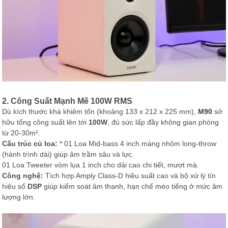
2. Công Suất Mạnh Mẽ 100W RMS
Dù kích thước khá khiêm tốn (khoảng 133 x 212 x 225 mm),
M90
sở
hữu tổng công suất lên tới
100W
, đủ sức lấp đầy không gian phòng
từ 20-30m².
Cấu trúc củ loa:
* 01 Loa Mid-bass 4 inch màng nhôm long-throw
(hành trình dài) giúp âm trầm sâu và lực.
01 Loa Tweeter vòm lụa 1 inch cho dải cao chi tiết, mượt mà.
Công nghệ:
Tích hợp Amply Class-D hiệu suất cao và bộ xử lý tín
hiệu số
DSP
giúp kiểm soát âm thanh, hạn chế méo tiếng ở mức âm
lượng lớn.