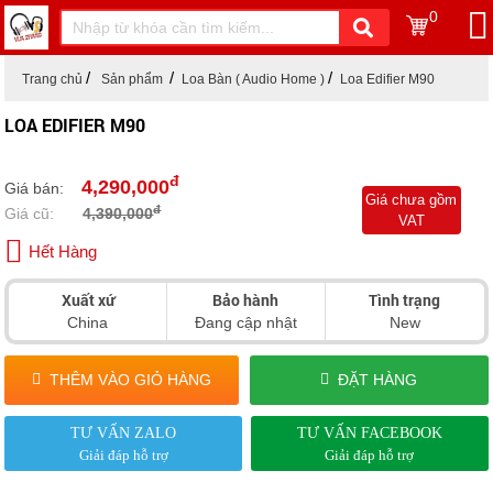
0
Trang chủ
Sản phẩm
Loa Bàn ( Audio Home )
Loa Edifier M90
LOA EDIFIER M90
đ
4,290,000
Giá bán:
Giá chưa gồm
đ
Giá cũ:
4,390,000
VAT
Hết Hàng
Xuất xứ
Bảo hành
Tình trạng
China
Đang cập nhật
New
THÊM VÀO GIỎ HÀNG
ĐẶT HÀNG
TƯ VẤN ZALO
TƯ VẤN FACEBOOK
Giải đáp hỗ trợ
Giải đáp hỗ trợ