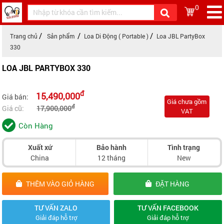
0
Trang chủ
Sản phẩm
Loa Di Động ( Portable )
Loa JBL PartyBox
330
LOA JBL PARTYBOX 330
đ
15,490,000
Giá bán:
Giá chưa gồm
đ
Giá cũ:
17,900,000
VAT
Còn Hàng
Xuất xứ
Bảo hành
Tình trạng
China
12 tháng
New
THÊM VÀO GIỎ HÀNG
ĐẶT HÀNG
TƯ VẤN ZALO
TƯ VẤN FACEBOOK
Giải đáp hỗ trợ
Giải đáp hỗ trợ