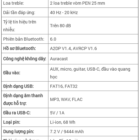
Loa treble:
2 loa treble vòm PEN 25 mm
Dải tần đáp ứng:
40 Hz - 20 kHz
Tỷ lệ tín hiệu trên
Trên 80 dB
nhiễu:
Phiên bản Bluetooth:
6.0
Hồ sơ Bluetooth:
A2DP V1.4, AVRCP V1.6
Công nghệ không dây:
Auracast
AUX, micro, guitar, USB-C, đầu vào quang
Đầu vào:
học
Định dạng USB:
FAT16, FAT32
Định dạng âm thanh
MP3, WAV, FLAC
được hỗ trợ:
Đầu ra USB-C:
5V / 1A
Loại pin:
Li-ion, 68 Wh
Dung lượng pin:
7.2 V / 9444 mAh