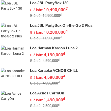
Loa JBL PartyBox 130
đ
10,490,000
Giá bán:
đ
Giá cũ: 12,900,000
Loa JBL PartyBox On-the-Go 2 Plus
đ
10,200,000
Giá bán:
đ
Giá cũ: 11,900,000
Loa Harman Kardon Luna 2
đ
4,190,000
Giá bán:
đ
Giá cũ: 4,590,000
Loa Karaoke ACNOS CHILL
đ
4,590,000
Giá bán:
đ
Giá cũ: 4,990,000
Loa Acnos CarryOn
đ
1,490,000
Giá bán:
đ
Giá cũ: 2,500,000