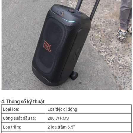
4. Thông số kỹ thuật
Loại loa:
Loa tiệc di động
Công suất đầu ra:
280 W RMS
Loa trầm:
2 loa trầm 6.5"