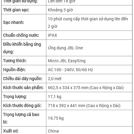
Thời gian sử dụng:
Lên đến 18 giờ
Thời gian sạc:
Khoảng 3 giờ
10 phút cung cấp thời gian sử dụng lên đến
Sạc nhanh:
2 giờ
Chuẩn chống nước:
IPX4
Điều khiển bằng ứng
Ứng dụng JBL One
dụng:
Tương thích:
Micro JBL EasySing
Nguồn điện:
AC 100 - 240V, 50/60 Hz
Chiều dài dây nguồn:
2,0 mét
Kích thước sản phẩm:
662,5 x 334 x 375 mm (Cao x Rộng x Dài)
Trọng lượng:
17,1 kg
Kích thước đóng gói:
718 x 392 x 441 mm (Cao x Rộng x Dài)
Trọng lượng cả bao
19,75 kg
bì:
Xuất xứ:
China