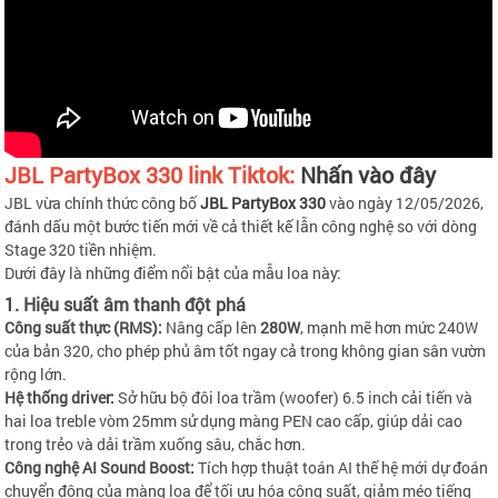
JBL PartyBox 330 link Tiktok:
Nhấn vào đây
JBL vừa chính thức công bố
JBL PartyBox 330
vào ngày 12/05/2026,
đánh dấu một bước tiến mới về cả thiết kế lẫn công nghệ so với dòng
Stage 320 tiền nhiệm.
Dưới đây là những điểm nổi bật của mẫu loa này:
1. Hiệu suất âm thanh đột phá
Công suất thực (RMS):
Nâng cấp lên
280W
, mạnh mẽ hơn mức 240W
của bản 320, cho phép phủ âm tốt ngay cả trong không gian sân vườn
rộng lớn.
Hệ thống driver:
Sở hữu bộ đôi loa trầm (woofer) 6.5 inch cải tiến và
hai loa treble vòm 25mm sử dụng màng PEN cao cấp, giúp dải cao
trong trẻo và dải trầm xuống sâu, chắc hơn.
Công nghệ AI Sound Boost:
Tích hợp thuật toán AI thế hệ mới dự đoán
chuyển động của màng loa để tối ưu hóa công suất, giảm méo tiếng