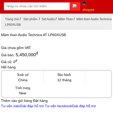
0
Trang chủ
Sản phẩm
Set Audio
Mâm Than
Mâm than Audio Technica 
LP60XUSB
Mâm than Audio Technica AT LP60XUSB
Giá chưa gồm
VAT
đ
5,450,000
Giá bán:
đ
Giá cũ:
0
Hết hàng
Xuất xứ
Bảo hành
China
12 tháng
Tình trạng
New
Thêm vào giỏ hàng
Đặt hàng
Tư vấn zalo
Giải đáp hỗ trợ
Tư vấn facebook
Giải đáp hỗ trợ