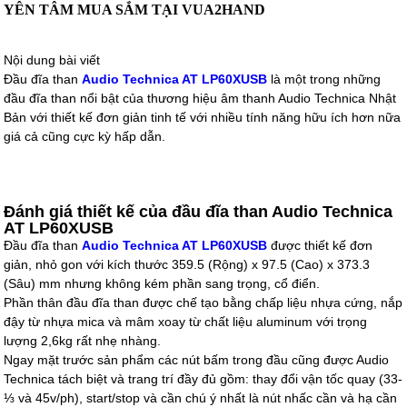
YÊN TÂM MUA SẮM TẠI VUA2HAND
Nội dung bài viết
Đầu đĩa than
Audio Technica AT LP60XUSB
là một trong những
đầu đĩa than nổi bật của thương hiệu âm thanh Audio Technica Nhật
Bản với thiết kế đơn giản tinh tế với nhiều tính năng hữu ích hơn nữa
giá cả cũng cực kỳ hấp dẫn.
Đánh giá thiết kế của đầu đĩa than Audio Technica
AT LP60XUSB
Đầu đĩa than
Audio Technica AT LP60XUSB
được thiết kế đơn
giản, nhỏ gon với kích thước 359.5 (Rộng) x 97.5 (Cao) x 373.3
(Sâu) mm nhưng không kém phần sang trọng, cổ điển.
Phần thân đầu đĩa than được chế tạo bằng chấp liệu nhựa cứng, nắp
đậy từ nhựa mica và mâm xoay từ chất liệu aluminum với trọng
lượng 2,6kg rất nhẹ nhàng.
Ngay mặt trước sản phẩm các nút bấm trong đầu cũng được Audio
Technica tách biệt và trang trí đầy đủ gồm: thay đổi vận tốc quay (33-
⅓ và 45v/ph), start/stop và cần chú ý nhất là nút nhấc cần và hạ cần