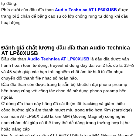
tự động.
Phía dưới của đầu đĩa than
Audio Technica AT LP60XUSB
được
trang bị 2 chân đế bằng cao su có lớp chống rung tự động khi đầu
hoạt động.
Đánh giá chất lượng đầu đĩa than Audio Technica
AT LP60XUSB
Đầu đĩa than
Audio Technica AT LP60XUSB
là đầu đĩa được vận
hành hoàn toàn tự động, truyeefnd dộng dây đai với 2 tốc độ là 33-⅓
và 45 v/ph giúp các bạn trải nghiệm chất âm từ hi-fi từ đĩa nhựa
chuyển đổi thành file nhạc số hoàn hảo.
Đầu đĩa than còn được trang bị sẵn bộ khuêch đại phono preamp
bên trong cùng với công tắc chọn để sử dụng phono preamp bên
ngoài.
Ở dòng đĩa than này hãng đã cải thiện tốt tracking và giảm thiểu
cộng hưởng giúp âm thanh mượt mà, trong trẻo hơn.Kim (cartridge)
của mâm AT-LP60X USB là kim MM (Moving Magnet) công nghệ
nam châm đôi giúp có thể thay thế dễ dàng trong trường hợp bị hư
hoặc nâng cấp
Kim (cartridge) của mâm AT-LP60X USB là kim MM (Moving Magnet)