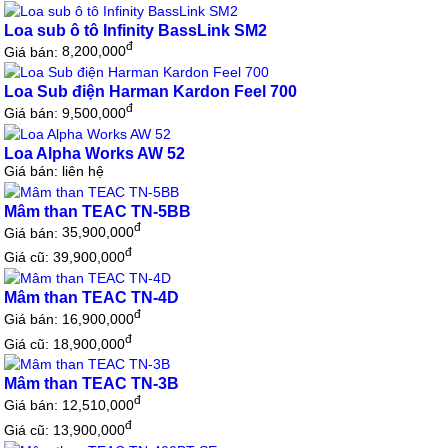
Loa sub ô tô Infinity BassLink SM2
đ
Giá bán:
8,200,000
Loa Sub điện Harman Kardon Feel 700
đ
Giá bán:
9,500,000
Loa Alpha Works AW 52
Giá bán:
liên hệ
Mâm than TEAC TN-5BB
đ
Giá bán:
35,900,000
đ
Giá cũ: 39,900,000
Mâm than TEAC TN-4D
đ
Giá bán:
16,900,000
đ
Giá cũ: 18,900,000
Mâm than TEAC TN-3B
đ
Giá bán:
12,510,000
đ
Giá cũ: 13,900,000