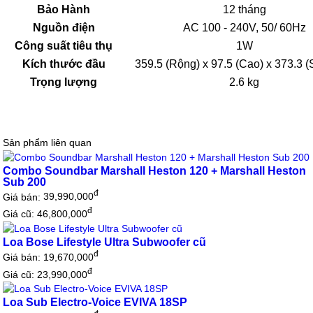
Bảo Hành
12 tháng
Nguồn điện
AC 100 - 240V, 50/ 60Hz
Công suất tiêu thụ
1W
Kích thước đầu
359.5 (Rộng) x 97.5 (Cao) x 373.3 
Trọng lượng
2.6 kg
Sản phẩm liên quan
Combo Soundbar Marshall Heston 120 + Marshall Heston
Sub 200
đ
Giá bán:
39,990,000
đ
Giá cũ: 46,800,000
Loa Bose Lifestyle Ultra Subwoofer cũ
đ
Giá bán:
19,670,000
đ
Giá cũ: 23,990,000
Loa Sub Electro-Voice EVIVA 18SP