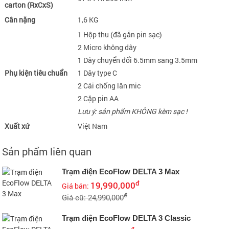
carton (RxCxS)
Cân nặng
1,6 KG
1 Hộp thu (đã gắn pin sạc)
2 Micro không dây
1 Dây chuyển đổi 6.5mm sang 3.5mm
Phụ kiện tiêu chuẩn
1 Dây type C
2 Cái chống lăn mic
2 Cặp pin AA
Lưu ý: sản phẩm KHÔNG kèm sạc !
Xuất xứ
Việt Nam
Sản phẩm liên quan
Trạm điện EcoFlow DELTA 3 Max
đ
19,990,000
Giá bán:
đ
Giá cũ: 24,990,000
Trạm điện EcoFlow DELTA 3 Classic