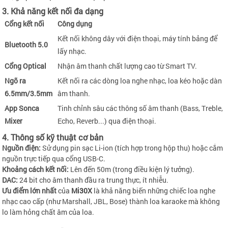
3. Khả năng kết nối đa dạng
Cổng kết nối
Công dụng
Kết nối không dây với điện thoại, máy tính bảng để
Bluetooth 5.0
lấy nhạc.
Cổng Optical
Nhận âm thanh chất lượng cao từ Smart TV.
Ngõ ra
Kết nối ra các dòng loa nghe nhạc, loa kéo hoặc dàn
6.5mm/3.5mm
âm thanh.
App Sonca
Tinh chỉnh sâu các thông số âm thanh (Bass, Treble,
Mixer
Echo, Reverb...) qua điện thoại.
4. Thông số kỹ thuật cơ bản
Nguồn điện:
Sử dụng pin sạc Li-ion (tích hợp trong hộp thu) hoặc cắm
nguồn trực tiếp qua cổng USB-C.
Khoảng cách kết nối:
Lên đến 50m (trong điều kiện lý tưởng).
DAC:
24 bit cho âm thanh đầu ra trung thực, ít nhiễu.
Ưu điểm lớn nhất
của
Mi30X
là khả năng biến những chiếc loa nghe
nhạc cao cấp (như Marshall, JBL, Bose) thành loa karaoke mà không
lo làm hỏng chất âm của loa.