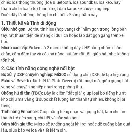
chiếc loa thông thường (loa Bluetooth, loa soundbar, loa kéo, hay
thậm chí là loa ô tô) thành một dàn karaoke chuyên nghiệp.
Dưới đây là những thông tin chi tiết về sản phẩm này:
1. Thiết kế và Tính di động
Siêu nhỏ gọn:
Bộ thu tín hiệu (hộp vang) chỉ nằm gọn trong lòng bàn
tay, rất thuận tiện để mang đi du lịch hoặc lắp đặt gọn gàng trên xe
hơi.
Micro cao cấp:
Đi kèm là 2 micro không dây UHF bằng nhôm chắc
chắn, cầm đầm tay và có khả năng hút âm rất tốt, giúp hát nhẹ, không
tốn hơi.
2. Các tính năng công nghệ nổi bật
Bộ xử lý DSP chuyên nghiệp:
Mi30X
sử dụng chip DSP để tạo hiệu ứng
Echo
và
Reverb
(đặc biệt là Plate Reverb) rất mượt mà, giúp giọng hát
vang và chuyên nghiệp như trong phòng thu.
Chống hú di tần (FBC):
Đây là điểm "đắt giá" giúp loại bỏ tiếng hú rít
khó chịu mà vẫn giữ được chất lượng âm thanh tự nhiên, không bị bí
tiếng.
Tính năng Enhancer:
Giúp nâng tiếng nhạc và giọng hát, làm cho âm
thanh trở nên sáng, chi tiết và sắc sảo hơn.
Cảm biến gia tốc:
Micro sẽ tự động ngắt khi rơi hoặc để xuống bàn quá
lâu, giúp bảo vệ loa và tiết kiệm pin.