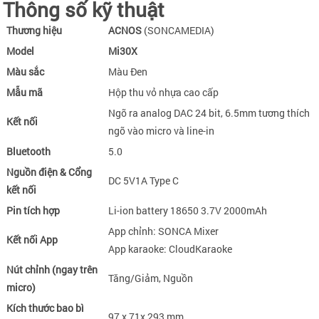
Thông số kỹ thuật
Thương hiệu
ACNOS
(SONCAMEDIA)
Model
Mi30X
Màu sắc
Màu Đen
Mẫu mã
Hộp thu vỏ nhựa cao cấp
Ngõ ra analog DAC 24 bit, 6.5mm tương thích
Kết nối
ngõ vào micro và line-in
Bluetooth
5.0
Nguồn điện & Cổng
DC 5V1A Type C
kết nối
Pin tích hợp
Li-ion battery 18650 3.7V 2000mAh
App chỉnh: SONCA Mixer
Kết nối App
App karaoke: CloudKaraoke
Nút chỉnh (ngay trên
Tăng/Giảm, Nguồn
micro)
Kích thước bao bì
97 x 71x 293 mm