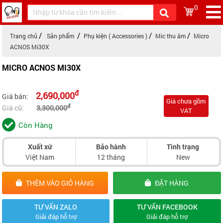
0
Trang chủ
Sản phẩm
Phụ kiện ( Accessories )
Mic thu âm
Micro
ACNOS Mi30X
MICRO ACNOS MI30X
đ
2,690,000
Giá bán:
Giá chưa gồm
đ
Giá cũ:
3,300,000
VAT
Còn Hàng
Xuất xứ
Bảo hành
Tình trạng
Việt Nam
12 tháng
New
THÊM VÀO GIỎ HÀNG
ĐẶT HÀNG
TƯ VẤN ZALO
TƯ VẤN FACEBOOK
Giải đáp hỗ trợ
Giải đáp hỗ trợ