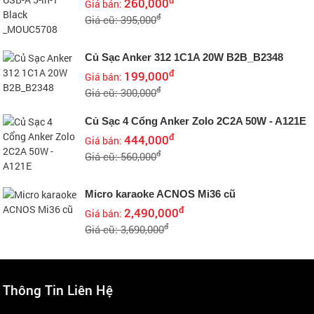
260,000
Giá bán:
đ
Giá cũ: 395,000
Củ Sạc Anker 312 1C1A 20W B2B_B2348
đ
199,000
Giá bán:
đ
Giá cũ: 300,000
Củ Sạc 4 Cổng Anker Zolo 2C2A 50W - A121E
đ
444,000
Giá bán:
đ
Giá cũ: 560,000
Micro karaoke ACNOS Mi36 cũ
đ
2,490,000
Giá bán:
đ
Giá cũ: 3,690,000
Thông Tin Liên Hệ