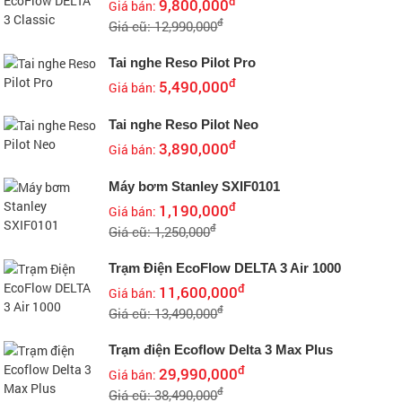
đ
9,800,000
Giá bán:
đ
Giá cũ: 12,990,000
Tai nghe Reso Pilot Pro
đ
5,490,000
Giá bán:
Tai nghe Reso Pilot Neo
đ
3,890,000
Giá bán:
Máy bơm Stanley SXIF0101
đ
1,190,000
Giá bán:
đ
Giá cũ: 1,250,000
Trạm Điện EcoFlow DELTA 3 Air 1000
đ
11,600,000
Giá bán:
đ
Giá cũ: 13,490,000
Trạm điện Ecoflow Delta 3 Max Plus
đ
29,990,000
Giá bán:
đ
Giá cũ: 38,490,000