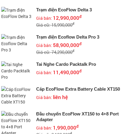
Trạm điện EcoFlow Delta 3
đ
12,990,000
Giá bán:
đ
Giá cũ: 15,990,000
Trạm điện Ecoflow Delta Pro 3
đ
58,900,000
Giá bán:
đ
Giá cũ: 74,290,000
Tai Nghe Cardo Packtalk Pro
đ
11,490,000
Giá bán:
Cáp EcoFlow Extra Battery Cable XT150
liên hệ
Giá bán:
Đầu chuyển EcoFlow XT150 to 4+8 Port
Adapter
đ
1,990,000
Giá bán:
đ