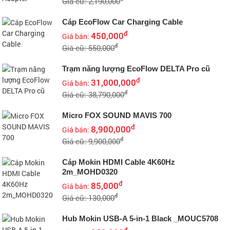
Giá cũ: 2,190,000
Cáp EcoFlow Car Charging Cable
đ
450,000
Giá bán:
đ
Giá cũ: 550,000
Trạm năng lượng EcoFlow DELTA Pro cũ
đ
31,000,000
Giá bán:
đ
Giá cũ: 38,790,000
Micro FOX SOUND MAVIS 700
đ
8,900,000
Giá bán:
đ
Giá cũ: 9,900,000
Cáp Mokin HDMI Cable 4K60Hz
2m_MOHD0320
đ
85,000
Giá bán:
đ
Giá cũ: 130,000
Hub Mokin USB-A 5-in-1 Black _MOUC5708
đ