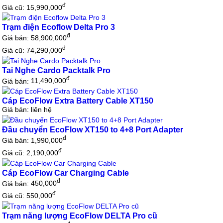
đ
Giá cũ: 15,990,000
Trạm điện Ecoflow Delta Pro 3
đ
Giá bán:
58,900,000
đ
Giá cũ: 74,290,000
Tai Nghe Cardo Packtalk Pro
đ
Giá bán:
11,490,000
Cáp EcoFlow Extra Battery Cable XT150
Giá bán:
liên hệ
Đầu chuyển EcoFlow XT150 to 4+8 Port Adapter
đ
Giá bán:
1,990,000
đ
Giá cũ: 2,190,000
Cáp EcoFlow Car Charging Cable
đ
Giá bán:
450,000
đ
Giá cũ: 550,000
Trạm năng lượng EcoFlow DELTA Pro cũ