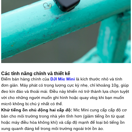
Các tính năng chính và thiết kế
Điểm bán hàng chính của
DJI Mic Mini
là kích thước nhỏ và tính
đơn giản. Máy phát có trọng lượng cực kỳ nhẹ, chỉ khoảng 10g, giúp
đeo kín đáo và thoải mái. Điều này khiến nó trở thành lựa chọn tuyệt
vời cho những người muốn ghi hình hoặc quay vlog khi bạn muốn
micrô không bị chú ý nhất có thể.
Khử tiếng ồn chủ động hai cấp độ:
Mic Mini cung cấp cấp độ cơ
bản cho môi trường trong nhà yên tĩnh hơn (giảm tiếng ồn từ quạt
hoặc máy điều hòa không khí) và cấp độ mạnh để loại bỏ tiếng ồn
xung quanh đáng kể trong môi trường ngoài trời ồn ào.