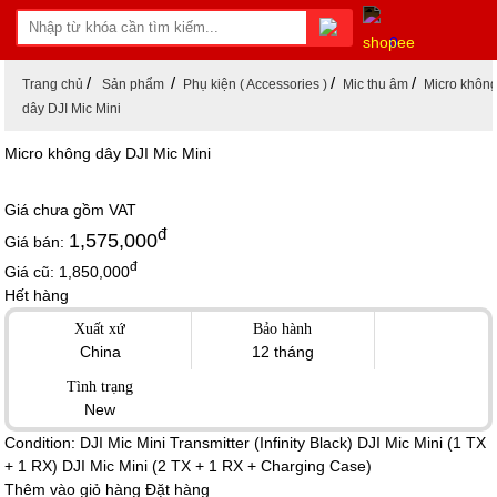
0
Trang chủ
Sản phẩm
Phụ kiện ( Accessories )
Mic thu âm
Micro khôn
dây DJI Mic Mini
Micro không dây DJI Mic Mini
Giá chưa gồm
VAT
đ
1,575,000
Giá bán:
đ
Giá cũ:
1,850,000
Hết hàng
Xuất xứ
Bảo hành
China
12 tháng
Tình trạng
New
Condition:
DJI Mic Mini Transmitter (Infinity Black)
DJI Mic Mini (1 TX
+ 1 RX)
DJI Mic Mini (2 TX + 1 RX + Charging Case)
Thêm vào giỏ hàng
Đặt hàng