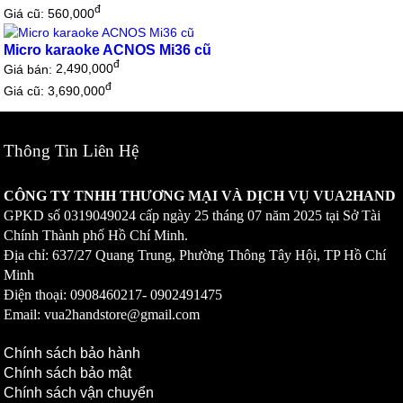
đ
Giá cũ: 560,000
Micro karaoke ACNOS Mi36 cũ
đ
Giá bán:
2,490,000
đ
Giá cũ: 3,690,000
Thông Tin Liên Hệ
CÔNG TY TNHH THƯƠNG MẠI VÀ DỊCH VỤ VUA2HAND
GPKD số
0319049024
cấp ngày 25 tháng 07 năm 2025 tại Sở Tài
Chính Thành phố Hồ Chí Minh.
Địa chỉ: 637/27 Quang Trung, Phường Thông Tây Hội, TP Hồ Chí
Minh
Điện thoại: 0908460217-
0902491475
Email: vua2handstore@gmail.com
Chính sách bảo hành
Chính sách bảo mật
Chính sách vận chuyển