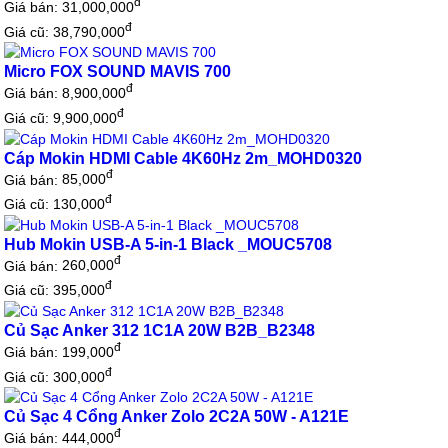
đ
Giá bán:
31,000,000
đ
Giá cũ: 38,790,000
Micro FOX SOUND MAVIS 700
đ
Giá bán:
8,900,000
đ
Giá cũ: 9,900,000
Cáp Mokin HDMI Cable 4K60Hz 2m_MOHD0320
đ
Giá bán:
85,000
đ
Giá cũ: 130,000
Hub Mokin USB-A 5-in-1 Black _MOUC5708
đ
Giá bán:
260,000
đ
Giá cũ: 395,000
Củ Sạc Anker 312 1C1A 20W B2B_B2348
đ
Giá bán:
199,000
đ
Giá cũ: 300,000
Củ Sạc 4 Cổng Anker Zolo 2C2A 50W - A121E
đ
Giá bán:
444,000