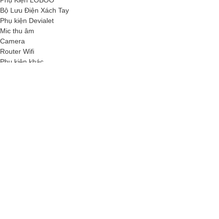
Phụ Kiện LOBOO
Bộ Lưu Điện Xách Tay
Phụ kiện Devialet
Mic thu âm
Camera
Router Wifi
Phụ kiện khác
Accessories Apple
Motor Accessories
Cáp âm thanh ( Aux )
Củ sạc ( Adapter )
Sạc dự phòng ( Battery )
Cáp sạc ( Cable )
Soundbar
Soundbar
Đồng Hồ ( Smart Watch )
Dịch vụ cho thuê
Dịch vụ sửa chữa
Trang chủ
Sản phẩm
Set Audio
SUB