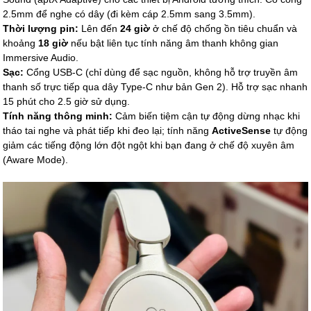
2.5mm để nghe có dây (đi kèm cáp 2.5mm sang 3.5mm).
Thời lượng pin:
Lên đến
24 giờ
ở chế độ chống ồn tiêu chuẩn và
khoảng
18 giờ
nếu bật liên tục tính năng âm thanh không gian
Immersive Audio.
Sạc:
Cổng USB-C (chỉ dùng để sạc nguồn, không hỗ trợ truyền âm
thanh số trực tiếp qua dây Type-C như bản Gen 2). Hỗ trợ sạc nhanh
15 phút cho 2.5 giờ sử dụng.
Tính năng thông minh:
Cảm biến tiệm cận tự động dừng nhạc khi
tháo tai nghe và phát tiếp khi đeo lại; tính năng
ActiveSense
tự động
giảm các tiếng động lớn đột ngột khi bạn đang ở chế độ xuyên âm
(Aware Mode).