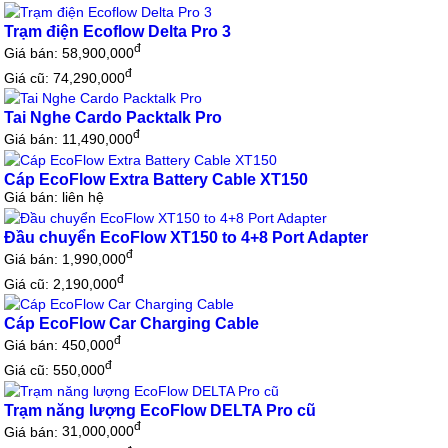
Trạm điện Ecoflow Delta Pro 3
đ
Giá bán:
58,900,000
đ
Giá cũ: 74,290,000
Tai Nghe Cardo Packtalk Pro
đ
Giá bán:
11,490,000
Cáp EcoFlow Extra Battery Cable XT150
Giá bán:
liên hệ
Đầu chuyển EcoFlow XT150 to 4+8 Port Adapter
đ
Giá bán:
1,990,000
đ
Giá cũ: 2,190,000
Cáp EcoFlow Car Charging Cable
đ
Giá bán:
450,000
đ
Giá cũ: 550,000
Trạm năng lượng EcoFlow DELTA Pro cũ
đ
Giá bán:
31,000,000