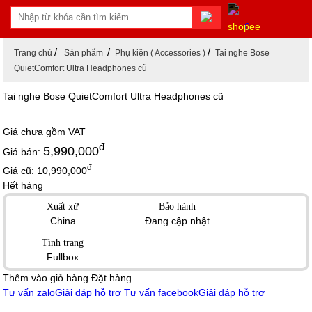
0
Trang chủ
Sản phẩm
Phụ kiện ( Accessories )
Tai nghe Bose
QuietComfort Ultra Headphones cũ
Tai nghe Bose QuietComfort Ultra Headphones cũ
Giá chưa gồm
VAT
đ
5,990,000
Giá bán:
đ
Giá cũ:
10,990,000
Hết hàng
Xuất xứ
Bảo hành
China
Đang cập nhật
Tình trạng
Fullbox
Thêm vào giỏ hàng
Đặt hàng
Tư vấn zalo
Giải đáp hỗ trợ
Tư vấn facebook
Giải đáp hỗ trợ