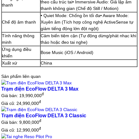
theo cấu trúc tai• Immersive Audio: Giả lập âm
thanh
thanh không gian (Chế độ Still / Motion)
• Quiet Mode: Chống ồn tối đa• Aware Mode:
Chế độ âm thanh
Xuyên âm (Tích hợp công nghệ ActiveSense tự
giảm tiếng động lớn đột ngột)
Tính năng thông
Cảm biến tiệm cận (Tự động dừng/phát nhạc khi
minh
tháo hoặc đeo tai nghe)
Ứng dụng điều
Bose Music (iOS / Android)
khiển
Xuất xứ
China
Sản phẩm liên quan
Trạm điện EcoFlow DELTA 3 Max
đ
Giá bán:
19,990,000
đ
Giá cũ: 24,990,000
Trạm điện EcoFlow DELTA 3 Classic
đ
Giá bán:
9,800,000
đ
Giá cũ: 12,990,000