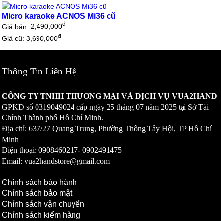
Micro karaoke ACNOS Mi36 cũ
đ
Giá bán:
2,490,000
đ
Giá cũ: 3,690,000
Thông Tin Liên Hệ
CÔNG TY TNHH THƯƠNG MẠI VÀ DỊCH VỤ VUA2HAND
GPKD số
0319049024
cấp ngày 25 tháng 07 năm 2025 tại Sở Tài
Chính Thành phố Hồ Chí Minh.
Địa chỉ: 637/27 Quang Trung, Phường Thông Tây Hội, TP Hồ Chí
Minh
Điện thoại: 0908460217-
0902491475
Email: vua2handstore@gmail.com
Chính sách bảo hành
Chính sách bảo mật
Chính sách vận chuyển
Chính sách kiểm hàng