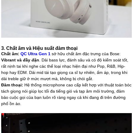
3. Chất âm và Hiệu suất đàm thoại
Chất âm:
QC Ultra Gen 1
sở hữu chất âm đặc trưng của Bose:
Vibrant và đầy đặn
. Dải bass lực, đánh sâu và có độ kiểm soát tốt,
rất nịnh tai khi nghe các thể loại nhạc hiện đại như Pop, R&B, Hip-
hop hay EDM. Dải mid tái tạo giọng ca sĩ tự nhiên, ấm áp, trong khi
dải treble giữ ở mức mượt mà, không bị chói gắt.
Đàm thoại:
Hệ thống microphone cao cấp kết hợp với thuật toán bóc
tách giọng nói giúp lọc tối đa tiếng gió và tạp âm môi trường, đảm
bảo cuộc gọi của bạn luôn rõ ràng ngay cả khi đang đi trên đường
phố ồn ào.