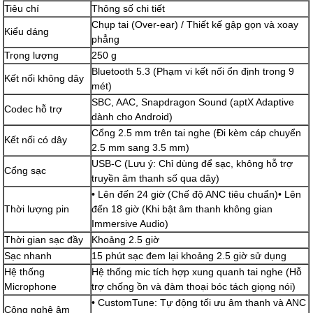
Tiêu chí
Thông số chi tiết
Chụp tai (Over-ear) / Thiết kế gập gọn và xoay
Kiểu dáng
phẳng
Trọng lượng
250 g
Bluetooth 5.3 (Phạm vi kết nối ổn định trong 9
Kết nối không dây
mét)
SBC, AAC, Snapdragon Sound (aptX Adaptive
Codec hỗ trợ
dành cho Android)
Cổng 2.5 mm trên tai nghe (Đi kèm cáp chuyển
Kết nối có dây
2.5 mm sang 3.5 mm)
USB-C (Lưu ý: Chỉ dùng để sạc, không hỗ trợ
Cổng sạc
truyền âm thanh số qua dây)
• Lên đến 24 giờ (Chế độ ANC tiêu chuẩn)• Lên
Thời lượng pin
đến 18 giờ (Khi bật âm thanh không gian
Immersive Audio)
Thời gian sạc đầy
Khoảng 2.5 giờ
Sạc nhanh
15 phút sạc đem lại khoảng 2.5 giờ sử dụng
Hệ thống
Hệ thống mic tích hợp xung quanh tai nghe (Hỗ
Microphone
trợ chống ồn và đàm thoại bóc tách giọng nói)
• CustomTune: Tự động tối ưu âm thanh và ANC
Công nghệ âm