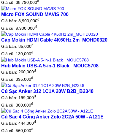
đ
Giá cũ: 38,790,000
Micro FOX SOUND MAVIS 700
đ
Giá bán:
8,900,000
đ
Giá cũ: 9,900,000
Cáp Mokin HDMI Cable 4K60Hz 2m_MOHD0320
đ
Giá bán:
85,000
đ
Giá cũ: 130,000
Hub Mokin USB-A 5-in-1 Black _MOUC5708
đ
Giá bán:
260,000
đ
Giá cũ: 395,000
Củ Sạc Anker 312 1C1A 20W B2B_B2348
đ
Giá bán:
199,000
đ
Giá cũ: 300,000
Củ Sạc 4 Cổng Anker Zolo 2C2A 50W - A121E
đ
Giá bán:
444,000
đ
Giá cũ: 560,000