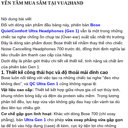
YÊN TÂM MUA SẮM TẠI VUA2HAND
Nội dung bài viết
Đối với dòng sản phẩm đầu bảng này, phiên bản
Bose
QuietComfort Ultra Headphones (Gen 1)
vẫn là một trong những
chiếc tai nghe chống ồn chụp tai (Over-ear) xuất sắc nhất thị trường.
Đây là dòng sản phẩm được Bose thiết kế nhằm thay thế cho chiếc
Noise Cancelling Headphones 700 trước đó, đồng thời định nghĩa lại
tiêu chuẩn âm thanh cao cấp của hãng.
Dưới đây là phần giới thiệu chi tiết về thiết kế, tính năng và chất âm
của phiên bản Gen 1:
1. Thiết kế công thái học và độ thoải mái đỉnh cao
Bose luôn nổi tiếng với việc tạo ra những chiếc tai nghe "đeo như
không đeo", và
QC Ultra Gen 1
cũng không ngoại lệ:
Vật liệu cao cấp:
Thiết kế kết hợp giữa nhựa gia cố sợi thủy tinh,
khung nhôm bóng bẩy và đệm da protein siêu mềm. Trọng lượng
phân bổ đều, lực kẹp vừa vặn không gây đau hay cấn vành tai dù
đeo liên tục nhiều giờ.
Cơ chế gập gọn linh hoạt:
Khác với dòng Bose 700 (chỉ xoay
phẳng), bản
Ultra Gen 1
cho phép
vừa xoay phẳng vừa gập gọn
lại để bỏ vào hộp đựng (case) đi kèm, cực kỳ tiện lợi cho những