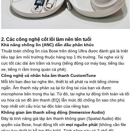
2. Các công nghệ cốt lõi làm nên tên tuổi
Khả năng chống ồn (ANC) dẫn đầu phân khúc
Thuật toán chống ồn của Bose trên dòng Ultra được đánh giá là triệt
tiêu tạp âm môi trường thuộc hàng top 1 thị trường. Tai nghe xử lý
cực tốt các dải âm trầm và trung (tiếng động cơ máy bay, tiếng tàu
xe, tiếng rì rầm trong quán cà phê).
Công nghệ cá nhân hóa âm thanh CustomTune
Mỗi khi bạn đeo tai nghe lên, thiết bị sẽ phát ra một tiếng chime
ngắn. Âm thanh này phản xạ lại từ ống tai của bạn và được
microphone bên trong thu lại. Từ đó, tai nghe tự động tính toán và tối
ưu hóa cả sơ đồ âm thanh (EQ) lẫn mức độ chống ồn sao cho phù
hợp nhất với cấu trúc tai độc bản của riêng bạn.
Không gian âm thanh sống động (Immersive Audio)
Đây là tính năng giả lập âm thanh không gian (Spatial Audio) độc
quyền của Bose, hoạt động tốt với
mọi nguồn phát
(không cần file
nhạc hay thiết bị hỗ trợ đặc biệt). Tính năng này có 2 chế độ: