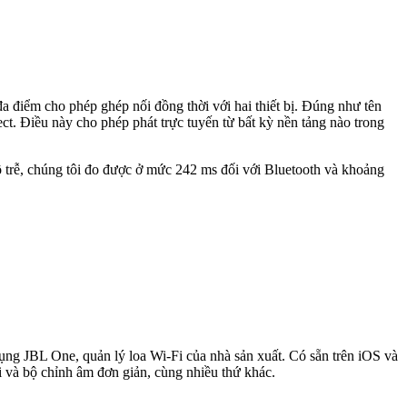
đa điểm cho phép ghép nối đồng thời với hai thiết bị. Đúng như tên
. Điều này cho phép phát trực tuyến từ bất kỳ nền tảng nào trong
ộ trễ, chúng tôi đo được ở mức 242 ms đối với Bluetooth và khoảng
ng JBL One, quản lý loa Wi-Fi của nhà sản xuất. Có sẵn trên iOS và
i và bộ chỉnh âm đơn giản, cùng nhiều thứ khác.