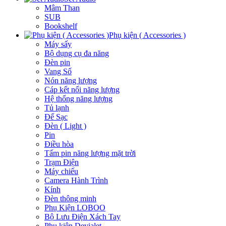
Mâm Than
SUB
Bookshelf
Phụ kiện ( Accessories )
Máy sấy
Bộ dụng cụ đa năng
Đèn pin
Vang Số
Nón năng lượng
Cáp kết nối năng lượng
Hệ thống năng lượng
Tủ lạnh
Đế Sạc
Đèn ( Light )
Pin
Điều hòa
Tấm pin năng lượng mặt trời
Trạm Điện
Máy chiếu
Camera Hành Trình
Kính
Đèn thông minh
Phụ Kiện LOBOO
Bộ Lưu Điện Xách Tay
Phụ kiện Devialet