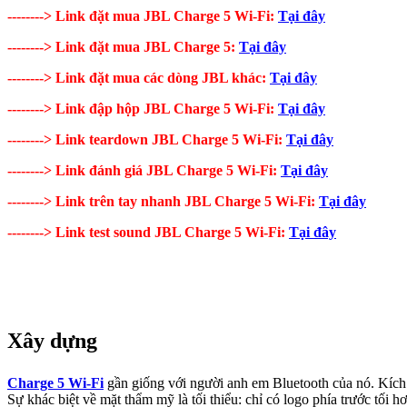
--------> Link đặt mua JBL Charge 5 Wi-Fi:
Tại đây
--------> Link đặt mua JBL Charge 5:
Tại đây
--------> Link đặt mua các dòng JBL khác:
Tại đây
--------> Link đập hộp JBL Charge 5 Wi-Fi:
Tại đây
--------> Link teardown JBL Charge 5 Wi-Fi:
Tại đây
--------> Link đánh giá JBL Charge 5 Wi-Fi:
Tại đây
--------> Link trên tay nhanh JBL Charge 5 Wi-Fi:
Tại đây
--------> Link test sound JBL Charge 5 Wi-Fi:
Tại đây
Xây dựng
Charge 5 Wi-Fi
gần giống với người anh em Bluetooth của nó. Kích t
Sự khác biệt về mặt thẩm mỹ là tối thiểu: chỉ có logo phía trước tố