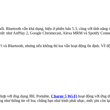
nối. Bluetooth vẫn khả dụng, hiện ở phiên bản 5.3, cùng với tính năng 
 thức như AirPlay 2, Google Chromecast, Alexa MRM và Spotify Connect
Fi và Bluetooth, nhưng nếu không thì loa vẫn hoạt động ổn định. Về đ
t hợp với ứng dụng JBL Portable,
Charge 5 Wi-Fi
hoạt động với ứng dụ
g như thông tin về loa, chẳng hạn như trình phát nhạc, mức pin còn lạ