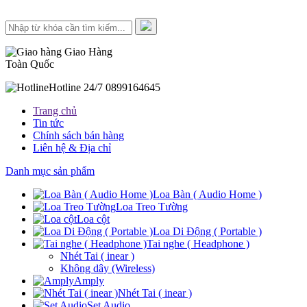
Giao Hàng
Toàn Quốc
Hotline 24/7
0899164645
Trang chủ
Tin tức
Chính sách bán hàng
Liên hệ & Địa chỉ
Danh mục sản phẩm
Loa Bàn ( Audio Home )
Loa Treo Tường
Loa cột
Loa Di Động ( Portable )
Tai nghe ( Headphone )
Nhét Tai ( inear )
Không dây (Wireless)
Amply
Nhét Tai ( inear )
Set Audio