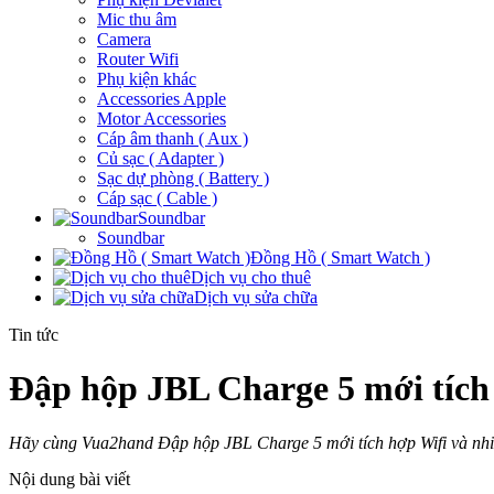
Mic thu âm
Camera
Router Wifi
Phụ kiện khác
Accessories Apple
Motor Accessories
Cáp âm thanh ( Aux )
Củ sạc ( Adapter )
Sạc dự phòng ( Battery )
Cáp sạc ( Cable )
Soundbar
Soundbar
Đồng Hồ ( Smart Watch )
Dịch vụ cho thuê
Dịch vụ sửa chữa
Tin tức
Đập hộp JBL Charge 5 mới tích 
Hãy cùng Vua2hand Đập hộp JBL Charge 5 mới tích hợp Wifi và nhiề
Nội dung bài viết