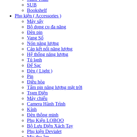
SUB
Bookshelf
Phụ kiện ( Accessories )
Máy sấy
Bộ dụng cụ đa năng
Đèn pin
Vang Số
Nón năng lượng
Cáp kết nối năng lượng
Hệ thống năng lượng
Tủ lạnh
Đế Sạc
Đèn ( Light )
Pin
Điều hòa
Tấm pin năng lượng mặt trời
Trạm Điện
Máy chiếu
Camera Hành Trình
Kính
Đèn thông minh
Phụ Kiện LOBOO
Bộ Lưu Điện Xách Tay
Phụ kiện Devialet
Mic thu âm