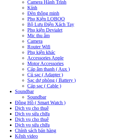
Camera Hành Trình
Kính
Đèn thông minh
Phụ Kiện LOBOO
Bộ Lưu Điện Xách Tay
Phụ kiện Devialet
Mic thu âm
Camera
Router Wifi
Phụ kiện khác
Accessories Apple
Motor Accessories
Cáp âm thanh ( Aux )
Củ sạc ( Adapter )
Sạc dự phòng ( Battery )
Cáp sạc ( Cable )
Soundbar
Soundbar
Đồng Hồ ( Smart Watch )
Dịch vụ cho thuê
Dịch vụ sửa chữa
Dịch vụ cho thuê
Dịch vụ sửa chữa
Chính sách bán hàng
Kênh video