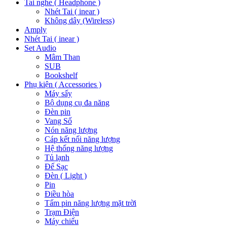
Tai nghe ( Headphone )
Nhét Tai ( inear )
Không dây (Wireless)
Amply
Nhét Tai ( inear )
Set Audio
Mâm Than
SUB
Bookshelf
Phụ kiện ( Accessories )
Máy sấy
Bộ dụng cụ đa năng
Đèn pin
Vang Số
Nón năng lượng
Cáp kết nối năng lượng
Hệ thống năng lượng
Tủ lạnh
Đế Sạc
Đèn ( Light )
Pin
Điều hòa
Tấm pin năng lượng mặt trời
Trạm Điện
Máy chiếu