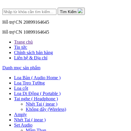
Tìm Kiếm
Hỗ trợ CN 2
0899164645
Hỗ trợ CN 1
0899164645
Trang chủ
Tin tức
Chính sách bán hàng
Liên hệ & Địa chỉ
Danh mục sản phẩm
Loa Bàn ( Audio Home )
Loa Treo Tường
Loa cột
Loa Di Động ( Portable )
Tai nghe ( Headphone )
Nhét Tai ( inear )
Không dây (Wireless)
Amply
Nhét Tai ( inear )
Set Audio
Mâm Than