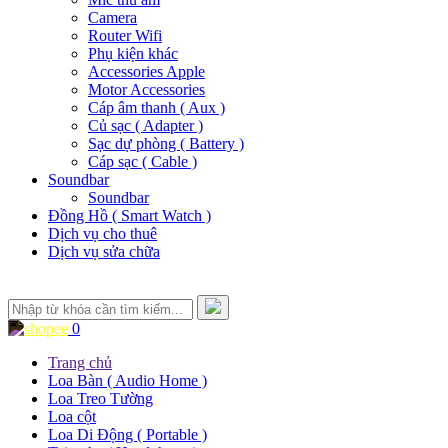
Camera
Router Wifi
Phụ kiện khác
Accessories Apple
Motor Accessories
Cáp âm thanh ( Aux )
Củ sạc ( Adapter )
Sạc dự phòng ( Battery )
Cáp sạc ( Cable )
Soundbar
Soundbar
Đồng Hồ ( Smart Watch )
Dịch vụ cho thuê
Dịch vụ sửa chữa
0
Trang chủ
Loa Bàn ( Audio Home )
Loa Treo Tường
Loa cột
Loa Di Động ( Portable )