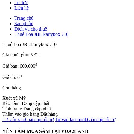
Tin tức
Liên hệ
Trang chủ
Sản phẩm
Dịch vụ cho thuê
Thuê Loa JBL Partybox 710
Thuê Loa JBL Partybox 710
Giá chưa gồm
VAT
đ
Giá bán:
600,000
đ
Giá cũ:
0
Còn hàng
Xuất xứ
Mỹ
Bảo hành
Đang cập nhật
Tình trạng
Đang cập nhật
Thêm vào giỏ hàng
Đặt hàng
Tư vấn zalo
Giải đáp hỗ trợ
Tư vấn facebook
Giải đáp hỗ trợ
YÊN TÂM MUA SẮM TẠI VUA2HAND